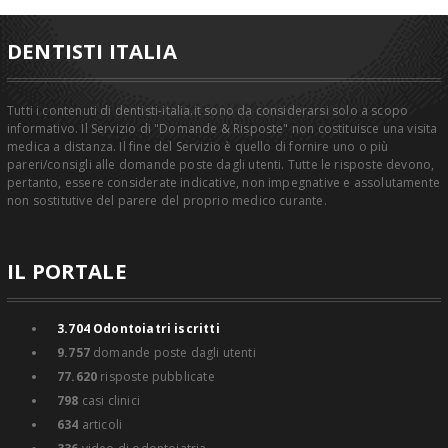
DENTISTI ITALIA
Tutti i contenuti di dentisti-italia.it sono da considerarsi solo a scopo
informativo. Il Servizio di "Domande & Risposte" non costituisce una visita
medica a distanza. Il fine del Servizio è quello di fornire uno o più
pareri/consigli alle domande poste dagli utenti. Tutte le risposte devono,
pertanto, essere considerate indicative, non impegnative e assolutamente
non sostitutive del parere del proprio medico curante.
IL PORTALE
3.704
Odontoiatri iscritti
9.757
domande poste dagli utenti
77.620
risposte pubblicate
798
casi clinici
634
articoli