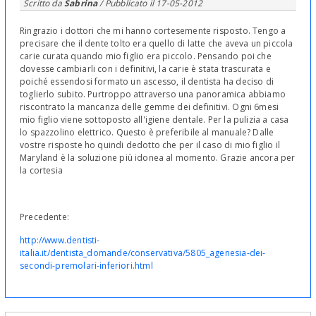
Scritto da
Sabrina
/ Pubblicato il
17-05-2012
Ringrazio i dottori che mi hanno cortesemente risposto. Tengo a
precisare che il dente tolto era quello di latte che aveva un piccola
carie curata quando mio figlio era piccolo. Pensando poi che
dovesse cambiarli con i definitivi, la carie è stata trascurata e
poiché essendosi formato un ascesso, il dentista ha deciso di
toglierlo subito. Purtroppo attraverso una panoramica abbiamo
riscontrato la mancanza delle gemme dei definitivi. Ogni 6mesi
mio figlio viene sottoposto all'igiene dentale. Per la pulizia a casa
lo spazzolino elettrico. Questo è preferibile al manuale? Dalle
vostre risposte ho quindi dedotto che per il caso di mio figlio il
Maryland è la soluzione più idonea al momento. Grazie ancora per
la cortesia
Precedente:
http://www.dentisti-
italia.it/dentista_domande/conservativa/5805_agenesia-dei-
secondi-premolari-inferiori.html