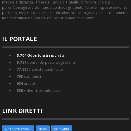
medica a distanza. Il fine del Servizio è quello di fornire uno o più
pareri/consigli alle domande poste dagli utenti. Tutte le risposte devono,
pertanto, essere considerate indicative, non impegnative e assolutamente
non sostitutive del parere del proprio medico curante.
IL PORTALE
3.704
Odontoiatri iscritti
9.757
domande poste dagli utenti
77.620
risposte pubblicate
798
casi clinici
634
articoli
336
video di odontoiatria
LINK DIRETTI
ALTA FORMAZIONE
NEWS
GLOSSARIO