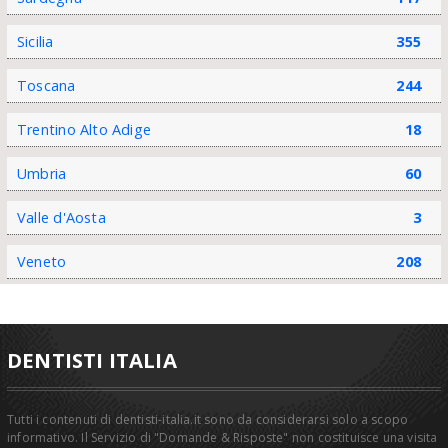
Sicilia
355
Toscana
244
Trentino Alto Adige
18
Umbria
60
Valle d'Aosta
3
Veneto
208
DENTISTI ITALIA
Tutti i contenuti di dentisti-italia.it sono da considerarsi solo a scopo
informativo. Il Servizio di "Domande & Risposte" non costituisce una visita