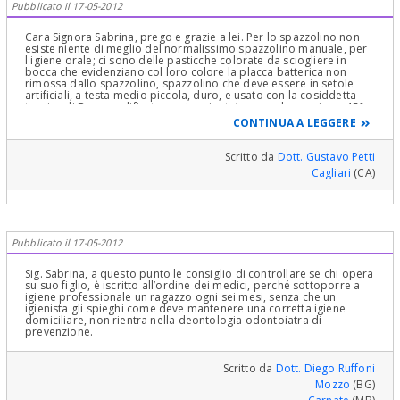
Pubblicato il 17-05-2012
Cara Signora Sabrina, prego e grazie a lei. Per lo spazzolino non
esiste niente di meglio del normalissimo spazzolino manuale, per
l'igiene orale; ci sono delle pasticche colorate da sciogliere in
bocca che evidenziano col loro colore la placca batterica non
rimossa dallo spazzolino, spazzolino che deve essere in setole
artificiali, a testa medio piccola, duro, e usato con la cosiddetta
tecnica di Bass modificata, ossia orientato verso le gengive a 45° e
usato con movimenti di rotazione, vibrazione e verticali che
CONTINUA A LEGGERE
terminano con un movimento circolare deciso è bene usare degli
idropulsori che completano l'opera di igiene domiciliare e il filo
interdentale, presentando nello spazio interdentale sempre una
Scritto da
Dott. Gustavo Petti
nuova parte mai usata ed abbracciando il dente come per
Cagliari
(CA)
lucidarlo! Infine esistono degli scovolini per chi avesse spazi
interdentali un po' più larghi e lo spazzolino piatto per pulire il
dorso della lingua che è grande ricettacolo di placca batterica e
quindi di microbi. Detto questo se poi uno è "diversamente abile"
o affetto da pigrizia immane, va bene anche lo spazzolini elettrico
usato però come da istruzioni allegate!Cordialmente Gustavo
Pubblicato il 17-05-2012
Petti, Parodontologia, Implantologia, Gnatologia e Riabilitazione
Orale Completa in Casi Clinici Complessi ed Ortodonzia e
Pedodonzia la figlia Claudia Petti, in Cagliari.
Sig. Sabrina, a questo punto le consiglio di controllare se chi opera
su suo figlio, è iscritto all’ordine dei medici, perché sottoporre a
igiene professionale un ragazzo ogni sei mesi, senza che un
igienista gli spieghi come deve mantenere una corretta igiene
domiciliare, non rientra nella deontologia odontoiatra di
prevenzione.
Scritto da
Dott. Diego Ruffoni
Mozzo
(BG)