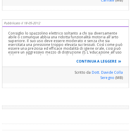
Carnate
(MB)
Pubblicato il 18-05-2012
Consiglio lo spazzolino elettrico soltanto a chi sia diversamente
abile o comunque abbia una ridotta funzionalità motoria all'arto
superiore. Il suo uso deve essere moderato e senza che sia
esercitata una pressione troppo elevata sui tessuti. Così come può
essere una preziosa ed efficace modalità di igiene orale, cosi può
essere un aggressivo mezzo di distruzione (!). L'educazione all'uso
del normale presidio di igiene orale domestica quotidiana è uno
degli insegnamenti migliori che possiamo dare ai nostri figli,
CONTINUA A LEGGERE
ovviamente per quel che riguarda la nostra professione, si
intende. Cordiali saluti.
Scritto da
Dott. Davide Colla
Seregno
(MB)