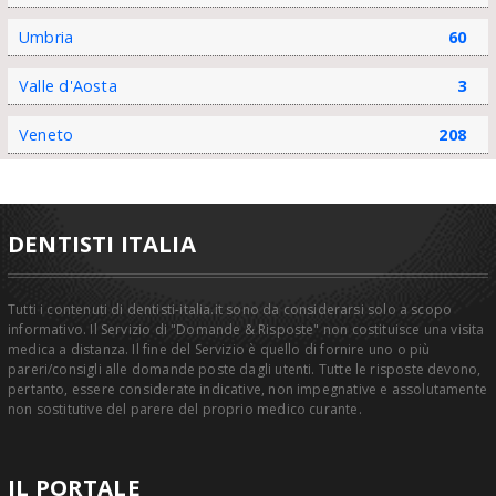
Umbria
60
Valle d'Aosta
3
Veneto
208
DENTISTI ITALIA
Tutti i contenuti di dentisti-italia.it sono da considerarsi solo a scopo
informativo. Il Servizio di "Domande & Risposte" non costituisce una visita
medica a distanza. Il fine del Servizio è quello di fornire uno o più
pareri/consigli alle domande poste dagli utenti. Tutte le risposte devono,
pertanto, essere considerate indicative, non impegnative e assolutamente
non sostitutive del parere del proprio medico curante.
IL PORTALE