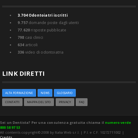
3.704
Odontoiatri iscritti
9.757
domande poste dagli utenti
77.620
risposte pubblicate
798
casi clinici
634
articoli
336
video di odontoiatria
LINK DIRETTI
ALTA FORMAZIONE
NEWS
GLOSSARIO
CONTATTI
MAPPA DEL SITO
PRIVACY
FAQ
Sei un Dentista? Per una consulenza gratuita chiama il
numero verde
800 58 97 53
All contents copyright© 2008 by Italia Web s.r.l. | P.I. e C.F. 10272711002 |
Credits