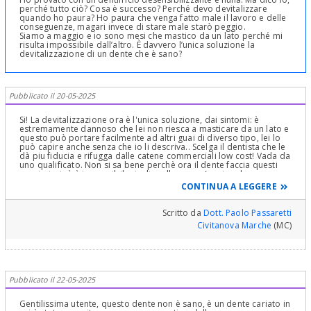
perché tutto ciò? Cosa è successo? Perché devo devitalizzare
quando ho paura? Ho paura che venga fatto male il lavoro e delle
conseguenze, magari invece di stare male starò peggio.
Siamo a maggio e io sono mesi che mastico da un lato perché mi
risulta impossibile dall’altro. È davvero l’unica soluzione la
devitalizzazione di un dente che è sano?
Pubblicato il 20-05-2025
Si! La devitalizzazione ora è l'unica soluzione, dai sintomi: è
estremamente dannoso che lei non riesca a masticare da un lato e
questo può portare facilmente ad altri guai di diverso tipo, lei lo
può capire anche senza che io li descriva.. Scelga il dentista che le
dà piu fiducia e rifugga dalle catene commerciali low cost! Vada da
uno qualificato. Non si sa bene perchè ora il dente faccia questi
capricci, cioè è impossibile risalire alla causa (capisco la sua
sfiducia), ma i sintomi sono ben chiari per l'indicazione ad una
CONTINUA A LEGGERE
terapia canalare, prima che insorga una infezione (fatalmente
accadrà), ben peggiore da curare
Scritto da
Dott. Paolo Passaretti
Civitanova Marche
(MC)
Pubblicato il 22-05-2025
Gentilissima utente, questo dente non è sano, è un dente cariato in