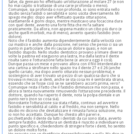
Salve, da gennaio ho effettuato un’otturazione al molare 27 (e non
ho mai capito si trattasse di una carie profonda o meno).
Comunque, sia profonda o non profonda, io sono entrata nello
studio senza fastidi o sensibilità e sono uscita diversamente. Mi
spiego meglio: dopo aver effettuato questa otturazione,
esattamente 4 giorni dopo, mentre masticavo una focaccina dura
con quel dente, avverto una forte fitta che mi fa saltare
praticamente. Da allora, non appena mastico un cibo più duro (e
anche quelli morbidi, ma di meno), avverto questo fastidio (non
dolore).
Noto che il fastidio aumenta dipendentemente dalla velocità con
cui mastico e anche dalla posizione, nel senso che penso ci sia un
punto in particolare che mi causa un dolore quasi, e non un
fastidio stupido. Nello studio dentistico provano a limare diverse
volte la pastina ed eseguono una lastra, ma dalla lastra il dente
risulta sano e l’otturazione fatta bene (e ancora oggi è così).
Dunque passa un mese e provano allora con il filo interdentale e
una cartina a strofinare nello spazio tra il dente 27 e il 26 (anche
quello cariato, ma dopo averlo otturato nessun problema), e
sostengono di aver trovato un pezzo di un qualcosa duro che si
trovava in mezzo ai denti, anche se sta cosa mi è sembrata strana,
essendo che se fosse così se ne sarebbero accorti prima, vero?
Comunque resta il fatto che il fastidio diminuisce ma non passa, e
allora si tenta nuovamente rimuovendo l’otturazione precedente. Il
dottore, quando ha riaperto il dente, nota la polpa dentale e un
punto nero (non so cosa sia).
Nonostante l’otturazione sia stata rifatta, continuo ad avvertire
fastidio e sensibilità al caldo e al freddo, ma non sempre. Nello
studio mi dicono che devitalizzare è rimasta l’unica soluzione, ma
io non ho accettato. Dunque ho chiesto altri pareri e,
picchiettando il dente da tutti i dentisti da cui sono stata, avverto
sempre fastidio. Addirittura un dentista è riuscito a individuare un
punto specifico e, chiedendomi di stringere forte i denti, ho sentito
un dolore molto forte.
Ho provato con un dentifricio desensibilizzante e nulla. Ma dico io,