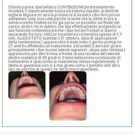
Chiedo parere specialistico CONTENZIONE post trattamento
invivibile: È estremamente bassa ed esterna rispetto ai denti Mi
taglia la lingua e mi svia la pronuncia Si incastra cibo Non posso
addentare cose croccanti perche si sente che la mette in tiro e
sembra molto friabile ne ho gia perso un pezzetto sul finale del
canino destro Ho in dubbio che stia effettivamente svolgendo la
sua funzione contenitiva perche i due incisivi frontali si stanno
separando fra loro. Utilizzo mascherina contenitiva spessa di 1,5
mm. ALLEGO FOTO scattata il 31 ottobre, data di applicazione
della contenzione( l apparecchio è stato tolto il giorno prima) Ho
27 anni ho effettuato un trattamento a brackets 2 anni per girare
principalmente i due incisivi laterali superiori , dopo aver rimesso l
apparecchio per altri 9 mesi a fronte di una recidiva del laterale
destro ruotatosi di 90 gradi in 3 mesi dalla prima conclusione di
trattamento e spaccando la mascherina messa regolarmente. Il
dente in questione non si è mai girato come il gemello dell altro
lato ne alla fine di questo ne del primo trattamento.