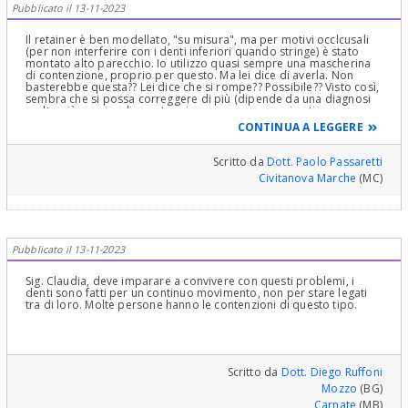
Pubblicato il 13-11-2023
Il retainer è ben modellato, "su misura", ma per motivi occlcusali
(per non interferire con i denti inferiori quando stringe) è stato
montato alto parecchio. Io utilizzo quasi sempre una mascherina
di contenzione, proprio per questo. Ma lei dice di averla. Non
basterebbe questa?? Lei dice che si rompe?? Possibile?? Visto così,
sembra che si possa correggere di più (dipende da una diagnosi
molto più precisa di questo mio parere.. approssimativo, ovvero
con un setup diagnostico). Ma senza più apparecchio fisso, bensì
CONTINUA A LEGGERE
con la tecnica degli allineatori trasparenti, e forse un po' di
stripping.
Scritto da
Dott. Paolo Passaretti
Civitanova Marche
(MC)
Pubblicato il 13-11-2023
Sig. Claudia, deve imparare a convivere con questi problemi, i
denti sono fatti per un continuo movimento, non per stare legati
tra di loro. Molte persone hanno le contenzioni di questo tipo.
Scritto da
Dott. Diego Ruffoni
Mozzo
(BG)
Carnate
(MB)