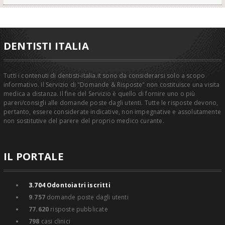
DENTISTI ITALIA
Tutti i contenuti di dentisti-italia.it sono da considerarsi solo a scopo
informativo. Il Servizio di "Domande & Risposte" non costituisce una visita
medica a distanza. Il fine del Servizio è quello di fornire uno o più
pareri/consigli alle domande poste dagli utenti. Tutte le risposte devono,
pertanto, essere considerate indicative, non impegnative e assolutamente
non sostitutive del parere del proprio medico curante.
IL PORTALE
3.704
Odontoiatri iscritti
9.757
domande poste dagli utenti
77.620
risposte pubblicate
798
casi clinici