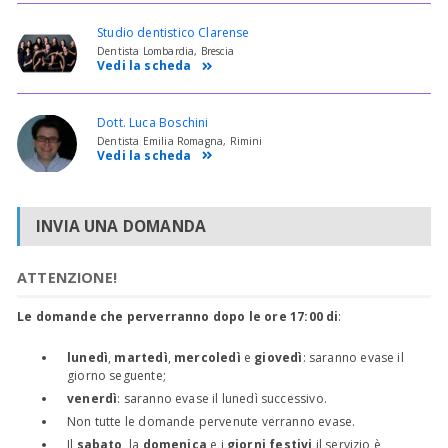
Studio dentistico Clarense
Dentista Lombardia, Brescia
Vedi la scheda
Dott. Luca Boschini
Dentista Emilia Romagna, Rimini
Vedi la scheda
INVIA UNA DOMANDA
ATTENZIONE!
Le domande che perverranno dopo le ore 17:00 di
:
lunedì
,
martedì
,
mercoledì
e
giovedì
: saranno evase il
giorno seguente;
venerdì
: saranno evase il lunedì successivo.
Non tutte le domande pervenute verranno evase.
Il
sabato
, la
domenica
e i
giorni festivi
il servizio è