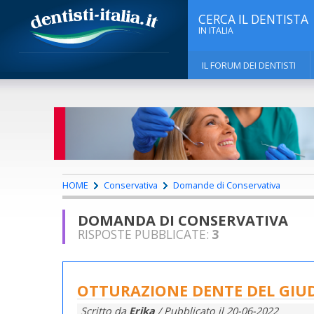
CERCA IL DENTISTA
IN ITALIA
IL FORUM DEI DENTISTI
HOME
Conservativa
Domande di Conservativa
DOMANDA DI CONSERVATIVA
RISPOSTE PUBBLICATE:
3
OTTURAZIONE DENTE DEL GIUD
Scritto da
Erika
/ Pubblicato il
20-06-2022