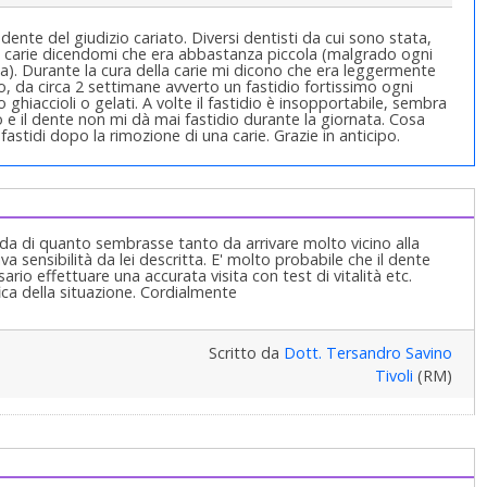
ente del giudizio cariato. Diversi dentisti da cui sono stata,
a carie dicendomi che era abbastanza piccola (malgrado ogni
na). Durante la cura della carie mi dicono che era leggermente
 da circa 2 settimane avverto un fastidio fortissimo ogni
hiaccioli o gelati. A volte il fastidio è insopportabile, sembra
 e il dente non mi dà mai fastidio durante la giornata. Cosa
stidi dopo la rimozione di una carie. Grazie in anticipo.
nda di quanto sembrasse tanto da arrivare molto vicino alla
va sensibilità da lei descritta. E' molto probabile che il dente
io effettuare una accurata visita con test di vitalità etc.
ica della situazione. Cordialmente
Scritto da
Dott. Tersandro Savino
Tivoli
(RM)