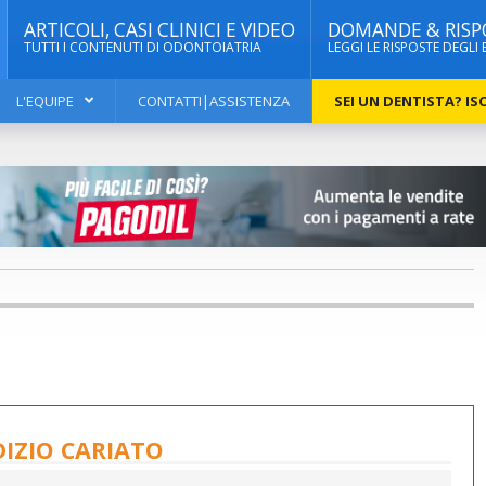
ARTICOLI, CASI CLINICI E VIDEO
DOMANDE & RISP
TUTTI I CONTENUTI DI ODONTOIATRIA
LEGGI LE RISPOSTE DEGLI 
L'EQUIPE
CONTATTI|ASSISTENZA
SEI UN DENTISTA? ISC
IZIO CARIATO