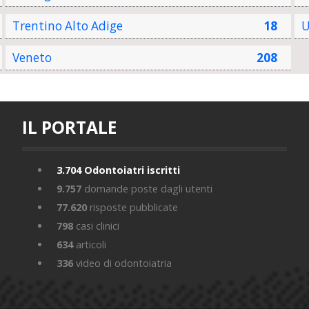
Trentino Alto Adige
18
U
Veneto
208
IL PORTALE
3.704
Odontoiatri iscritti
9.757
domande poste dagli utenti
77.620
risposte pubblicate
798
casi clinici
634
articoli
336
video di odontoiatria