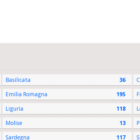
Basilicata
36
C
Emilia Romagna
195
F
Liguria
118
L
Molise
13
P
Sardegna
117
S