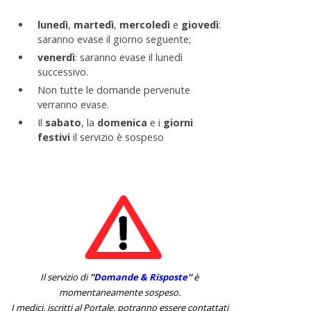
lunedì
,
martedì
,
mercoledì
e
giovedì
:
saranno evase il giorno seguente;
venerdì
: saranno evase il lunedì
successivo.
Non tutte le domande pervenute
verranno evase.
Il
sabato
, la
domenica
e i
giorni
festivi
il servizio è sospeso
Il servizio di
''
Domande & Risposte
''
è
momentaneamente sospeso.
I medici, iscritti al Portale, potranno essere contattati