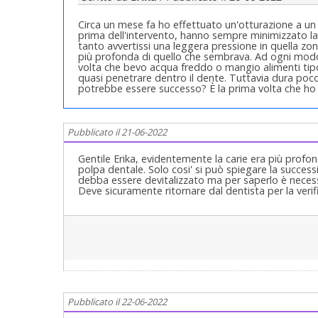
Circa un mese fa ho effettuato un'otturazione a un d
prima dell'intervento, hanno sempre minimizzato l
tanto avvertissi una leggera pressione in quella zo
più profonda di quello che sembrava. Ad ogni modo,
volta che bevo acqua freddo o mangio alimenti tipo g
quasi penetrare dentro il dente. Tuttavia dura poco
potrebbe essere successo? È la prima volta che ho fa
Pubblicato il 21-06-2022
Gentile Erika, evidentemente la carie era più profo
polpa dentale. Solo cosi' si può spiegare la successi
debba essere devitalizzato ma per saperlo è necessar
Deve sicuramente ritornare dal dentista per la verif
Pubblicato il 22-06-2022