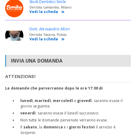
Studi Dentistici Smile
Dentista Lombardia, Milano
Vedi la scheda
Dott. Alessandro Allori
Dentista Toscana, Pistoia
Vedi la scheda
INVIA UNA DOMANDA
ATTENZIONE!
Le domande che perverranno dopo le ore 17:00 di
:
lunedì
,
martedì
,
mercoledì
e
giovedì
: saranno evase il
giorno seguente;
venerdì
: saranno evase il lunedì successivo.
Non tutte le domande pervenute verranno evase.
Il
sabato
, la
domenica
e i
giorni festivi
il servizio è
sospeso