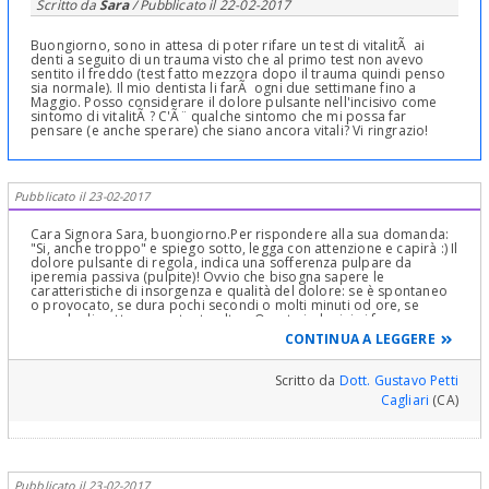
Scritto da
Sara
/ Pubblicato il
22-02-2017
Buongiorno, sono in attesa di poter rifare un test di vitalitÃ ai
denti a seguito di un trauma visto che al primo test non avevo
sentito il freddo (test fatto mezzora dopo il trauma quindi penso
sia normale). Il mio dentista li farÃ ogni due settimane fino a
Maggio. Posso considerare il dolore pulsante nell'incisivo come
sintomo di vitalitÃ ? C'Ã¨ qualche sintomo che mi possa far
pensare (e anche sperare) che siano ancora vitali? Vi ringrazio!
Pubblicato il 23-02-2017
Cara Signora Sara, buongiorno.Per rispondere alla sua domanda:
"Si, anche troppo" e spiego sotto, legga con attenzione e capirà :) Il
dolore pulsante di regola, indica una sofferenza pulpare da
iperemia passiva (pulpite)! Ovvio che bisogna sapere le
caratteristiche di insorgenza e qualità del dolore: se è spontaneo
o provocato, se dura pochi secondi o molti minuti od ore, se
prevale di notte o no e tanto altro. Queste indagini si fanno con
una Visita Clinica ed Anamnestica oltre che Semeiologica e
CONTINUA A LEGGERE
radiologica con Rx endorali, non con la OPT (panoramica) che in
questo caso, non serve. Bisogna indagare anche se ci fossero
Tasche Parodontali, Erosioni dello smalto e Recessioni Gengivali,
Scritto da
Dott. Gustavo Petti
tutte situazioni che entrano in causa nella etipatogenesi (origine
Cagliari
(CA)
causale) del dolore pulpare e della sensibilità dentale in genere! Si
sarebbe dovuta fare una Diagnosi in base alle risposte termiche
pulpari, alla Visita Clinica e ad una o più Rx endorali anche in
differenti proiezioni! Solo così si arriva ad una Diagnosi e ad una
pianificazione terapeutica. Vede quando c'è una sofferenza
pulpare succede questo: La Sofferenza Pulpare che provoca il
Pubblicato il 23-02-2017