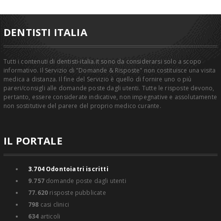
DENTISTI ITALIA
Tutti i contenuti di dentisti-italia.it sono da considerarsi solo a scopo
informativo. Il Servizio di "Domande & Risposte" non costituisce una visita
medica a distanza. Il fine del Servizio è quello di fornire uno o più
pareri/consigli alle domande poste dagli utenti. Tutte le risposte devono,
pertanto, essere considerate indicative, non impegnative e assolutamente
non sostitutive del parere del proprio medico curante.
IL PORTALE
3.704
Odontoiatri iscritti
9.757
domande poste dagli utenti
77.620
risposte pubblicate
798
casi clinici
634
articoli