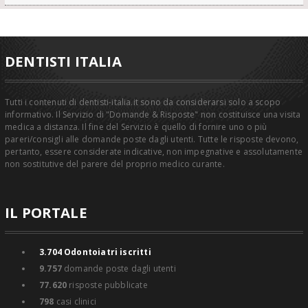
DENTISTI ITALIA
Tutti i contenuti di dentisti-italia.it sono da considerarsi solo a scopo
informativo. Il Servizio di "Domande & Risposte" non costituisce una visita
medica a distanza. Il fine del Servizio è quello di fornire uno o più
pareri/consigli alle domande poste dagli utenti. Tutte le risposte devono,
pertanto, essere considerate indicative, non impegnative e assolutamente
non sostitutive del parere del proprio medico curante.
IL PORTALE
3.704
Odontoiatri iscritti
9.757
domande poste dagli utenti
77.620
risposte pubblicate
798
casi clinici