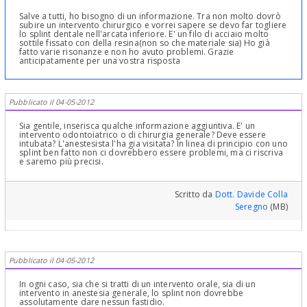
Salve a tutti, ho bisogno di un informazione. Tra non molto dovrò
subire un intervento chirurgico e vorrei sapere se devo far togliere
lo splint dentale nell'arcata inferiore. E' un filo di acciaio molto
sottile fissato con della resina(non so che materiale sia) Ho già
fatto varie risonanze e non ho avuto problemi. Grazie
anticipatamente per una vostra risposta
Pubblicato il 04-05-2012
Sia gentile, inserisca qualche informazione aggiuntiva. E' un
intervento odontoiatrico o di chirurgia generale? Deve essere
intubata? L'anestesista l'ha gia visitata? In linea di principio con uno
splint ben fatto non ci dovrebbero essere problemi, ma ci riscriva
e saremo più precisi.
Scritto da
Dott. Davide Colla
Seregno
(MB)
Pubblicato il 04-05-2012
In ogni caso, sia che si tratti di un intervento orale, sia di un
intervento in anestesia generale, lo splint non dovrebbe
assolutamente dare nessun fastidio.