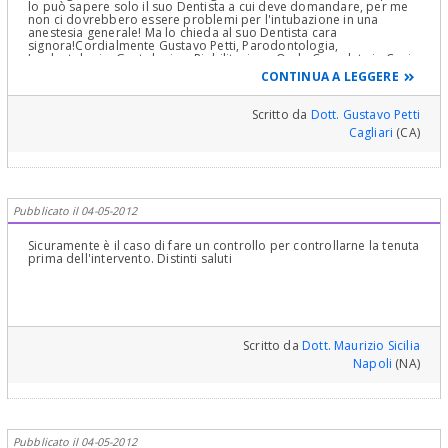
lo può sapere solo il suo Dentista a cui deve domandare, per me
non ci dovrebbero essere problemi per l'intubazione in una
anestesia generale! Ma lo chieda al suo Dentista cara
signora!Cordialmente Gustavo Petti, Parodontologia,
Implantologia, Gnatologia e Riabilitazione Orale Completa in Casi
Clinici Complessi ed Ortodonzia e Pedodonzia la figlia Claudia
CONTINUA A LEGGERE
Petti, in Cagliari.
Scritto da
Dott. Gustavo Petti
Cagliari
(CA)
Pubblicato il 04-05-2012
Sicuramente è il caso di fare un controllo per controllarne la tenuta
prima dell'intervento. Distinti saluti
Scritto da
Dott. Maurizio Sicilia
Napoli
(NA)
Pubblicato il 04-05-2012