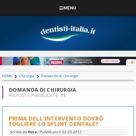
MENU
HOME
Chirurgia
Domande di Chirurgia
DOMANDA DI CHIRURGIA
RISPOSTE PUBBLICATE:
11
PRIMA DELL'INTERVENTO DOVRÒ
TOGLIERE LO SPLINT DENTALE?
Scritto da
Rosa
/ Pubblicato il
03-05-2012