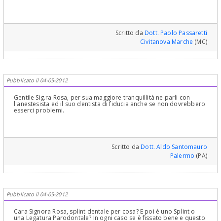
Scritto da
Dott. Paolo Passaretti
Civitanova Marche
(MC)
Pubblicato il 04-05-2012
Gentile Sig.ra Rosa, per sua maggiore tranquillità ne parli con
l'anestesista ed il suo dentista di fiducia anche se non dovrebbero
esserci problemi.
Scritto da
Dott. Aldo Santomauro
Palermo
(PA)
Pubblicato il 04-05-2012
Cara Signora Rosa, splint dentale per cosa? E poi è uno Splint o
una Legatura Parodontale? In ogni caso se è fissato bene e questo