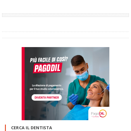
sprono ad andare da Lui e Parlare con Lui ma, visto che cerca
risposte al di fuori di Lui, significa che non ha né Stima né Fiducia in
Lui e questo è un Fatto Imprescindibile e Biasimevole, che porta
ad una considerazione come questa fatta ora! Poi, tra le cisti non
Odontogene bisogna fare una Diagnosi di Cisti o di Tumore, non si
allarmi, di Tumore in senso Latino di "Tumor" ossia un "qualcosa
che aumenta di volume", anche una Cisti, in questo caso è un
"Tumor"! In questo secondo caso si dovrebbe procedere ad un
Prelievo Bioptico per avere una Diagnosi Istopatologica Sicura! In
bocca al Lupo. Le ho fatto solo un Discorso Generale e come mi
comporterei io in una simile situazione! Cari saluti. Come vede
altro che "Laser"! Diagnosi, Diagnosi e Diagnosi! Ecco cosa
occorre!!! La grande assente: La Diagnosi! :(
CERCA IL DENTISTA