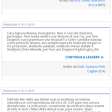
Scritto da
Dott. Giulio Sbarbaro
locale, nelle mani di un buon chirurgo orale e ambulatorialmente).
Zocca
(MO)
Le consiglio una valutazione combinata presso uno studio dove
sia presente un dentista specializzato in Endodonzia (al fine
comunque di valutare un recupero endodontico degli elementi
dentari, con approccio o ortogrado o retrogrado o
combinato...quanto meno tentare) e un Chirurgo Orale per
impostare una procedura chirurgica quanto più conservativa
Pubblicato il 16-11-2015
possibile. E al più presto.
Cara Signora Marina, buongiorno. Non è così che funziona,
purtroppo. Non basta vedere una Sezione di una Tac, per fare
Diagnosi e programmare una terapia!Tra l'altro sarebbe bastata
come prima Rx almeno una semplicissima Rx Endorale magari in
tre proiezioni, vestibolo palatale, vestibolo-mesio distale e
Vestibolo Disto-Mesiale, per fare una Diagnosi Radiologica che
sarebbe dovuta essere il completamento di una Diagnosi Clinica,
Semeiologica, Strumentale ed Anamnestica, la sola che permetta di
CONTINUA A LEGGERE
fare diagnosi differenziale tra le varie patologie e arrivare così ad
esprimere una Diagnosi che sarebbe diventata "certa" con una
eventuale Diagnosi istopatologica con prelievo bioptico se fosse
Scritto da
Dott. Gustavo Petti
stato ritenuto necessario! Dalla Tac almeno non "vedo" Terapie
Cagliari
(CA)
canalari dei due premolari coinvolti! E' sicura che siano stati
devitalizzati? In Ogni caso la Rx endorale e le Prove termiche
avrebbero dissipato il dubbio e soprattutto avrebbero fatto
valutare la Diagnosi più importante che non sembrerebbe essere
stata fatta: la formazione è Odontogena o non Odontogena?
Cambia la terapia se si trattasse dell'uno o dell'altro caso! Non
Pubblicato il 16-11-2015
posso certo fare Diagnosi via Web! E' indispensabile che si faccia
visitare da un Dentista "capace e Colto"! Si parla di intervento
chirurgico ma prima di firmare il Consenso si faccia Spiegare "per
Dall'estratto della sua dental scan si evidenzia un lesione
filo e per segno, la Diagnosi, i Rischi etc! L'informazione Medica
osteolitica in corrispondenza del 24 e 25. Il 25 pare non ancora
deve essere Completa e a Lei Comprensibile! Non le faccio
devitalizzato. Le indicazioni, ovviamente da verificare dopo esame
l'elenco delle varie Diagnosi Differenziali da fare. Abbia pazienza
di tutte le slice ( fette) della dental scan, pare essere, dopo
ma di pù non posso dirle senza "scadere" in uno sterile ed inutile