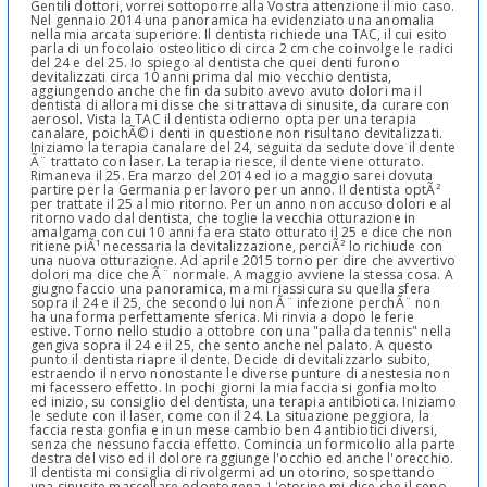
Gentili dottori, vorrei sottoporre alla Vostra attenzione il mio caso.
Nel gennaio 2014 una panoramica ha evidenziato una anomalia
nella mia arcata superiore. Il dentista richiede una TAC, il cui esito
parla di un focolaio osteolitico di circa 2 cm che coinvolge le radici
del 24 e del 25. Io spiego al dentista che quei denti furono
devitalizzati circa 10 anni prima dal mio vecchio dentista,
aggiungendo anche che fin da subito avevo avuto dolori ma il
dentista di allora mi disse che si trattava di sinusite, da curare con
aerosol. Vista la TAC il dentista odierno opta per una terapia
canalare, poichÃ© i denti in questione non risultano devitalizzati.
Iniziamo la terapia canalare del 24, seguita da sedute dove il dente
Ã¨ trattato con laser. La terapia riesce, il dente viene otturato.
Rimaneva il 25. Era marzo del 2014 ed io a maggio sarei dovuta
partire per la Germania per lavoro per un anno. Il dentista optÃ²
per trattate il 25 al mio ritorno. Per un anno non accuso dolori e al
ritorno vado dal dentista, che toglie la vecchia otturazione in
amalgama con cui 10 anni fa era stato otturato il 25 e dice che non
ritiene piÃ¹ necessaria la devitalizzazione, perciÃ² lo richiude con
una nuova otturazione. Ad aprile 2015 torno per dire che avvertivo
dolori ma dice che Ã¨ normale. A maggio avviene la stessa cosa. A
giugno faccio una panoramica, ma mi riassicura su quella sfera
sopra il 24 e il 25, che secondo lui non Ã¨ infezione perchÃ¨ non
ha una forma perfettamente sferica. Mi rinvia a dopo le ferie
estive. Torno nello studio a ottobre con una "palla da tennis" nella
gengiva sopra il 24 e il 25, che sento anche nel palato. A questo
punto il dentista riapre il dente. Decide di devitalizzarlo subito,
estraendo il nervo nonostante le diverse punture di anestesia non
mi facessero effetto. In pochi giorni la mia faccia si gonfia molto
ed inizio, su consiglio del dentista, una terapia antibiotica. Iniziamo
le sedute con il laser, come con il 24. La situazione peggiora, la
faccia resta gonfia e in un mese cambio ben 4 antibiotici diversi,
senza che nessuno faccia effetto. Comincia un formicolio alla parte
destra del viso ed il dolore raggiunge l'occhio ed anche l'orecchio.
Il dentista mi consiglia di rivolgermi ad un otorino, sospettando
una sinusite mascellare odontogena. L'otorino mi dice che il seno