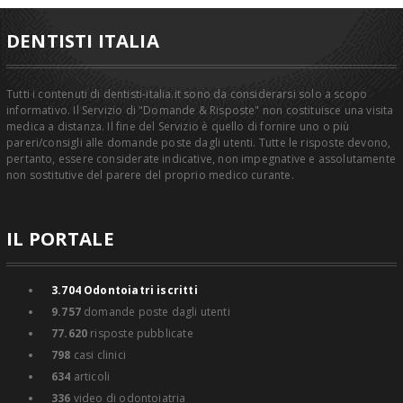
DENTISTI ITALIA
Tutti i contenuti di dentisti-italia.it sono da considerarsi solo a scopo
informativo. Il Servizio di "Domande & Risposte" non costituisce una visita
medica a distanza. Il fine del Servizio è quello di fornire uno o più
pareri/consigli alle domande poste dagli utenti. Tutte le risposte devono,
pertanto, essere considerate indicative, non impegnative e assolutamente
non sostitutive del parere del proprio medico curante.
IL PORTALE
3.704
Odontoiatri iscritti
9.757
domande poste dagli utenti
77.620
risposte pubblicate
798
casi clinici
634
articoli
336
video di odontoiatria