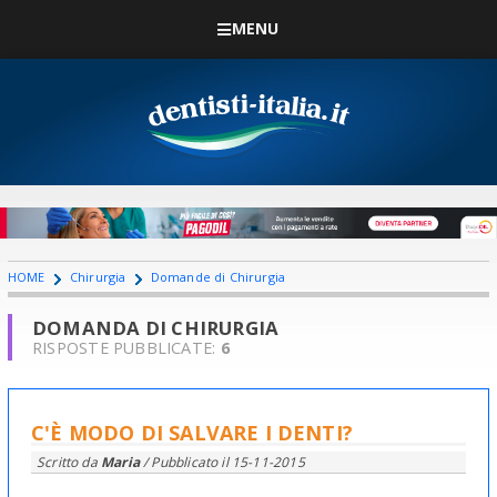
MENU
HOME
Chirurgia
Domande di Chirurgia
DOMANDA DI CHIRURGIA
RISPOSTE PUBBLICATE:
6
C'È MODO DI SALVARE I DENTI?
Scritto da
Maria
/ Pubblicato il
15-11-2015