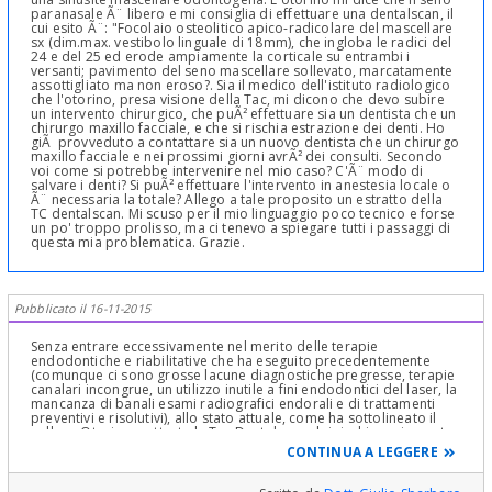
paranasale Ã¨ libero e mi consiglia di effettuare una dentalscan, il
cui esito Ã¨: "Focolaio osteolitico apico-radicolare del mascellare
sx (dim.max. vestibolo linguale di 18mm), che ingloba le radici del
24 e del 25 ed erode ampiamente la corticale su entrambi i
versanti; pavimento del seno mascellare sollevato, marcatamente
assottigliato ma non eroso?. Sia il medico dell'istituto radiologico
che l'otorino, presa visione della Tac, mi dicono che devo subire
un intervento chirurgico, che puÃ² effettuare sia un dentista che un
chirurgo maxillo facciale, e che si rischia estrazione dei denti. Ho
giÃ provveduto a contattare sia un nuovo dentista che un chirurgo
maxillo facciale e nei prossimi giorni avrÃ² dei consulti. Secondo
voi come si potrebbe intervenire nel mio caso? C'Ã¨ modo di
salvare i denti? Si puÃ² effettuare l'intervento in anestesia locale o
Ã¨ necessaria la totale? Allego a tale proposito un estratto della
TC dentalscan. Mi scuso per il mio linguaggio poco tecnico e forse
un po' troppo prolisso, ma ci tenevo a spiegare tutti i passaggi di
questa mia problematica. Grazie.
Pubblicato il 16-11-2015
Senza entrare eccessivamente nel merito delle terapie
endodontiche e riabilitative che ha eseguito precedentemente
(comunque ci sono grosse lacune diagnostiche pregresse, terapie
canalari incongrue, un utilizzo inutile a fini endodontici del laser, la
mancanza di banali esami radiografici endorali e di trattamenti
preventivi e risolutivi), allo stato attuale, come ha sottolineato il
collega Otorino e attesta la Tac Dental scan, lei rischia seriamente
di perdere i due premolari: è presente una lesione di tipo cistico
CONTINUA A LEGGERE
infiammatorio (presumibilmente) decisamente estesa e
destruente, che deve essere chirurgicamente asportata (se lei è un
paziente collaborante si può eseguire senza problemi in anestesia