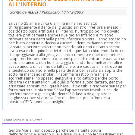
ALL'INTERNO.
Scritto da
maria
/ Pubblicato il
04-12-2009
Salve ho 25 anni e circa 6 anni fa mi hanno estratto
chirurgicamente il dente del giudizio sinistro inferiore e messo il
cosiddetto osso artificiale all'interno. Purtroppo poi ho dovuto
togliere praticamente anche i due molari inferiori e mi sono
ritrovata senza denti nella parte inferiore sinistra, l'anno scorso ho
cambiato dentista e decisa a curarmi i denti mi hanno detto che
l'arcata superiore sinistra non avendo più denti da tanto tempo
era scesa e che quindi i miei denti da quel lato chiudendo la bocca
si appoggiavano alla gengiva! l'unico rimedio è quello di mettere
l'apparecchio per almeno due anni per farli rientrare è passato un
anno e io ancora non ho il coraggio di andarlo a mettere!!inoltre
avevo ancora un canino da latte che ora è caduto e mi ritrovo un
antiestetico sorriso e nella parte destra dell'arcata sia sopra che
sotto mi mancano i molari...insomma mastico in maniera
scorrettissima..ho spesso gengiviti e alito cattivo perchè porto il
cibo tra i denti anteriori...ai quali si forma subito tartaro, gengive
arrossate soprattutto i quelli bassi...è possibile risolvere senza per
forza mettere le piastrine??? Ma l'apparecchio invisibile chiude
perfettamente ogni singolo dente?? O lascia degli spazzi in
lunghezza dove si vede la fine del dente e poi la fine della
piastrina??? Datemi un consiglio!
Pubblicato il 04-12-2009
Gentile Maria, non capisco perchè Lei ha tanta paura
dell'ortodonzia, almeno quella fissa, quella con le "piastrine" per