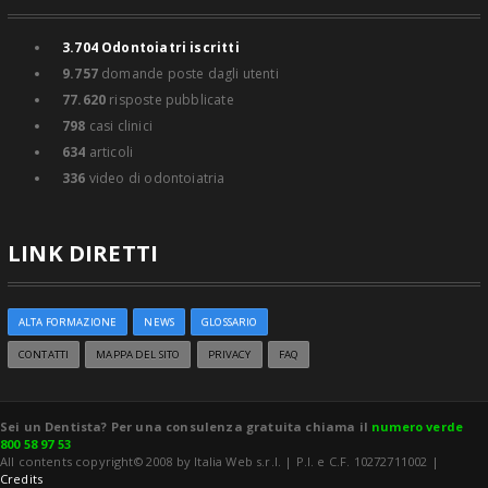
3.704
Odontoiatri iscritti
9.757
domande poste dagli utenti
77.620
risposte pubblicate
798
casi clinici
634
articoli
336
video di odontoiatria
LINK DIRETTI
ALTA FORMAZIONE
NEWS
GLOSSARIO
CONTATTI
MAPPA DEL SITO
PRIVACY
FAQ
Sei un Dentista? Per una consulenza gratuita chiama il
numero verde
800 58 97 53
All contents copyright© 2008 by Italia Web s.r.l. | P.I. e C.F. 10272711002 |
Credits