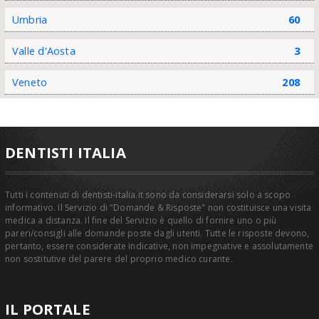
Umbria
60
Valle d'Aosta
3
Veneto
208
DENTISTI ITALIA
Tutti i contenuti di dentisti-italia.it sono da considerarsi solo a scopo
informativo. Il Servizio di "Domande & Risposte" non costituisce una visita
medica a distanza. Il fine del Servizio è quello di fornire uno o più
pareri/consigli alle domande poste dagli utenti. Tutte le risposte devono,
pertanto, essere considerate indicative, non impegnative e assolutamente
non sostitutive del parere del proprio medico curante.
IL PORTALE