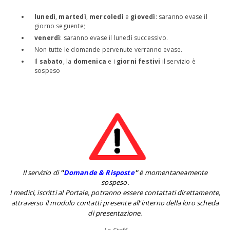
lunedì
,
martedì
,
mercoledì
e
giovedì
: saranno evase il
giorno seguente;
venerdì
: saranno evase il lunedì successivo.
Non tutte le domande pervenute verranno evase.
Il
sabato
, la
domenica
e i
giorni festivi
il servizio è
sospeso
Il servizio di
''
Domande & Risposte
''
è momentaneamente
sospeso.
I medici, iscritti al Portale, potranno essere contattati direttamente,
attraverso il modulo contatti presente all'interno della loro scheda
di presentazione.