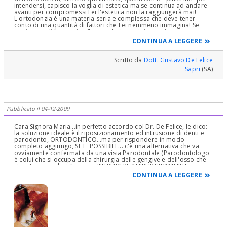
intendersi, capisco la voglia di estetica ma se continua ad andare
avanti per compromessi Lei l'estetica non la raggiungerà mai!
L'ortodonzia è una materia seria e complessa che deve tener
conto di una quantità di fattori che Lei nemmeno immagina! Se
oggi cerca di "arrangiare" una soluzione si ritroverà con un
risultato ancora più "arrangiato" domani. Lei è giovane, ha tutta
CONTINUA A LEGGERE
una vita da "masticare". Mi dia retta la Sua non è una soluzione da
apparecchio trasparente, le "mascherine" per capirsi. Lei ha
bisogno di un professionista serio, molto serio e competente. Da
Scritto da
Dott. Gustavo De Felice
quanto ha scritto non mi pare che ne abbia incontrati. Cordialità
Sapri
(SA)
Gustavo De Felice sapri (SA)
Pubblicato il 04-12-2009
Cara Signora Maria...in perfetto accordo col Dr. De Felice, le dico:
la soluzione ideale è il riposizionamento ed intrusione di denti e
parodonto, ORTODONTICO...ma per rispondere in modo
completo aggiungo, SI' E' POSSIBILE... c'è una alternativa che va
ovviamente confermata da una visia Parodontale (Parodontologo
è colui che si occupa della chirurgia delle gengive e dell'osso che
sta intorno ai denti)... ossia: INTRUDERE CHIRURGICAMENTE con un
lembo mucoperiosteo riposizionato apicalmente con osteotomia
CONTINUA A LEGGERE
osteoplastica e protetizzando poi con corone in Zirconio o in
Oroplatino porcellana i denti estrusi...e con un intervento simile di
chirurgia ossea e mucogengivale a livello della sella edentula...in
un intervento solo...ossia in un solo giorno...otterrebbe quello che
la Ortodonzia impiegherebbe circa 24 mesi ad ottenere...mese più
mese meno...bisogna solo che la veda un Parodontologo esperto
e che valuti se la sua situazione clinica è aggredibile
chirurgicamente o no... sono 32 anni che mi occupo di