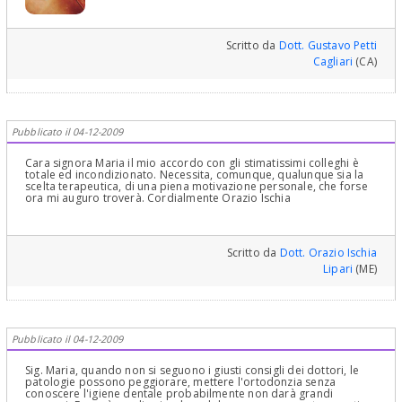
Parodontologia e le garantisco che si ottengono risultati
eccellenti...le lascio un link ad un intervento del genere e la relativa
foto dimostrativa ... ma può trovare tra i miei casi clinici tanto di
più ed anche nel mio sito di Parodontologia .. Restauro
Scritto da
Dott. Gustavo Petti
conservativo di un elemento dentale recuperato con intervento
Cagliari
(CA)
parodontale gengivale e osseo
Restauro conservativo di un
elemento dentale recuperato con intervento parodontale
gengivale e osseo
.e altri link a casi simili non si spaventi perché
sono molto più complessi del suo il suo è “niente” in confronto ma
per darle un’idea .
Riabilitazione protesica fissa totale e chirurgia
preprotesica
.. Mio Profilo Portale Dentisti-Italia
Dott. Gustavo
Pubblicato il 04-12-2009
Petti
Mio Sito Web di Parodontologia www.gustavopetti.it
Cordialmente Gustavo Petti, Parodontologia in Cagliari e
Riabilitazione Orale Completa in Casi Clinici Complessi
Cara signora Maria il mio accordo con gli stimatissimi colleghi è
totale ed incondizionato. Necessita, comunque, qualunque sia la
scelta terapeutica, di una piena motivazione personale, che forse
ora mi auguro troverà. Cordialmente Orazio Ischia
Scritto da
Dott. Orazio Ischia
Lipari
(ME)
Pubblicato il 04-12-2009
Sig. Maria, quando non si seguono i giusti consigli dei dottori, le
patologie possono peggiorare, mettere l'ortodonzia senza
conoscere l'igiene dentale probabilmente non darà grandi