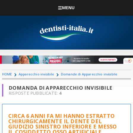
MENU
HOME
Apparecchio invisibile
Domande di Apparecchio invisibile
DOMANDA DI APPARECCHIO INVISIBILE
RISPOSTE PUBBLICATE:
4
CIRCA 6 ANNI FA MI HANNO ESTRATTO
CHIRURGICAMENTE IL DENTE DEL
GIUDIZIO SINISTRO INFERIORE E MESSO
IL COSIDDETTO OSSO ARTIFICIALE