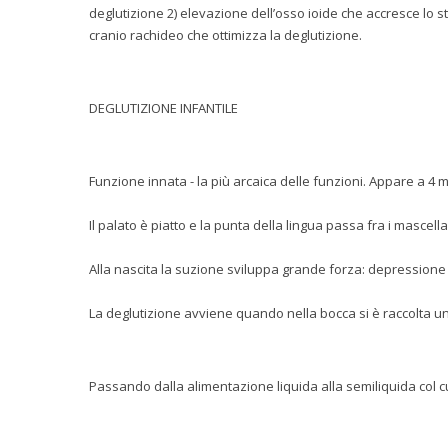
deglutizione 2) elevazione dell’osso ioide che accresce lo
cranio rachideo che ottimizza la deglutizione.
DEGLUTIZIONE INFANTILE
Funzione innata - la più arcaica delle funzioni. Appare a 4 me
Il palato è piatto e la punta della lingua passa fra i mascellar
Alla nascita la suzione sviluppa grande forza: depressione
La deglutizione avviene quando nella bocca si è raccolta una
Passando dalla alimentazione liquida alla semiliquida col c