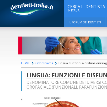
CERCA IL DENTISTA
IN ITALIA
IL FORUM DEI DENTISTI
HOME
Odontoiatria
Lingua: funzioni e disfunzioni lin
LINGUA: FUNZIONI E DISFU
DENOMINATORE COMUNE DEI DIVERSI C
OROFACIALE (FUNZIONALI, PARAFUNZIONA