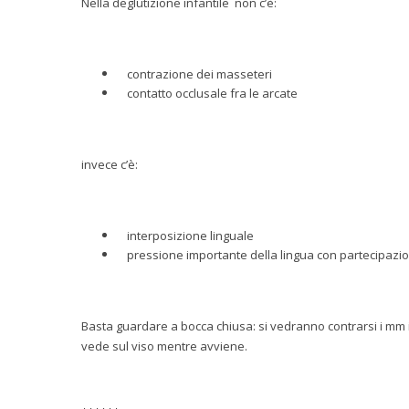
Nella deglutizione infantile non c’è:
contrazione dei masseteri
contatto occlusale fra le arcate
invece c’è:
interposizione linguale
pressione importante della lingua con partecipazion
Basta guardare a bocca chiusa: si vedranno contrarsi i mm inn
vede sul viso mentre avviene.