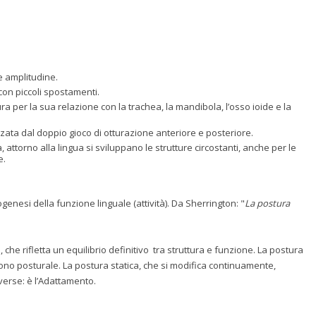
e amplitudine.
 con piccoli spostamenti.
a per la sua relazione con la trachea, la mandibola, l’osso ioide e la
zzata dal doppio gioco di otturazione anteriore e posteriore.
 attorno alla lingua si sviluppano le strutture circostanti, anche per le
e.
enesi della funzione linguale (attività). Da Sherrington: "
La postura
che rifletta un equilibrio definitivo tra struttura e funzione. La postura
tono posturale. La postura statica, che si modifica continuamente,
verse: è l’Adattamento.