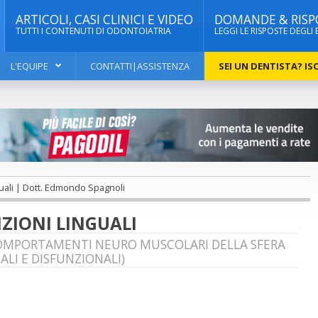
ARTICOLI, CASI CLINICI E VIDEO
DOMANDE & RISP
TUTTI I CONTENUTI DI ODONTOIATRIA
LEGGI LE RISPOSTE DEGLI 
L'EQUIPE
CONTATTI|ASSISTENZA
SEI UN DENTISTA? ISC
guali | Dott. Edmondo Spagnoli
NZIONI LINGUALI
OMPORTAMENTI NEURO MUSCOLARI DELLA SFERA
LI E DISFUNZIONALI)