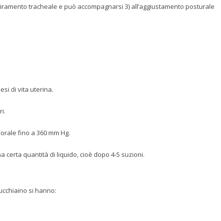
 stiramento tracheale e può accompagnarsi 3) all’aggiustamento posturale
si di vita uterina.
i.
 orale fino a 360 mm Hg.
 certa quantità di liquido, cioè dopo 4-5 suzioni.
ucchiaino si hanno: