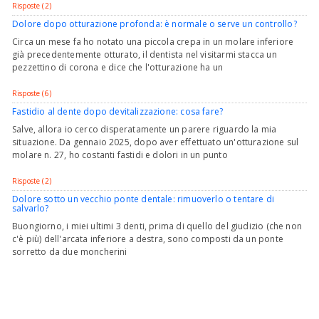
Risposte (2)
Dolore dopo otturazione profonda: è normale o serve un controllo?
Circa un mese fa ho notato una piccola crepa in un molare inferiore
già precedentemente otturato, il dentista nel visitarmi stacca un
pezzettino di corona e dice che l'otturazione ha un
Risposte (6)
Fastidio al dente dopo devitalizzazione: cosa fare?
Salve, allora io cerco disperatamente un parere riguardo la mia
situazione. Da gennaio 2025, dopo aver effettuato un'otturazione sul
molare n. 27, ho costanti fastidi e dolori in un punto
Risposte (2)
Dolore sotto un vecchio ponte dentale: rimuoverlo o tentare di
salvarlo?
Buongiorno, i miei ultimi 3 denti, prima di quello del giudizio (che non
c'è più) dell'arcata inferiore a destra, sono composti da un ponte
sorretto da due moncherini