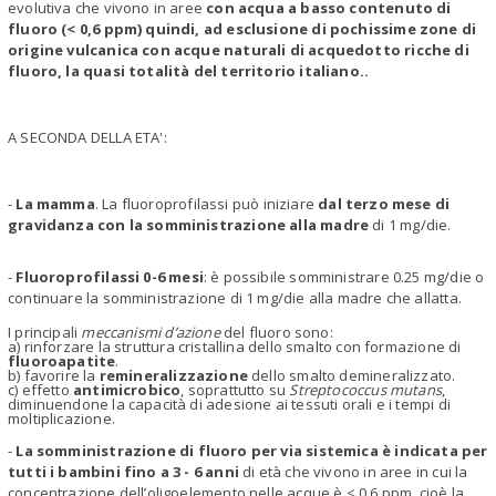
evolutiva che vivono in aree
con acqua a basso contenuto di
fluoro (< 0,6 ppm) quindi, ad esclusione di pochissime zone di
origine vulcanica con acque naturali di acquedotto ricche di
fluoro, la quasi totalità del territorio italiano..
A SECONDA DELLA ETA':
-
La mamma
. La fluoroprofilassi può iniziare
dal terzo mese di
gravidanza con la somministrazione alla madre
di 1 mg/die.
-
Fluoroprofilassi 0-6 mesi
: è possibile somministrare 0.25 mg/die o
continuare la somministrazione di 1 mg/die alla madre che allatta.
I principali
meccanismi d’azione
del fluoro sono:
a) rinforzare la struttura cristallina dello smalto con formazione di
fluoroapatite
.
b) favorire la
remineralizzazione
dello smalto demineralizzato.
c) effetto
antimicrobico
, soprattutto su
Streptococcus mutans
,
diminuendone la capacità di adesione ai tessuti orali e i tempi di
moltiplicazione.
-
La somministrazione di fluoro per via sistemica è indicata per
tutti i bambini fino a 3 - 6 anni
di età che vivono in aree in cui la
concentrazione dell’oligoelemento nelle acque è < 0,6 ppm, cioè la