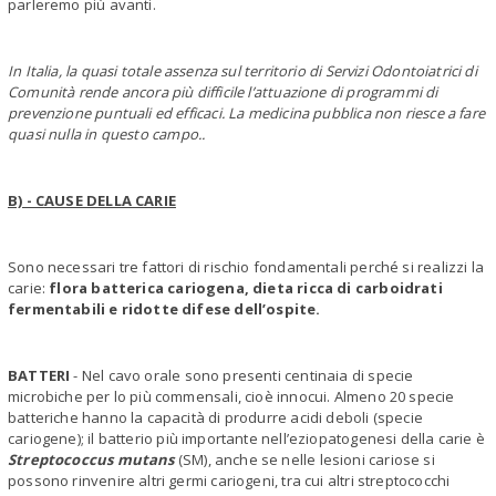
parleremo più avanti.
In Italia, la quasi totale assenza sul territorio di Servizi Odontoiatrici di
Comunità rende ancora più difficile l’attuazione di programmi di
prevenzione puntuali ed efficaci. La medicina pubblica non riesce a fare
quasi nulla in questo campo..
B) - CAUSE DELLA CARIE
Sono necessari tre fattori di rischio fondamentali perché si realizzi la
carie:
flora batterica cariogena, dieta ricca di carboidrati
fermentabili e ridotte difese dell’ospite.
BATTERI
- Nel cavo orale sono presenti centinaia di specie
microbiche per lo più commensali, cioè innocui. Almeno 20 specie
batteriche hanno la capacità di produrre acidi deboli (specie
cariogene); il batterio più importante nell’eziopatogenesi della carie è
Streptococcus mutans
(SM), anche se nelle lesioni cariose si
possono rinvenire altri germi cariogeni, tra cui altri streptococchi