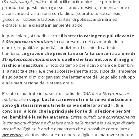
(
S.oralis, sanguis, mitis
), lattobacilli e actinomiceti. Le proprietà
principali di questi microrganismi sono: adesività, fermentazione di
alcuni carboidrati assunti con la dieta (soprattutto saccarosio,
glucosio, fruttosio e lattosio), sintesi di polisaccaridi intra ed
extracellulari e crescita in ambiente acido.
In particolare, si ribadisce che
il batterio cariogeno più rilevante
è
Streptococcus mutans
, la cui presenza nel cavo orale della
madre, in qualità e quantità, condiziona il rischio di carie del
bambino.
Le gravide che presentano un’alta concentrazione di
Streptococcus mutans
sono quelle che trasmettono il maggior
rischio al nascituro
. E’ noto da tempo che il cavo orale dei bambini
alla nascita è sterile, e che successivamente acquisisce dall’ambiente
il suo pattern di microrganismi che lentamente dà luogo allo sviluppo
e alla maturazione del sistema orale.
E’ stato dimostrato in base allo studio del DNA dello
Streptococcus
mutans
, che
i ceppi batterici rinvenuti nella saliva dei bambini
sono gli stessi rinvenuti nella saliva delle loro madri. Si è
concluso, allora, che la principale fonte di infezione per SM
nei bambini è la saliva materna.
Esiste, quindi, una correlazione tra
le condizioni di igiene e di salute orale nelle madri e lo sviluppo di carie
dentali nei figli
, ed è anche dimostrato che è possibile controllare e
prevenire
tale trasmissione da madre a figlio con manovre ripetute