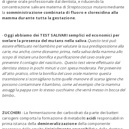
di igiene orale professionale dal dentista, e riducendo la
concentrazione salivare materna di
Streptococcus mutans
mediante
la
somministrazione combinata di fluoro e clorexidina alla
mamma durante tutta la gestazione.
-
Oggi abbiamo dei TEST SALIVARI semplici ed economici per
svelare la presenza del mutans nella saliva.
Questo test può
essere effettuato nel bambino per valutare la sua predisposizione alla
carie, ma anche, come dicevamo prima, nella saliva della mamma allo
scopo di iniziare una bonifica e purificazione del cavo orale per
prevenire il contagio del nascituro.. Questo test viene effettuato dal
dentista stesso in pochi minuti e con spesa moderata. Per prevenire
all'atto pratico, oltre la bonifica del cavo orale materno questa
trasmissione si sconsigliano tutte quelle manovre di scarsa igiene che
possono contaminare il bambino, come ad esempio che la mamma
assaggi la pappa con lo stesso cucchiaino che verrà messo in bocca del
bimbo..
ZUCCHERI
- La fermentazione dei carboidrati da parte dei batteri
cariogeni comporta la formazione di metaboliti
acidi
responsabili in
prima istanza della
demineralizzazione
della componente