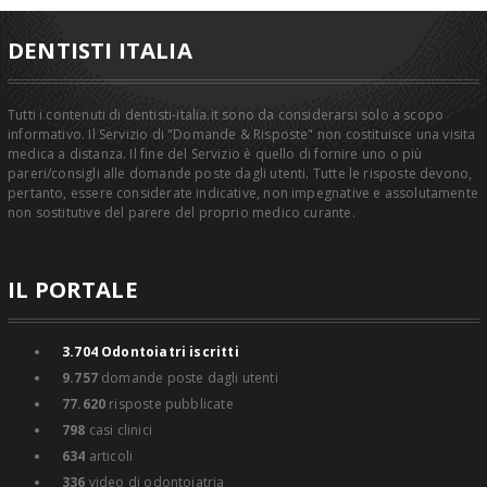
DENTISTI ITALIA
Tutti i contenuti di dentisti-italia.it sono da considerarsi solo a scopo
informativo. Il Servizio di "Domande & Risposte" non costituisce una visita
medica a distanza. Il fine del Servizio è quello di fornire uno o più
pareri/consigli alle domande poste dagli utenti. Tutte le risposte devono,
pertanto, essere considerate indicative, non impegnative e assolutamente
non sostitutive del parere del proprio medico curante.
IL PORTALE
3.704
Odontoiatri iscritti
9.757
domande poste dagli utenti
77.620
risposte pubblicate
798
casi clinici
634
articoli
336
video di odontoiatria