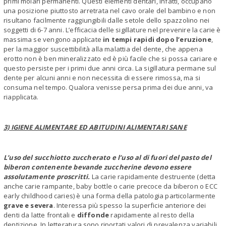
primi molari permanenti. Questi elementi dentari, infatti, occupano
una posizione piuttosto arretrata nel cavo orale del bambino e non
risultano facilmente raggiungibili dalle setole dello spazzolino nei
soggetti di 6-7 anni. L’efficacia delle sigillature nel prevenire la carie è
massima se vengono applicate
in tempi rapidi dopo l’eruzione
,
per la maggior suscettibilità alla malattia del dente, che appena
erotto non è ben mineralizzato ed è più facile che si possa cariare e
questo persiste per i primi due anni circa. La sigillatura permane sul
dente per alcuni anni e non necessita di essere rimossa, ma si
consuma nel tempo. Qualora venisse persa prima dei due anni, va
riapplicata.
3) IGIENE ALIMENTARE ED ABITUDINI ALIMENTARI SANE
L’uso del succhiotto zuccherato e l’uso al di fuori del pasto del
biberon contenente bevande zuccherine devono essere
assolutamente proscritti.
La carie rapidamente destruente (detta
anche carie rampante, baby bottle o carie precoce da biberon o ECC
early childhood caries) è una forma della patologia particolarmente
grave e severa
. Interessa più spesso la superficie anteriore dei
denti da latte frontali e
diffonde
rapidamente al resto della
dentizione. In letteratura sono riportati valori di prevalenza variabili