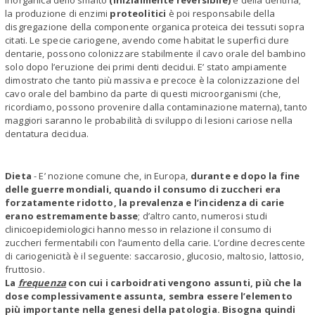
inorganica dello smalto
(inizialmente reversibile)
e della dentina;
la produzione di enzimi
proteolitici
è poi responsabile della
disgregazione della componente organica proteica dei tessuti sopra
citati. Le specie cariogene, avendo come habitat le superfici dure
dentarie, possono colonizzare stabilmente il cavo orale del bambino
solo dopo l’eruzione dei primi denti decidui. E’ stato ampiamente
dimostrato che tanto più massiva e precoce è la colonizzazione del
cavo orale del bambino da parte di questi microorganismi (che,
ricordiamo, possono provenire dalla contaminazione materna), tanto
maggiori saranno le probabilità di sviluppo di lesioni cariose nella
dentatura decidua.
Dieta
- E’ nozione comune che, in Europa,
durante e dopo la fine
delle guerre mondiali, quando il consumo di zuccheri era
forzatamente ridotto, la prevalenza e l’incidenza di carie
erano estremamente basse
; d’altro canto, numerosi studi
clinicoepidemiologici hanno messo in relazione il consumo di
zuccheri fermentabili con l’aumento della carie. L’ordine decrescente
di cariogenicità è il seguente: saccarosio, glucosio, maltosio, lattosio,
fruttosio.
La
frequenza
con cui i carboidrati vengono assunti, più che la
dose complessivamente assunta, sembra essere l’elemento
più importante nella genesi della patologia. Bisogna quindi