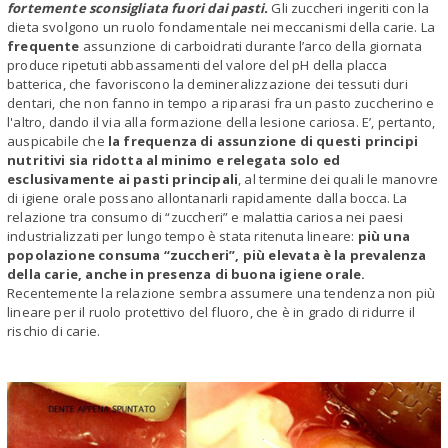
fortemente sconsigliata fuori dai pasti.
Gli zuccheri ingeriti con la
dieta svolgono un ruolo fondamentale nei meccanismi della carie. La
frequente
assunzione di carboidrati durante l’arco della giornata
produce ripetuti abbassamenti del valore del pH della placca
batterica, che favoriscono la demineralizzazione dei tessuti duri
dentari, che non fanno in tempo a riparasi fra un pasto zuccherino e
l'altro, dando il via alla formazione della lesione cariosa. E’, pertanto,
auspicabile che
la frequenza di assunzione di questi principi
nutritivi sia ridotta al minimo e relegata solo ed
esclusivamente ai pasti principali
, al termine dei quali le manovre
di igiene orale possano allontanarli rapidamente dalla bocca. La
relazione tra consumo di “zuccheri” e malattia cariosa nei paesi
industrializzati per lungo tempo è stata ritenuta lineare:
più una
popolazione consuma “zuccheri”, più elevata è la prevalenza
della carie, anche in presenza di buona igiene orale.
Recentemente la relazione sembra assumere una tendenza non più
lineare per il ruolo protettivo del fluoro, che è in grado di ridurre il
rischio di carie.