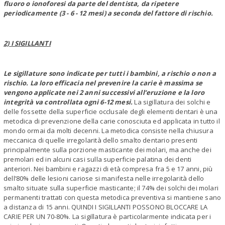
fluoro o ionoforesi da parte del dentista, da ripetere
periodicamente (3 - 6 - 12 mesi) a seconda del fattore di rischio.
2) I SIGILLANTI
Le sigillature sono indicate per tutti i bambini, a rischio o non a
rischio. La loro efficacia nel prevenire la carie è massima se
vengono applicate nei 2 anni successivi all’eruzione e la loro
integrità va controllata ogni 6-12 mesi.
La sigillatura dei solchi e
delle fossette della superficie occlusale degli elementi dentari è una
metodica di prevenzione della carie conosciuta ed applicata in tutto il
mondo ormai da molti decenni. La metodica consiste nella chiusura
meccanica di quelle irregolarità dello smalto dentario presenti
principalmente sulla porzione masticante dei molari, ma anche dei
premolari ed in alcuni casi sulla superficie palatina dei denti
anteriori. Nei bambini e ragazzi di età compresa fra 5 e 17 anni, più
dell’80% delle lesioni cariose si manifesta nelle irregolarità dello
smalto situate sulla superficie masticante; il 74% dei solchi dei molari
permanenti trattati con questa metodica preventiva si mantiene sano
a distanza di 15 anni. QUINDI I SIGILLANTI POSSONO BLOCCARE LA
CARIE PER UN 70-80%. La sigillatura è particolarmente indicata per i