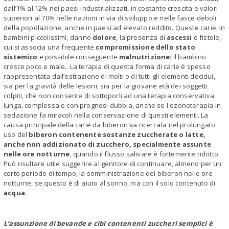
dall’1% al 12% nei paesi industrializzati, in costante crescita e valori
superiori al 70% nelle nazioni in via di sviluppo e nelle fasce deboli
della popolazione, anche in paesi ad elevato reddito. Queste carie, in
bambini piccolissimi, danno
dolore
, la presenza di
ascessi
e fistole,
cui si associa una frequente
compromissione dello stato
sistemico
e possibile conseguente
malnutrizione
: il bambino
cresce poco e male.. La terapia di questa forma di carie è spesso
rappresentata dall’estrazione di molti o di tutti gli elementi decidui,
sia per la gravità delle lesioni, sia per la giovane età dei soggetti
colpiti, che non consente di sottoporli ad una terapia conservativa
lunga, complessa e con prognosi dubbia, anche se l'ozonoterapia in
sedazione fa miracoli nella conservazione di questi elementi. La
causa principale della carie da biberon va ricercata nel prolungato
uso del
biberon contenente sostanze zuccherate o latte,
anche non addizionato di zucchero, specialmente assunte
nelle ore notturne
, quando il flusso salivare è fortemente ridotto.
Può risultare utile suggerire al genitore di continuare, almeno per un
certo periodo di tempo, la somministrazione del biberon nelle ore
notturne, se questo è di aiuto al sonno, ma con il solo contenuto di
acqua.
L’assunzione di bevande e cibi contenenti zuccheri semplici è