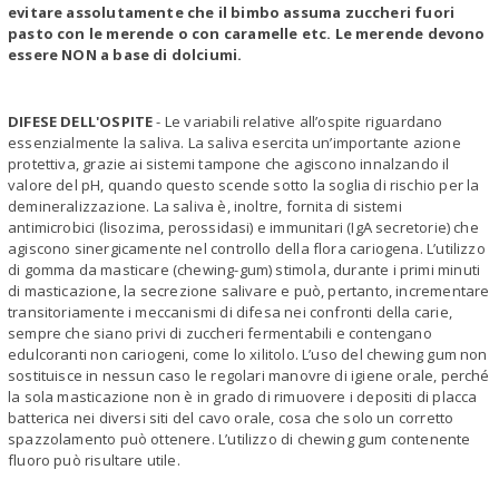
evitare assolutamente che il bimbo assuma zuccheri fuori
pasto con le merende o con caramelle etc. Le merende devono
essere NON a base di dolciumi.
DIFESE DELL'OSPITE
- Le variabili relative all’ospite riguardano
essenzialmente la saliva. La saliva esercita un’importante azione
protettiva, grazie ai sistemi tampone che agiscono innalzando il
valore del pH, quando questo scende sotto la soglia di rischio per la
demineralizzazione. La saliva è, inoltre, fornita di sistemi
antimicrobici (lisozima, perossidasi) e immunitari (IgA secretorie) che
agiscono sinergicamente nel controllo della flora cariogena. L’utilizzo
di gomma da masticare (chewing-gum) stimola, durante i primi minuti
di masticazione, la secrezione salivare e può, pertanto, incrementare
transitoriamente i meccanismi di difesa nei confronti della carie,
sempre che siano privi di zuccheri fermentabili e contengano
edulcoranti non cariogeni, come lo xilitolo. L’uso del chewing gum non
sostituisce in nessun caso le regolari manovre di igiene orale, perché
la sola masticazione non è in grado di rimuovere i depositi di placca
batterica nei diversi siti del cavo orale, cosa che solo un corretto
spazzolamento può ottenere. L’utilizzo di chewing gum contenente
fluoro può risultare utile.