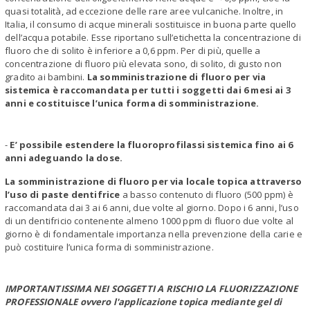
quasi totalità, ad eccezione delle rare aree vulcaniche. Inoltre, in
Italia, il consumo di acque minerali sostituisce in buona parte quello
dell’acqua potabile. Esse riportano sull’etichetta la concentrazione di
fluoro che di solito è inferiore a 0,6 ppm. Per di più, quelle a
concentrazione di fluoro più elevata sono, di solito, di gusto non
gradito ai bambini.
La somministrazione di fluoro per via
sistemica è raccomandata per tutti i soggetti dai 6 mesi ai 3
anni e costituisce l’unica forma di somministrazione.
-
E’ possibile estendere la fluoroprofilassi sistemica fino ai 6
anni adeguando la dose.
La somministrazione di fluoro per via locale topica attraverso
l’uso di paste dentifrice
a basso contenuto di fluoro (500 ppm) è
raccomandata dai 3 ai 6 anni, due volte al giorno. Dopo i 6 anni, l’uso
di un dentifricio contenente almeno 1000 ppm di fluoro due volte al
giorno è di fondamentale importanza nella prevenzione della carie e
può costituire l’unica forma di somministrazione.
IMPORTANTISSIMA NEI SOGGETTI A RISCHIO LA FLUORIZZAZIONE
PROFESSIONALE ovvero l'applicazione topica mediante gel di