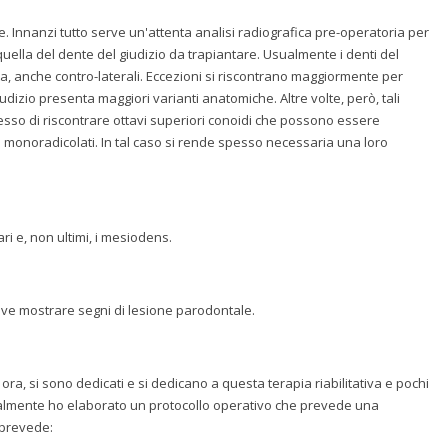
Innanzi tutto serve un'attenta analisi radiografica pre-operatoria per
uella del dente del giudizio da trapiantare. Usualmente i denti del
ta, anche contro-laterali. Eccezioni si riscontrano maggiormente per
giudizio presenta maggiori varianti anatomiche. Altre volte, però, tali
spesso di riscontrare ottavi superiori conoidi che possono essere
 monoradicolati. In tal caso si rende spesso necessaria una loro
i e, non ultimi, i mesiodens.
eve mostrare segni di lesione parodontale.
 ora, si sono dedicati e si dedicano a questa terapia riabilitativa e pochi
rsonalmente ho elaborato un protocollo operativo che prevede una
 prevede: