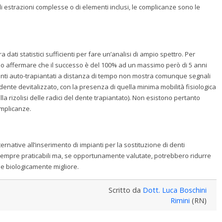
di estrazioni complesse o di elementi inclusi, le complicanze sono le
 dati statistici sufficienti per fare un’analisi di ampio spettro. Per
o affermare che il successo è del 100% ad un massimo però di 5 anni
lementi auto-trapiantati a distanza di tempo non mostra comunque segnali
 dente devitalizzato, con la presenza di quella minima mobilità fisiologica
a rizolisi delle radici del dente trapiantato). Non esistono pertanto
omplicanze.
rnative all’inserimento di impianti per la sostituzione di denti
sempre praticabili ma, se opportunamente valutate, potrebbero ridurre
one biologicamente migliore.
Scritto da
Dott. Luca Boschini
Rimini
(RN)