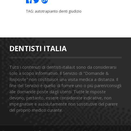
TAG: autotrapianto denti giudizio
DENTISTI ITALIA
Tutti i contenuti di dentisti-italia.it sono da considerarsi
solo a scopo informativo. Il Servizio di "Domande &
Risposte" non costituisce una visita medica a distanza. Il
fine del Servizio è quello di fornire uno o più pareri/consigli
alle domande poste dagli utenti. Tutte le risposte
devono, pertanto, essere considerate indicative, non
impegnative e assolutamente non sostitutive del parere
del proprio medico curante.