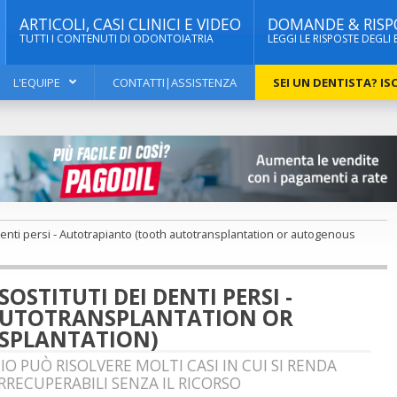
ARTICOLI, CASI CLINICI E VIDEO
DOMANDE & RISP
TUTTI I CONTENUTI DI ODONTOIATRIA
LEGGI LE RISPOSTE DEGLI 
L'EQUIPE
CONTATTI|ASSISTENZA
SEI UN DENTISTA? ISC
i denti persi - Autotrapianto (tooth autotransplantation or autogenous
SOSTITUTI DEI DENTI PERSI -
AUTOTRANSPLANTATION OR
SPLANTATION)
O PUÒ RISOLVERE MOLTI CASI IN CUI SI RENDA
RRECUPERABILI SENZA IL RICORSO