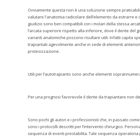
Ovviamente questa non è una soluzione sempre praticabile. 
valutare l'anatomia radicolare dell’elemento da estrarre e q
giudizio sono ben compatibili con i molari della stessa arca
l’arcata superiore rispetto alla inferiore, dove il dente del 
varianti anatomiche possono risultare utili. Infatti capita 
trapiantati agevolmente anche in sede di elementi anteriori
protesizzazione.
Utili per l’autotrapianto sono anche elementi soprannumerar
Per una prognosi favorevole il dente da trapiantare non d
Sono pochi gli autori e i professionisti che, in passato come
sono i protocolli descritti per l’intervento chirurgico. Pe
sequenza di eventi prestabilita. Tale sequenza operatoria