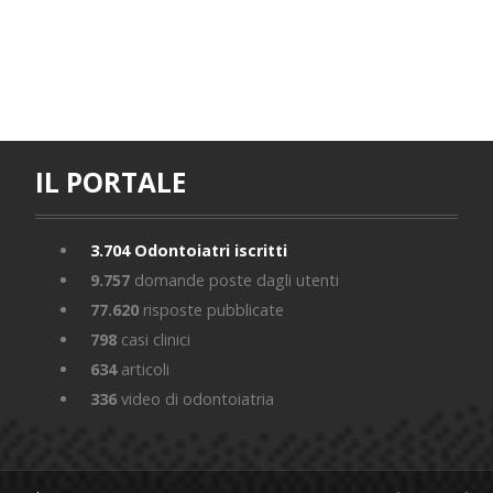
IL PORTALE
3.704
Odontoiatri iscritti
9.757
domande poste dagli utenti
77.620
risposte pubblicate
798
casi clinici
634
articoli
336
video di odontoiatria