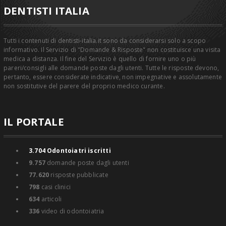
DENTISTI ITALIA
Tutti i contenuti di dentisti-italia.it sono da considerarsi solo a scopo
informativo. Il Servizio di "Domande & Risposte" non costituisce una visita
medica a distanza. Il fine del Servizio è quello di fornire uno o più
pareri/consigli alle domande poste dagli utenti. Tutte le risposte devono,
pertanto, essere considerate indicative, non impegnative e assolutamente
non sostitutive del parere del proprio medico curante.
IL PORTALE
3.704
Odontoiatri iscritti
9.757
domande poste dagli utenti
77.620
risposte pubblicate
798
casi clinici
634
articoli
336
video di odontoiatria