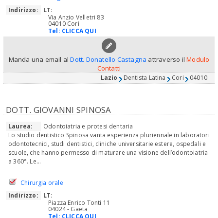
Indirizzo:
LT
:
Via Anzio Velletri 83
04010 Cori
Tel:
CLICCA QUI
Manda una email al
Dott. Donatello Castagna
attraverso il
Modulo
Contatti
Lazio
Dentista Latina
Cori
04010
DOTT. GIOVANNI SPINOSA
Laurea:
Odontoiatria e protesi dentaria
Lo studio dentistico Spinosa vanta esperienza pluriennale in laboratori
odontotecnici, studi dentistici, cliniche universitarie estere, ospedali e
scuole, che hanno permesso di maturare una visione dell’odontoiatria
a 360°. Le...
Chirurgia orale
Indirizzo:
LT
:
Piazza Enrico Tonti 11
04024 - Gaeta
Tel:
CLICCA QUI