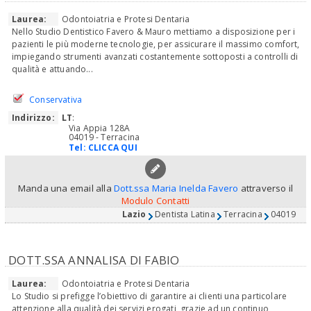
Laurea:
Odontoiatria e Protesi Dentaria
Nello Studio Dentistico Favero & Mauro mettiamo a disposizione per i
pazienti le più moderne tecnologie, per assicurare il massimo comfort,
impiegando strumenti avanzati costantemente sottoposti a controlli di
qualità e attuando...
Conservativa
Indirizzo:
LT
:
Via Appia 128A
04019 - Terracina
Tel:
CLICCA QUI
Manda una email alla
Dott.ssa Maria Inelda Favero
attraverso il
Modulo Contatti
Lazio
Dentista Latina
Terracina
04019
DOTT.SSA ANNALISA DI FABIO
Laurea:
Odontoiatria e Protesi Dentaria
Lo Studio si prefigge l’obiettivo di garantire ai clienti una particolare
attenzione alla qualità dei servizi erogati, grazie ad un continuo