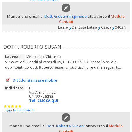
Manda una email al
Dott. Giovanni Spinosa
attraverso il
Modulo
Contatti
Lazio
Dentista Latina
Gaeta
04024
DOTT. ROBERTO SUSANI
Laurea:
Medicina e Chirurgia
Si riceve dal lunediì al venerdì 09,30-12-00 15-19 Presso lo studio
odontoiatrico dott. Roberto Susani si può usufruire delle seguenti...
Ortodonzia fissa e mobile
Indirizzo:
LT
:
Via Armellini 22
04100 - Latina
Tel:
CLICCA QUI
Leggi le recensioni
Manda una email al
Dott. Roberto Susani
attraverso il
Modulo
Contatti