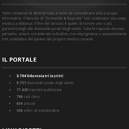
Tutti i contenuti di dentisti-italia.it sono da considerarsi solo a scopo
informativo. Il Servizio di "Domande & Risposte" non costituisce una visita
medica a distanza. Il fine del Servizio è quello di fornire uno o più
pareri/consigli alle domande poste dagli utenti. Tutte le risposte devono,
pertanto, essere considerate indicative, non impegnative e assolutamente
non sostitutive del parere del proprio medico curante.
IL PORTALE
3.704
Odontoiatri iscritti
9.757
domande poste dagli utenti
77.620
risposte pubblicate
798
casi clinici
634
articoli
336
video di odontoiatria