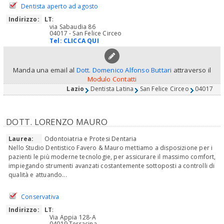
Dentista aperto ad agosto
Indirizzo:
LT
:
via Sabaudia 86
04017 - San Felice Circeo
Tel:
CLICCA QUI
Manda una email al
Dott. Domenico Alfonso Buttari
attraverso il
Modulo Contatti
Lazio
Dentista Latina
San Felice Circeo
04017
DOTT. LORENZO MAURO
Laurea:
Odontoiatria e Protesi Dentaria
Nello Studio Dentistico Favero & Mauro mettiamo a disposizione per i
pazienti le più moderne tecnologie, per assicurare il massimo comfort,
impiegando strumenti avanzati costantemente sottoposti a controlli di
qualità e attuando...
Conservativa
Indirizzo:
LT
:
Via Appia 128-A
04019 Terracina