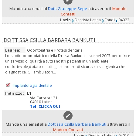
Manda una email al
Dott. Giuseppe Sepe
attraverso il
Modulo
Contatti
Lazio
Dentista Latina
Fondi
04022
DOTT.SSA CSILLA BARBARA BANKUTI
Laurea:
Odontoiatria e Protesi dentaria
Lo studio odontoiatrico della Dr.ssa Bankuti nasce nel 2007 per offrire
un servizio di qualità a tutti i nostri pazienti in un ambiente
confortevole,dotato di tutti gli standard di sicurezza sia igienica che
diagnostica. Gli ambulatori...
Implantologia dentale
Indirizzo:
LT
:
Via Carrara 121
04010 Latina
Tel:
CLICCA QUI
Manda una email alla
Dott.ssa Csilla Barbara Bankuti
attraverso il
Modulo Contatti
Lazio
Dentista Latina
04010