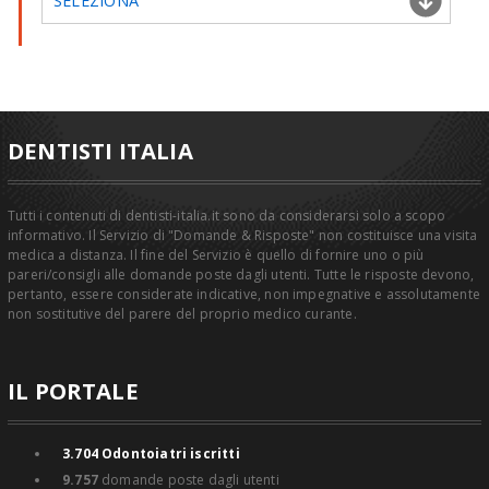
SELEZIONA
DENTISTI ITALIA
Tutti i contenuti di dentisti-italia.it sono da considerarsi solo a scopo
informativo. Il Servizio di "Domande & Risposte" non costituisce una visita
medica a distanza. Il fine del Servizio è quello di fornire uno o più
pareri/consigli alle domande poste dagli utenti. Tutte le risposte devono,
pertanto, essere considerate indicative, non impegnative e assolutamente
non sostitutive del parere del proprio medico curante.
IL PORTALE
3.704
Odontoiatri iscritti
9.757
domande poste dagli utenti