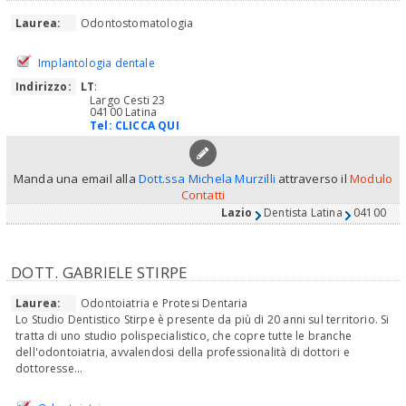
Laurea:
Odontostomatologia
Implantologia dentale
Indirizzo:
LT
:
Largo Cesti 23
04100 Latina
Tel:
CLICCA QUI
Manda una email alla
Dott.ssa Michela Murzilli
attraverso il
Modulo
Contatti
Lazio
Dentista Latina
04100
DOTT. GABRIELE STIRPE
Laurea:
Odontoiatria e Protesi Dentaria
Lo Studio Dentistico Stirpe è presente da più di 20 anni sul territorio. Si
tratta di uno studio polispecialistico, che copre tutte le branche
dell'odontoiatria, avvalendosi della professionalità di dottori e
dottoresse...