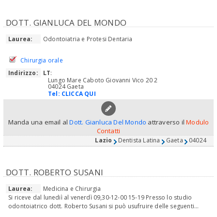
DOTT. GIANLUCA DEL MONDO
Laurea:
Odontoiatria e Protesi Dentaria
Chirurgia orale
Indirizzo:
LT
:
Lungo Mare Caboto Giovanni Vico 20 2
04024 Gaeta
Tel:
CLICCA QUI
Manda una email al
Dott. Gianluca Del Mondo
attraverso il
Modulo
Contatti
Lazio
Dentista Latina
Gaeta
04024
DOTT. ROBERTO SUSANI
Laurea:
Medicina e Chirurgia
Si riceve dal lunediì al venerdì 09,30-12-00 15-19 Presso lo studio
odontoiatrico dott. Roberto Susani si può usufruire delle seguenti...