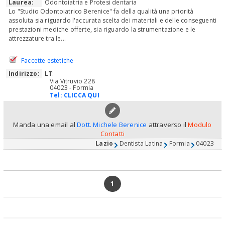
Laurea:
Odontoiatria e Protesi dentaria
Lo "Studio Odontoiatrico Berenice" fa della qualità una priorità
assoluta sia riguardo l'accurata scelta dei materiali e delle conseguenti
prestazioni mediche offerte, sia riguardo la strumentazione e le
attrezzature tra le...
Faccette estetiche
Indirizzo:
LT
:
Via Vitruvio 228
04023 - Formia
Tel:
CLICCA QUI
Manda una email al
Dott. Michele Berenice
attraverso il
Modulo
Contatti
Lazio
Dentista Latina
Formia
04023
1