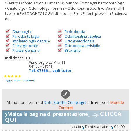
"Centro Odontoiatrico a Latina" Dr. Sandro Compagni Parodontologo
- Gnatologo - Odontologo Forense - Odontoiatra Sportivo Master di II
livello in PARODONTOLOGIA diretto dal Prof. Pilloni, presso la Sapienza
di...
Gnatologia
Pedodonzia
Parodontologia
Odontoiatria estetica
Implantologia dentale
Ortognatodonzia
Chirurgia orale
Ortodonzia invisibile
Protesi dentarie
Bruxismo
Indirizzo:
LT
:
Via Giorgio La Pira 11
04100 - Latina
Tel:
07736... vedi tutto
Leggi le recensioni
Manda una email al
Dott. Sandro Compagni
attraverso il
Modulo
Contatti
CLICCA
Visita la pagina di presentazione
QUI
Lazio
Dentista Latina
04100