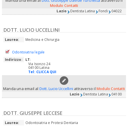
Manda una email al
Dott. Giuseppe Davide Turchetta
attraverso il
Modulo Contatti
Lazio
Dentista Latina
Fondi
04022
DOTT. LUCIO UCCELLINI
Laurea:
Medicina e Chirurgia
Odontoiatria legale
Indirizzo:
LT
:
Via Isonzo 24
04100 Latina
Tel:
CLICCA QUI
Manda una email al
Dott. Lucio Uccellini
attraverso il
Modulo Contatti
Lazio
Dentista Latina
04100
DOTT. GIUSEPPE LECCESE
Laurea:
Odontoiatria e Protesi Dentaria