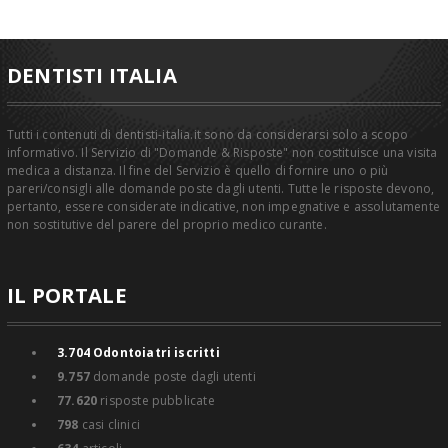
DENTISTI ITALIA
Tutti i contenuti di dentisti-italia.it sono da considerarsi solo a scopo
informativo. Il Servizio di "Domande & Risposte" non costituisce una visita
medica a distanza. Il fine del Servizio è quello di fornire uno o più
pareri/consigli alle domande poste dagli utenti. Tutte le risposte devono,
pertanto, essere considerate indicative, non impegnative e assolutamente
non sostitutive del parere del proprio medico curante.
IL PORTALE
3.704
Odontoiatri iscritti
9.757
domande poste dagli utenti
77.620
risposte pubblicate
798
casi clinici