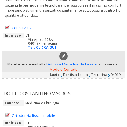
Nello Studio Dentistico Favero & Mauro mettiamo a disposizione per i
pazienti le più moderne tecnologie, per assicurare il massimo comfort,
impiegando strumenti avanzati costantemente sottoposti a controlli di
qualità e attuando...
Conservativa
Indirizzo:
LT
:
Via Appia 128A
04019 - Terracina
Tel:
CLICCA QUI
Manda una email alla
Dott.ssa Maria Inelda Favero
attraverso il
Modulo Contatti
Lazio
Dentista Latina
Terracina
04019
DOTT. COSTANTINO VACROS
Laurea:
Medicina e Chirurgia
Ortodonzia fissa e mobile
Indirizzo:
LT
: