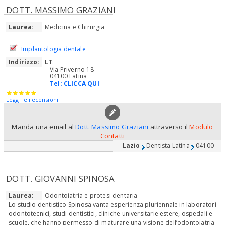
DOTT. MASSIMO GRAZIANI
Laurea:
Medicina e Chirurgia
Implantologia dentale
Indirizzo:
LT
:
Via Priverno 18
04100 Latina
Tel:
CLICCA QUI
Leggi le recensioni
Manda una email al
Dott. Massimo Graziani
attraverso il
Modulo
Contatti
Lazio
Dentista Latina
04100
DOTT. GIOVANNI SPINOSA
Laurea:
Odontoiatria e protesi dentaria
Lo studio dentistico Spinosa vanta esperienza pluriennale in laboratori
odontotecnici, studi dentistici, cliniche universitarie estere, ospedali e
scuole, che hanno permesso di maturare una visione dell’odontoiatria