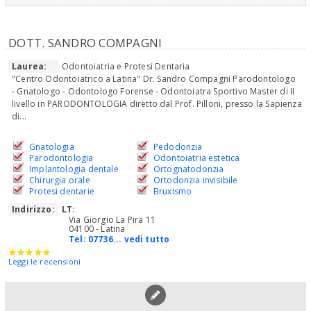
DOTT. SANDRO COMPAGNI
Laurea:
Odontoiatria e Protesi Dentaria
"Centro Odontoiatrico a Latina" Dr. Sandro Compagni Parodontologo
- Gnatologo - Odontologo Forense - Odontoiatra Sportivo Master di II
livello in PARODONTOLOGIA diretto dal Prof. Pilloni, presso la Sapienza
di...
Gnatologia
Pedodonzia
Parodontologia
Odontoiatria estetica
Implantologia dentale
Ortognatodonzia
Chirurgia orale
Ortodonzia invisibile
Protesi dentarie
Bruxismo
Indirizzo:
LT
:
Via Giorgio La Pira 11
04100 - Latina
Tel:
07736... vedi tutto
Leggi le recensioni