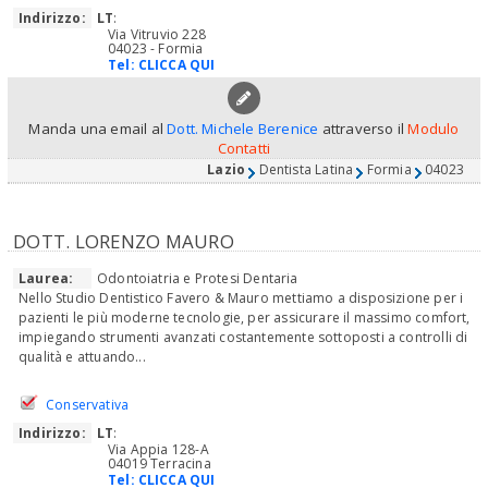
Indirizzo:
LT
:
Via Vitruvio 228
04023 - Formia
Tel:
CLICCA QUI
Manda una email al
Dott. Michele Berenice
attraverso il
Modulo
Contatti
Lazio
Dentista Latina
Formia
04023
DOTT. LORENZO MAURO
Laurea:
Odontoiatria e Protesi Dentaria
Nello Studio Dentistico Favero & Mauro mettiamo a disposizione per i
pazienti le più moderne tecnologie, per assicurare il massimo comfort,
impiegando strumenti avanzati costantemente sottoposti a controlli di
qualità e attuando...
Conservativa
Indirizzo:
LT
:
Via Appia 128-A
04019 Terracina
Tel:
CLICCA QUI