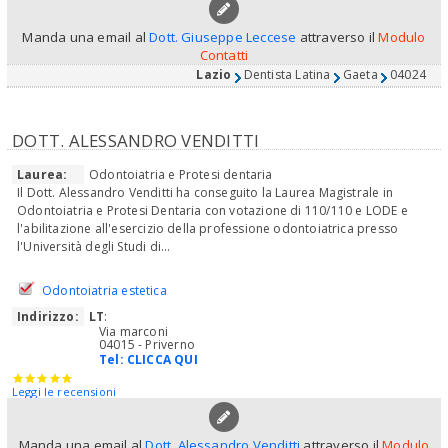
Manda una email al
Dott. Giuseppe Leccese
attraverso il
Modulo
Contatti
Lazio
Dentista Latina
Gaeta
04024
DOTT. ALESSANDRO VENDITTI
Laurea:
Odontoiatria e Protesi dentaria
Il Dott. Alessandro Venditti ha conseguito la Laurea Magistrale in
Odontoiatria e Protesi Dentaria con votazione di 110/110 e LODE e
l'abilitazione all'esercizio della professione odontoiatrica presso
l'Università degli Studi di...
Odontoiatria estetica
Indirizzo:
LT
:
Via marconi
04015 - Priverno
Tel:
CLICCA QUI
Leggi le recensioni
Manda una email al
Dott. Alessandro Venditti
attraverso il
Modulo