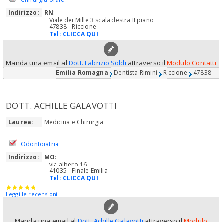
Indirizzo:
RN
:
Viale dei Mille 3 scala destra II piano
47838 - Riccione
Tel:
CLICCA QUI
Manda una email al
Dott. Fabrizio Soldi
attraverso il
Modulo Contatti
Emilia Romagna
Dentista Rimini
Riccione
47838
DOTT. ACHILLE GALAVOTTI
Laurea:
Medicina e Chirurgia
Odontoiatria
Indirizzo:
MO
:
via albero 16
41035 - Finale Emilia
Tel:
CLICCA QUI
Leggi le recensioni
Manda una email al
Dott. Achille Galavotti
attraverso il
Modulo