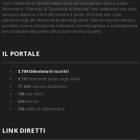
Tutti i contenuti di dentisti-italia.it sono da considerarsi solo a scopo
informativo. Il Servizio di "Domande & Risposte" non costituisce una visita
medica a distanza. Il fine del Servizio è quello di fornire uno o più
pareri/consigli alle domande poste dagli utenti. Tutte le risposte devono,
pertanto, essere considerate indicative, non impegnative e assolutamente
non sostitutive del parere del proprio medico curante.
IL PORTALE
3.704
Odontoiatri iscritti
9.757
domande poste dagli utenti
77.620
risposte pubblicate
798
casi clinici
634
articoli
336
video di odontoiatria
LINK DIRETTI