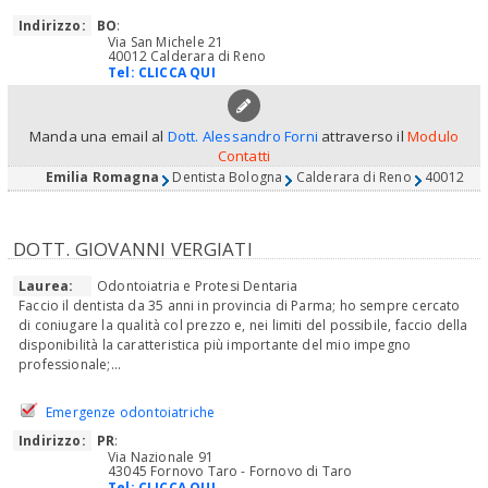
Indirizzo:
BO
:
Via San Michele 21
40012 Calderara di Reno
Tel:
CLICCA QUI
Manda una email al
Dott. Alessandro Forni
attraverso il
Modulo
Contatti
Emilia Romagna
Dentista Bologna
Calderara di Reno
40012
DOTT. GIOVANNI VERGIATI
Laurea:
Odontoiatria e Protesi Dentaria
Faccio il dentista da 35 anni in provincia di Parma; ho sempre cercato
di coniugare la qualità col prezzo e, nei limiti del possibile, faccio della
disponibilità la caratteristica più importante del mio impegno
professionale;...
Emergenze odontoiatriche
Indirizzo:
PR
:
Via Nazionale 91
43045 Fornovo Taro - Fornovo di Taro
Tel:
CLICCA QUI