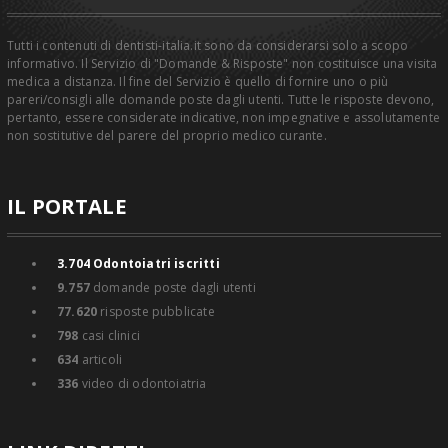
Tutti i contenuti di dentisti-italia.it sono da considerarsi solo a scopo
informativo. Il Servizio di "Domande & Risposte" non costituisce una visita
medica a distanza. Il fine del Servizio è quello di fornire uno o più
pareri/consigli alle domande poste dagli utenti. Tutte le risposte devono,
pertanto, essere considerate indicative, non impegnative e assolutamente
non sostitutive del parere del proprio medico curante.
IL PORTALE
3.704
Odontoiatri iscritti
9.757
domande poste dagli utenti
77.620
risposte pubblicate
798
casi clinici
634
articoli
336
video di odontoiatria