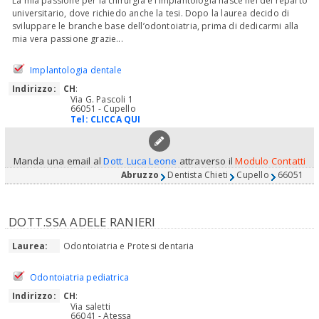
La mia passione per la chirurgia e l’implantologia nasce nel del reparto
universitario, dove richiedo anche la tesi. Dopo la laurea decido di
sviluppare le branche base dell’odontoiatria, prima di dedicarmi alla
mia vera passione grazie...
Implantologia dentale
Indirizzo:
CH
:
Via G. Pascoli 1
66051 - Cupello
Tel:
CLICCA QUI
Manda una email al
Dott. Luca Leone
attraverso il
Modulo Contatti
Abruzzo
Dentista Chieti
Cupello
66051
DOTT.SSA ADELE RANIERI
Laurea:
Odontoiatria e Protesi dentaria
Odontoiatria pediatrica
Indirizzo:
CH
:
Via saletti
66041 - Atessa