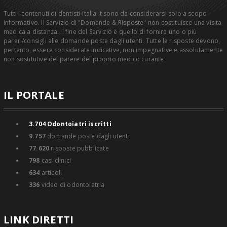
Tutti i contenuti di dentisti-italia.it sono da considerarsi solo a scopo
informativo. Il Servizio di "Domande & Risposte" non costituisce una visita
medica a distanza. Il fine del Servizio è quello di fornire uno o più
pareri/consigli alle domande poste dagli utenti. Tutte le risposte devono,
pertanto, essere considerate indicative, non impegnative e assolutamente
non sostitutive del parere del proprio medico curante.
IL PORTALE
3.704
Odontoiatri iscritti
9.757
domande poste dagli utenti
77.620
risposte pubblicate
798
casi clinici
634
articoli
336
video di odontoiatria
LINK DIRETTI