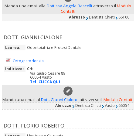
Manda una email alla
Dott.ssa Angela Bascelli
attraverso il
Modulo
Contatti
Abruzzo
Dentista Chieti
66100
DOTT. GIANNI CIALONE
Laurea:
Odontoiatria e Protesi Dentale
Ortognatodonzia
Indirizzo:
CH
:
Via Giulio Cesare 89
66054 Vasto
Tel:
CLICCA QUI
Manda una email al
Dott. Gianni Cialone
attraverso il
Modulo Contatti
Abruzzo
Dentista Chieti
Vasto
66054
DOTT. FLORIO ROBERTO
Laurea:
Medicina e Chirurgia