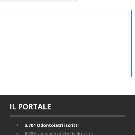
IL PORTALE
3.704
Odontoiatri iscritti
9.757
domande poste dagli utenti