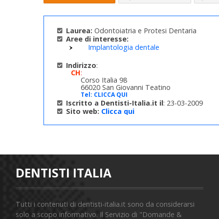
Laurea:
Odontoiatria e Protesi Dentaria
Aree di interesse:
Implantologia dentale
Indirizzo
:
CH
:
Corso Italia 98
66020 San Giovanni Teatino
Tel:
CLICCA QUI
Iscritto a Dentisti-Italia.it il
: 23-03-2009
Sito web:
Clicca qui
DENTISTI ITALIA
Tutti i contenuti di dentisti-italia.it sono da considerarsi
solo a scopo informativo. Il Servizio di "Domande &