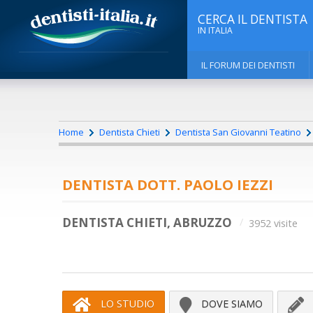
CERCA IL DENTISTA
IN ITALIA
IL FORUM DEI DENTISTI
Home
Dentista Chieti
Dentista San Giovanni Teatino
DENTISTA DOTT. PAOLO IEZZI
DENTISTA CHIETI, ABRUZZO
3952 visite
LO STUDIO
DOVE SIAMO