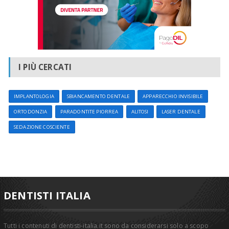
I PIÙ CERCATI
IMPLANTOLOGIA
SBIANCAMENTO DENTALE
APPARECCHIO INVISIBILE
ORTODONZIA
PARADONTITE PIORREA
ALITOSI
LASER DENTALE
SEDAZIONE COSCIENTE
DENTISTI ITALIA
Tutti i contenuti di dentisti-italia.it sono da considerarsi solo a scopo