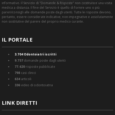
informativo. Il Servizio di "Domande & Risposte" non costituisce una visita
medica a distanza. Il fine del Servizio è quello di fornire uno o più
pareri/consigli alle domande poste dagli utenti. Tutte le risposte devono,
pertanto, essere considerate indicative, non impegnative e assolutamente
non sostitutive del parere del proprio medico curante.
IL PORTALE
3.704
Odontoiatri iscritti
9.757
domande poste dagli utenti
77.620
risposte pubblicate
798
casi clinici
634
articoli
336
video di odontoiatria
LINK DIRETTI