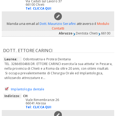
Via Caduti sul Lavoro 37
66100 Chieti
Tel:
CLICCA QUI
Manda una email al
Dott. Maurizio Serafini
attraverso il
Modulo
Contatti
Abruzzo
Dentista Chieti
66100
DOTT. ETTORE CARINCI
Laurea:
Odontoiatria e Protesi Dentaria
TEL. 3286650488 DR. ETTORE CARINCI esercita la sua attivita' in Pescara,
nella provincia di Chieti e a Roma da oltre 20 anni, con ottimi risultati.
Si occupa prevalentemente di Chirurgia Orale ed Implantologica,
utilizzando attrezzature e...
Implantologia dentale
Indirizzo:
CH
:
Viale Rimembranze 26
66041 Atessa
Tel:
CLICCA QUI