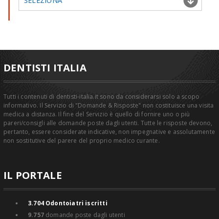
SELEZIONA
DENTISTI ITALIA
Tutti i contenuti di dentisti-italia.it sono da considerarsi solo a scopo
informativo. Il Servizio di "Domande & Risposte" non costituisce una visita
medica a distanza. Il fine del Servizio è quello di fornire uno o più
pareri/consigli alle domande poste dagli utenti. Tutte le risposte devono,
pertanto, essere considerate indicative, non impegnative e assolutamente
non sostitutive del parere del proprio medico curante.
IL PORTALE
3.704
Odontoiatri iscritti
9.757
domande poste dagli utenti