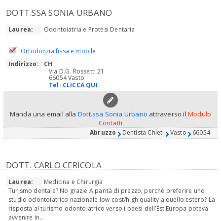
DOTT.SSA SONIA URBANO
Laurea:
Odontoiatria e Protesi Dentaria
Ortodonzia fissa e mobile
Indirizzo:
CH
:
Via D.G. Rossetti 21
66054 Vasto
Tel:
CLICCA QUI
Manda una email alla
Dott.ssa Sonia Urbano
attraverso il
Modulo
Contatti
Abruzzo
Dentista Chieti
Vasto
66054
DOTT. CARLO CERICOLA
Laurea:
Medicina e Chirurgia
Turismo dentale? No grazie A parità di prezzo, perché preferire uno
studio odontoiatrico nazionale low-cost/high quality a quello estero? La
risposta al turismo odontoiatrico verso i paesi dell’Est Europa poteva
avvenire in...