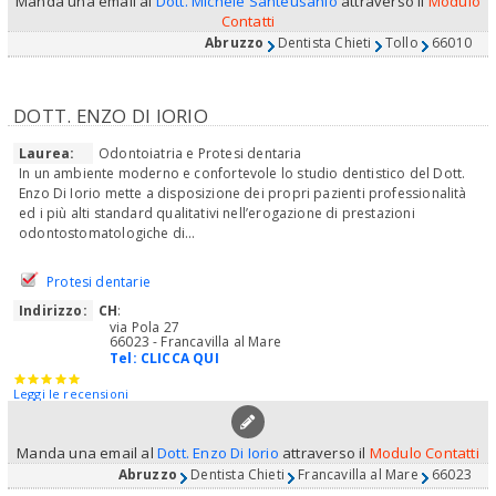
Manda una email al
Dott. Michele Santeusanio
attraverso il
Modulo
Contatti
Abruzzo
Dentista Chieti
Tollo
66010
DOTT. ENZO DI IORIO
Laurea:
Odontoiatria e Protesi dentaria
In un ambiente moderno e confortevole lo studio dentistico del Dott.
Enzo Di Iorio mette a disposizione dei propri pazienti professionalità
ed i più alti standard qualitativi nell’erogazione di prestazioni
odontostomatologiche di...
Protesi dentarie
Indirizzo:
CH
:
via Pola 27
66023 - Francavilla al Mare
Tel:
CLICCA QUI
Leggi le recensioni
Manda una email al
Dott. Enzo Di Iorio
attraverso il
Modulo Contatti
Abruzzo
Dentista Chieti
Francavilla al Mare
66023