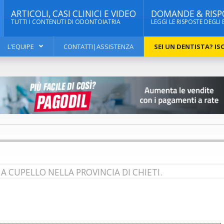
ARTICOLI, CASI CLINICI E VIDEO
DOMANDE & RISP
TUTTI I CONTENUTI DI ODONTOIATRIA
LEGGI LE RISPOSTE DEGLI 
L'EQUIPE
CONTATTI|ASSISTENZA
SEI UN DENTISTA? ISC
A CUPELLO NELLA PROVINCIA DI CHIETI.