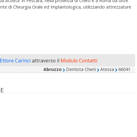
ttivita' in Pescara, nella provincia di Chieti e a Roma da oltre
ente di Chirurgia Orale ed Implantologica, utilizzando attrezzature
 Ettore Carinci
attraverso il
Modulo Contatti
Abruzzo
Dentista Chieti
Atessa
66041
SE