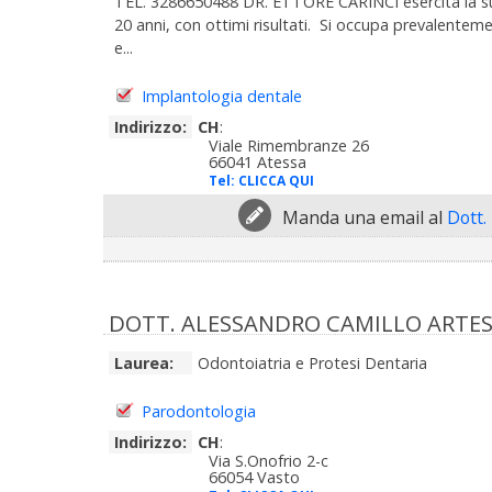
TEL. 3286650488 DR. ETTORE CARINCI esercita la sua a
20 anni, con ottimi risultati. Si occupa prevalentem
e...
Implantologia dentale
Indirizzo:
CH
:
Viale Rimembranze 26
66041 Atessa
Tel:
CLICCA QUI
Manda una email al
Dott.
DOTT. ALESSANDRO CAMILLO ARTE
Laurea:
Odontoiatria e Protesi Dentaria
Parodontologia
Indirizzo:
CH
:
Via S.Onofrio 2-c
66054 Vasto