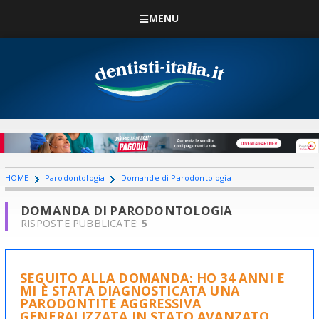
MENU
HOME
Parodontologia
Domande di Parodontologia
DOMANDA DI PARODONTOLOGIA
RISPOSTE PUBBLICATE:
5
SEGUITO ALLA DOMANDA: HO 34 ANNI E
MI È STATA DIAGNOSTICATA UNA
PARODONTITE AGGRESSIVA
GENERALIZZATA IN STATO AVANZATO