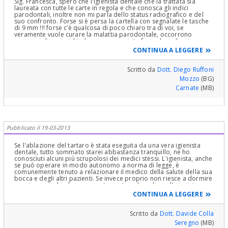
Sig. Francesca, spero che l'igienista dentale che la trattata sia
differire la decisione sul da farsi, per il suo bene! Sia Serena e
laureata con tutte le carte in regola e che conosca gli indici
meno ansiosa! Lui non ha nessun interesse a rinviare! Quindi stia
parodontali, inoltre non mi parla dello status radiografico e del
tranquilla ed abbia più fiducia e Stima in Lui e Gli parli! Si tolga tutti
suo confronto. Forse si è persa la cartella con segnalate le tasche
i dubbi presentandoli a lui! Vedrà che poi starà rilassata e
di 9 mm !!! forse c’è qualcosa di poco chiaro tra di voi, se
serena!Non c'è nessun motivo perchè debba sentire un secondo
veramente vuole curare la malattia parodontale, occorrono
parere di un secondo Dottore e "che diamine" dia Fiducia a chi la
approcci diversi, richieda una nuova visita facendosi rilasciare
sta curando bene e con coscienza Professionale. Non si crei in
della documentazione e poi ne riparliamo.ruffonidiego@virgilio.it
CONTINUA A LEGGERE
testa degli "schemi" che se non venissero seguiti la renderebbero
solo "sfiduciosa" nel suo Dentista! Ma che razza di Stima ha mai in
Lui? Sia più corretta verso di Lui e verso se stessa! PARLI CON LUI
Scritto da
Dott. Diego Ruffoni
DI TUTTO QUESTO!Cordialmente Gustavo Petti, Parodontologia,
Implantologia, Gnatologia e Riabilitazione Orale Completa in Casi
Mozzo
(BG)
Clinici Complessi ed Ortodonzia e Pedodonzia la figlia Claudia
Carnate
(MB)
Petti, in Cagliari.
Pubblicato il 19-03-2013
Se l'ablazione del tartaro è stata eseguita da una vera igienista
dentale, tutto sommato starei abbastanza tranquillo, ne ho
conosciuti alcuni più scrupolosi dei medici stessi. L'igienista, anche
se può operare in modo autonomo a norma di legge, è
comunemente tenuto a relazionare il medico della salute della sua
bocca e degli altri pazienti. Se invece proprio non riesce a dormire
sonni sereni, chieda un appuntamento col medico e l'igienista
insieme. Invece se l'igienista era la signorina non può avere le
CONTINUA A LEGGERE
garanzie che ho riportato qui sopra. Cordiali saluti.
Scritto da
Dott. Davide Colla
Seregno
(MB)