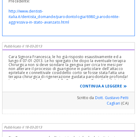
Precedente:
http://www.dentisti-
italia.it/dentista_domande/parodontologia/6980_parodontite-
aggressiva-in-stato-avanzato.html
Pubblicato il 18-03-2013
Cara Signora Francesca, le ho già risposto esaustivamente ed a
lungo il 07-01-2013. Le ho spiegato che dopo la eventuale terapia
Chirurgica non si deve sondare la gengiva per circa tre mesi per
non alterare il processo di guarigione in particolare dell'attacco
epiteliale e connettivale cosiddetto corto se fosse stata fatta una
terapia chirurgica di rigenerazione guidata parodontale profonda!
Le ho spiegato la funzione della Preparazione Parodontale Iniziale
e del Curettage e Scaling e Root Planing! Le ho spiegatto che Le
CONTINUA A LEGGERE
tasche di 4-5 mm non sono gravi, anzi, in genere possono
chiudersi solo col Curettage e Scaling e Root planing! Quelle di 6
mm sono un po' più serie perchè hanno raggiunto l'osso e
Scritto da
Dott. Gustavo Petti
corrispondono a difetti dello stesso in genere di piccola entità che
Cagliari
(CA)
richiede una semplice chirurgia ossea conservativa e resettiva!
Quelle superiori a 7 mm sono serie e richiedono una chirurgia
ossea ricostruttiva o rigenerativa profonda! Se il suo Dentista ha
ritenuto opportuno rivalutare la situazione parodontale a distanza
di più mesi, vuol dire che è giusto fare così. Solo Lui può decidere
su questo. Perchè non ne parla con lui e si fa spiegare tutto. Io
Pubblicato il 18-03-2013
sinceramente non mi allarmerei fossi in Lei. Le misure delle sue
tasche non sono gravi ed evidentemente ha risposto così bene al
primo Curettage e Scaling che il suo Dentista ritiene opportuno