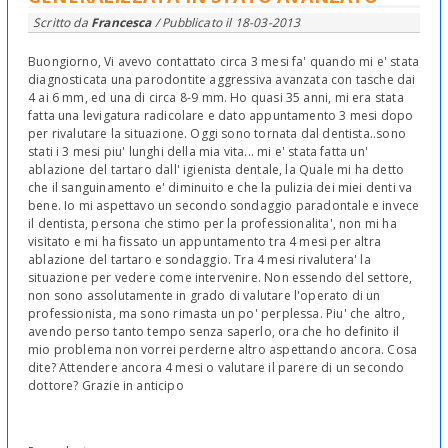
Scritto da
Francesca
/ Pubblicato il
18-03-2013
Buongiorno, Vi avevo contattato circa 3 mesi fa' quando mi e' stata
diagnosticata una parodontite aggressiva avanzata con tasche dai
4 ai 6 mm, ed una di circa 8-9 mm. Ho quasi 35 anni, mi era stata
fatta una levigatura radicolare e dato appuntamento 3 mesi dopo
per rivalutare la situazione. Oggi sono tornata dal dentista..sono
stati i 3 mesi piu' lunghi della mia vita... mi e' stata fatta un'
ablazione del tartaro dall' igienista dentale, la Quale mi ha detto
che il sanguinamento e' diminuito e che la pulizia dei miei denti va
bene. Io mi aspettavo un secondo sondaggio paradontale e invece
il dentista, persona che stimo per la professionalita', non mi ha
visitato e mi ha fissato un appuntamento tra 4 mesi per altra
ablazione del tartaro e sondaggio. Tra 4 mesi rivalutera' la
situazione per vedere come intervenire. Non essendo del settore,
non sono assolutamente in grado di valutare l'operato di un
professionista, ma sono rimasta un po' perplessa. Piu' che altro,
avendo perso tanto tempo senza saperlo, ora che ho definito il
mio problema non vorrei perderne altro aspettando ancora. Cosa
dite? Attendere ancora 4 mesi o valutare il parere di un secondo
dottore? Grazie in anticipo