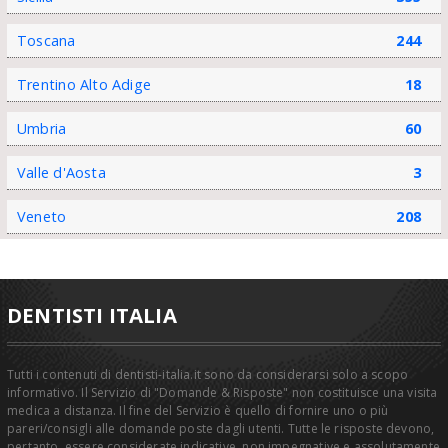
Toscana
244
Trentino Alto Adige
18
Umbria
60
Valle d'Aosta
3
Veneto
208
DENTISTI ITALIA
Tutti i contenuti di dentisti-italia.it sono da considerarsi solo a scopo
informativo. Il Servizio di "Domande & Risposte" non costituisce una visita
medica a distanza. Il fine del Servizio è quello di fornire uno o più
pareri/consigli alle domande poste dagli utenti. Tutte le risposte devono,
pertanto, essere considerate indicative, non impegnative e assolutamente