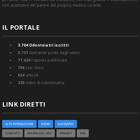
non sostitutive del parere del proprio medico curante.
IL PORTALE
3.704
Odontoiatri iscritti
9.757
domande poste dagli utenti
77.620
risposte pubblicate
798
casi clinici
634
articoli
336
video di odontoiatria
LINK DIRETTI
ALTA FORMAZIONE
NEWS
GLOSSARIO
CONTATTI
MAPPA DEL SITO
PRIVACY
FAQ