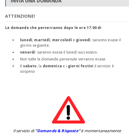
INVIA UNA DOMANDA
ATTENZIONE!
Le domande che perverranno dopo le ore 17:00 di
:
lunedì
,
martedì
,
mercoledì
e
giovedì
: saranno evase il
giorno seguente;
venerdì
: saranno evase il lunedì successivo.
Non tutte le domande pervenute verranno evase.
Il
sabato
, la
domenica
e i
giorni festivi
il servizio è
sospeso
Il servizio di
''
Domande & Risposte
''
è momentaneamente