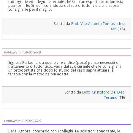
radiografie ed adeguate terapie che solo un esperto ortodonzista
può fornirle. Si rechi con fiducia dal suo ortodonzista che saprà
consigliarle per il meglio.
Scritto da
Prof. Vito Antonio Tomasicchio
Bari
(BA)
Pubblicato il 29-05-2009
Signora Raffaella, da quello che ci dice (poco) penso necessiti di
trattamento ortodontico...vada dal suo curante che le consiglierà
un ortodontista che dopo lo studio del caso saprà attuare la
terapia con la metodica più adatta.
Scritto da
Dott. Cristoforo Del Deo
Teramo
(TE)
Pubblicato il 29-05-2009
Cara Signora, concordo con i colleghi. Le soluzioni sono tante, le