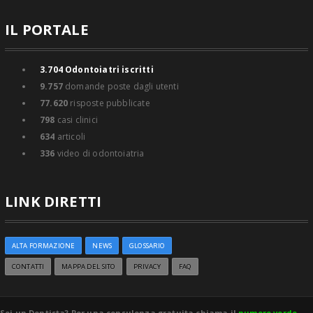
IL PORTALE
3.704
Odontoiatri iscritti
9.757
domande poste dagli utenti
77.620
risposte pubblicate
798
casi clinici
634
articoli
336
video di odontoiatria
LINK DIRETTI
ALTA FORMAZIONE
NEWS
GLOSSARIO
CONTATTI
MAPPA DEL SITO
PRIVACY
FAQ
Sei un Dentista? Per una consulenza gratuita chiama il
numero verde