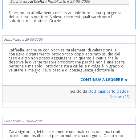
Scritto da
raffaella
/ Pubblicato il
29-05-2009
Salve, ho un affollamento nell'arcata inferiore e una sporgenza
dell'incisivo superiore. Volevo chiedervi quali sarebbero le
soluzioni da adottare. Grazie
Pubblicato il 29-05-2009
Raffaella, anche se con pochissimi elementi di valutazione le
consiglio il trattamento ortodontico dopo accurato studio del
caso e altro non posso aggiungere...in quanto è inutile che le
descriva le diverse terapie ortodontiche perchè non è una scelta
personale ma solo l'ortodonzista a cui lei si rivolge è in grado di
valutare al meglio il suo caso e di conseguenza adottare la
metodica più idonea. Se dopo aver consultato l'ortodonzista
desidera delucidazioni su alcuni aspetti delle terapia consigliata ci
CONTINUA A LEGGERE
ricontatti. Buon week end
Scritto da
Dott. Giancarlo Dettori
Sassari
(SS)
Pubblicato il 29-05-2009
Cara signorina, lei ha certamente una malocclusione, ma i dati
forniti sono insufficienti per formulare una diagnosi. Occorrono