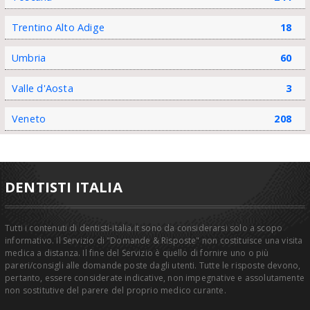
Trentino Alto Adige
18
Umbria
60
Valle d'Aosta
3
Veneto
208
DENTISTI ITALIA
Tutti i contenuti di dentisti-italia.it sono da considerarsi solo a scopo
informativo. Il Servizio di "Domande & Risposte" non costituisce una visita
medica a distanza. Il fine del Servizio è quello di fornire uno o più
pareri/consigli alle domande poste dagli utenti. Tutte le risposte devono,
pertanto, essere considerate indicative, non impegnative e assolutamente
non sostitutive del parere del proprio medico curante.