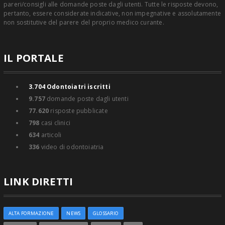
pareri/consigli alle domande poste dagli utenti. Tutte le risposte devono,
pertanto, essere considerate indicative, non impegnative e assolutamente
non sostitutive del parere del proprio medico curante.
IL PORTALE
3.704
Odontoiatri iscritti
9.757
domande poste dagli utenti
77.620
risposte pubblicate
798
casi clinici
634
articoli
336
video di odontoiatria
LINK DIRETTI
ALTA FORMAZIONE
NEWS
GLOSSARIO