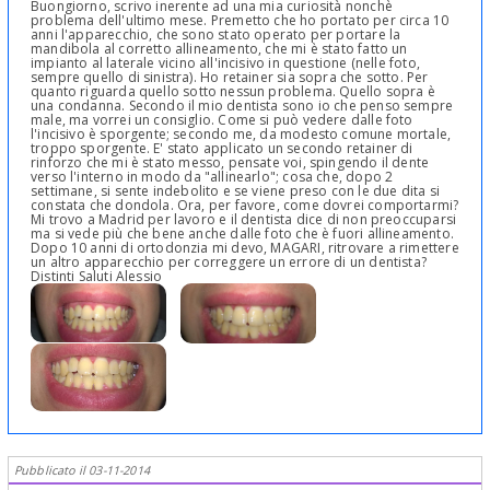
Buongiorno, scrivo inerente ad una mia curiosità nonchè
problema dell'ultimo mese. Premetto che ho portato per circa 10
anni l'apparecchio, che sono stato operato per portare la
mandibola al corretto allineamento, che mi è stato fatto un
impianto al laterale vicino all'incisivo in questione (nelle foto,
sempre quello di sinistra). Ho retainer sia sopra che sotto. Per
quanto riguarda quello sotto nessun problema. Quello sopra è
una condanna. Secondo il mio dentista sono io che penso sempre
male, ma vorrei un consiglio. Come si può vedere dalle foto
l'incisivo è sporgente; secondo me, da modesto comune mortale,
troppo sporgente. E' stato applicato un secondo retainer di
rinforzo che mi è stato messo, pensate voi, spingendo il dente
verso l'interno in modo da "allinearlo"; cosa che, dopo 2
settimane, si sente indebolito e se viene preso con le due dita si
constata che dondola. Ora, per favore, come dovrei comportarmi?
Mi trovo a Madrid per lavoro e il dentista dice di non preoccuparsi
ma si vede più che bene anche dalle foto che è fuori allineamento.
Dopo 10 anni di ortodonzia mi devo, MAGARI, ritrovare a rimettere
un altro apparecchio per correggere un errore di un dentista?
Distinti Saluti Alessio
Pubblicato il 03-11-2014