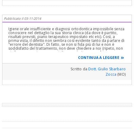
Pubblicato il 03-11-2014
Igiene orale insufficiente e diagnosi ortodontica impossibile senza
conoscere nel dettaglio la sua storia clinica (da dove è partito,
risultati previsti, piano terapeutico impostato etc etc). Così, a
prima vista, il difetto non sembra così evidente tanto da parlare di
"errore del dentista". Di fatto, se non si fida più di lui e non è
soddisfatto del trattamento, non deve chiedere a noi (ripeto, non
si rilevano errori macroscopici), ma a sè stesso: cambiare o no
dentista? Il difetto è così grave da richiedere un ulteriore
CONTINUA A LEGGERE
ortodonzia? Dato che parliamo solo di un lieve inestetismo...
Scritto da
Dott. Giulio Sbarbaro
Zocca
(MO)