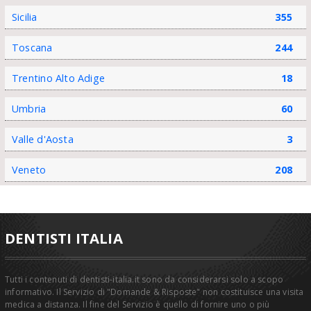
Sicilia
355
Toscana
244
Trentino Alto Adige
18
Umbria
60
Valle d'Aosta
3
Veneto
208
DENTISTI ITALIA
Tutti i contenuti di dentisti-italia.it sono da considerarsi solo a scopo
informativo. Il Servizio di "Domande & Risposte" non costituisce una visita
medica a distanza. Il fine del Servizio è quello di fornire uno o più