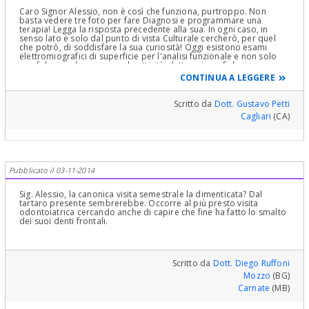
Caro Signor Alessio, non è così che funziona, purtroppo. Non
basta vedere tre foto per fare Diagnosi e programmare una
terapia! Legga la risposta precedente alla sua. In ogni caso, in
senso lato e solo dal punto di vista Culturale cercherò, per quel
che potrò, di soddisfare la sua curiosità! Oggi esistono esami
elettromiografici di superficie per l'analisi funzionale e non solo
morfologica che misurano le attività elettromiografiche in
occlusione centrica con contrazione di gruppi muscolari specifici
CONTINUA A LEGGERE
in particolari e diverse situazioni contrattili e registrando degli
indici ben precisi. Ora esistono anche teleradiografie particolari
che permettono di sovrapporre lo scheletro e il profilo
Scritto da
Dott. Gustavo Petti
fotografico per meglio fare queste valutazioni (stereofotografia
Cagliari
(CA)
che sincronizza il viso del paziente con il volume osseo, quindi,
volumetrica). In particolare è necessario un Ceck Up Ortodontico
completo ed un esame Cefalometrico che misura delle semirette
che individuano dei piani e degli angoli in base a cui si fa una
diagnosi e si prospetta una terapia ortodontica e che è compreso
in più visite, rilievi di dati e soprattutto uno studio a "tavolino" dei
Pubblicato il 03-11-2014
problemi da correggere. Vede, siamo entrati in concetti complessi!
Poi Modelli di Studio Ortodontici, Fotografie del profilo e di Fronte
in rapporto 1:1 e ovviamente una Visita Clinica Gnatologica a
Sig. Alessio, la canonica visita semestrale la dimenticata? Dal
completamento di quella Ortodontica già descritta! fare una
tartaro presente sembrerebbe. Occorre al più presto visita
Diagnosi e programmare una Terapia, bisognerebbe vederla
odontoiatrica cercando anche di capire che fine ha fatto lo smalto
Clinicamente, questo lunghissimo discorso che spero non l’abbia
dei suoi denti frontali.
tediato, è per spiegarle e farle capire che le patologie
dell’apparato stomatognatico (La bocca nel suo intero) sono
complesse e richiedono Cultura, Intelligenza e Capacità Clinica
oltre che Terapeutica!bisogna valutare il "discorso miofunzionale
e di postura della lingua" e sappia che le valutazioni da fare sono
Scritto da
Dott. Diego Ruffoni
molto più complesse di quanto creda. Cari saluti, domandandomi
Mozzo
(BG)
e domandando a Lei il perché di questa grande inaccettabile
Carnate
(MB)
mancanza di Fiducia e Stima in Lui! Cari saluti