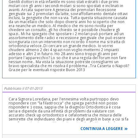
Gentili dottori in età infantile mi sono stati estratti i due primi
molari con gli anni i secondi molari si sono spostati e inclinati in
avanti. Arcata superiore Agenesia dei premolari Recessione
gengivale sui 2 premolari da latte, sovraffollamento dentale ottavi
inclusi, la gengivite che non va via. Tutta questa situazione causata
da un macellaio che solo dopo diversi anni ho scoperto che non
era neanche un medico. Al medico che mi sono rivolta per
chiedere un consulto, gli ho chiesto se è possibile chiudere gli
spazi.. Mi ha spiegato che spostare i 2 molari può portare ad un
assorbimento delle radici e recessione gengivale che può essere
scongiurata con un intervento non ricordo il nome ma si tratta di
ortodonzia veloce..Di cercare un grande medico. Io vorrei
chiudere almeno 2 dei 4 spazi non voglio mettermi 2 impianti
adesso e altri 2 in futuro. Ho 28 anni sono troppi gli anni per
portare l'apparecchio? Lo so che è una regola del forum non fare
nessun nome.. Ma vista la situazione potreste consigliarmi un
bravo specialista che mi risolva il problema ..Tra Caserta o Napoli?
Grazie per le eventuali risposte Buon 2013
Pubblicato il 07-01-2013
Cara Signora Loredana, per l'ennesima volta purtroppo devo
rispondere con "la filastrocca" che spiega perchè non posso
rispondere :) ossia, sappia che la diagnosi Ortodontica è cosa
seria e dipende da una infinità di problemi da valutare con
accurato check up ortodontico e cefalometria che misura delle
semirette che individuano dei piani e degli angoli in base a cui si fa
una diagnosi e si prospetta una terapia ortodontica e che è
compreso in più visite, rilievi di dati e soprattutto uno studio a
CONTINUA A LEGGERE
"tavolino" dei problemi da correggere; è come una progettazione
matematica di una espressione, di un problema che la cui