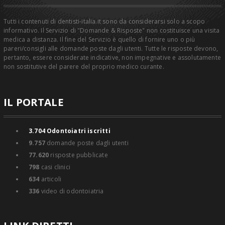
Tutti i contenuti di dentisti-italia.it sono da considerarsi solo a scopo
informativo. Il Servizio di "Domande & Risposte" non costituisce una visita
medica a distanza. Il fine del Servizio è quello di fornire uno o più
pareri/consigli alle domande poste dagli utenti. Tutte le risposte devono,
pertanto, essere considerate indicative, non impegnative e assolutamente
non sostitutive del parere del proprio medico curante.
IL PORTALE
3.704
Odontoiatri iscritti
9.757
domande poste dagli utenti
77.620
risposte pubblicate
798
casi clinici
634
articoli
336
video di odontoiatria