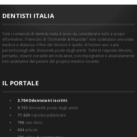
DENTISTI ITALIA
Tutti i contenuti di dentisti-italia.it sono da considerarsi solo a scopo
informativo. Il Servizio di "Domande & Risposte" non costituisce una visita
medica a distanza. Il fine del Servizio è quello di fornire uno o più
pareri/consigli alle domande poste dagli utenti. Tutte le risposte devono,
pertanto, essere considerate indicative, non impegnative e assolutamente
non sostitutive del parere del proprio medico curante.
IL PORTALE
3.704
Odontoiatri iscritti
9.757
domande poste dagli utenti
77.620
risposte pubblicate
798
casi clinici
634
articoli