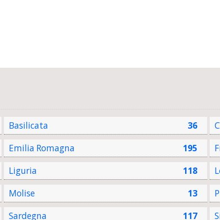
Basilicata
36
C
Emilia Romagna
195
F
Liguria
118
L
Molise
13
P
Sardegna
117
S