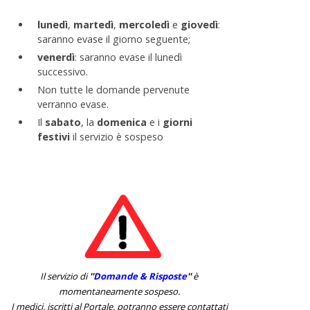
lunedì
,
martedì
,
mercoledì
e
giovedì
:
saranno evase il giorno seguente;
venerdì
: saranno evase il lunedì
successivo.
Non tutte le domande pervenute
verranno evase.
Il
sabato
, la
domenica
e i
giorni
festivi
il servizio è sospeso
Il servizio di
''
Domande & Risposte
''
è
momentaneamente sospeso.
I medici, iscritti al Portale, potranno essere contattati