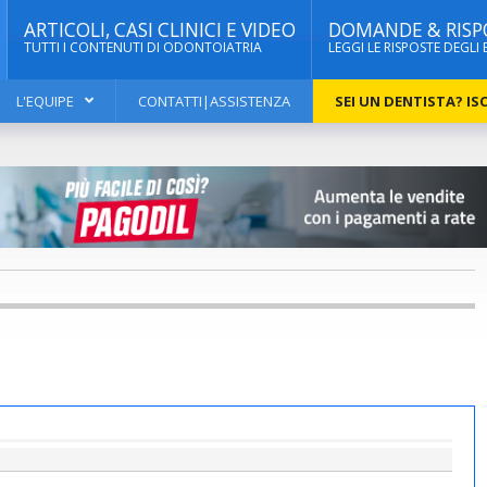
ARTICOLI, CASI CLINICI E VIDEO
DOMANDE & RISP
TUTTI I CONTENUTI DI ODONTOIATRIA
LEGGI LE RISPOSTE DEGLI 
L'EQUIPE
CONTATTI|ASSISTENZA
SEI UN DENTISTA? ISC