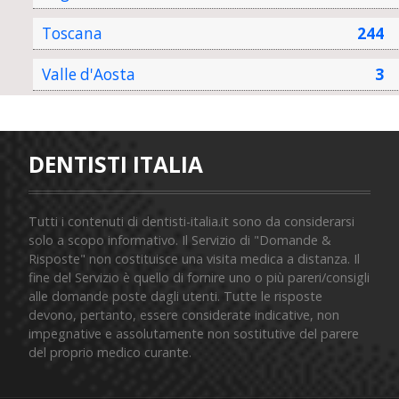
Toscana
244
Valle d'Aosta
3
DENTISTI ITALIA
Tutti i contenuti di dentisti-italia.it sono da considerarsi
solo a scopo informativo. Il Servizio di "Domande &
Risposte" non costituisce una visita medica a distanza. Il
fine del Servizio è quello di fornire uno o più pareri/consigli
alle domande poste dagli utenti. Tutte le risposte
devono, pertanto, essere considerate indicative, non
impegnative e assolutamente non sostitutive del parere
del proprio medico curante.