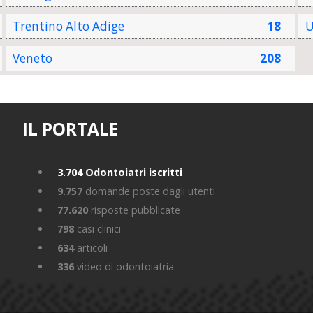
Trentino Alto Adige
18
U
Veneto
208
IL PORTALE
3.704
Odontoiatri iscritti
9.757
domande poste dagli utenti
77.620
risposte pubblicate
798
casi clinici
634
articoli
336
video di odontoiatria