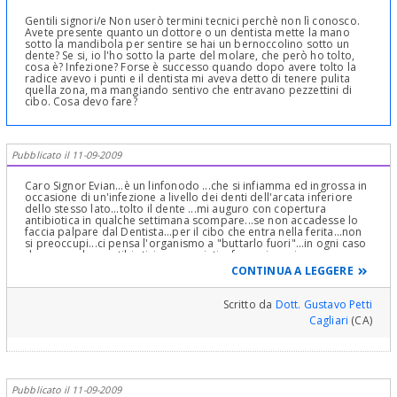
Gentili signori/e Non userò termini tecnici perchè non lì conosco.
Avete presente quanto un dottore o un dentista mette la mano
sotto la mandibola per sentire se hai un bernoccolino sotto un
dente? Se si, io l'ho sotto la parte del molare, che però ho tolto,
cosa è? Infezione? Forse è successo quando dopo avere tolto la
radice avevo i punti e il dentista mi aveva detto di tenere pulita
quella zona, ma mangiando sentivo che entravano pezzettini di
cibo. Cosa devo fare?
Pubblicato il 11-09-2009
Caro Signor Evian...è un linfonodo ...che si infiamma ed ingrossa in
occasione di un'infezione a livello dei denti dell'arcata inferiore
dello stesso lato...tolto il dente ...mi auguro con copertura
antibiotica in qualche settimana scompare...se non accadesse lo
faccia palpare dal Dentista...per il cibo che entra nella ferita...non
si preoccupi...ci pensa l'organismo a "buttarlo fuori"...in ogni caso
deve prendere antibiotici appropriati e fare sciacqui con
Clorexidina ...data dal Dentista...essa disinfetta la
CONTINUA A LEGGERE
ferita...Cordialmente
Scritto da
Dott. Gustavo Petti
Cagliari
(CA)
Pubblicato il 11-09-2009