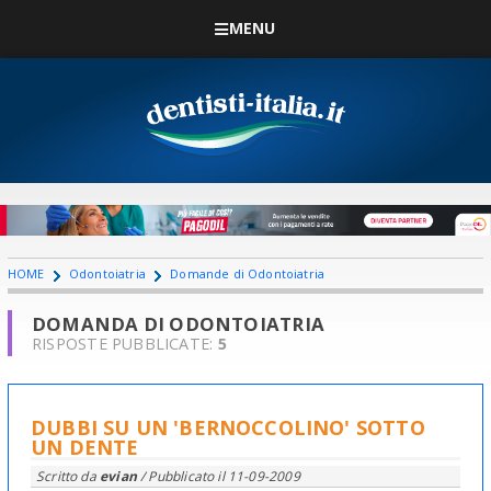
MENU
HOME
Odontoiatria
Domande di Odontoiatria
DOMANDA DI ODONTOIATRIA
RISPOSTE PUBBLICATE:
5
DUBBI SU UN 'BERNOCCOLINO' SOTTO
UN DENTE
Scritto da
evian
/ Pubblicato il
11-09-2009