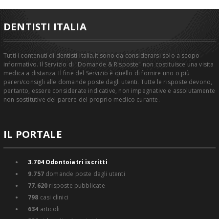
DENTISTI ITALIA
Tutti i contenuti di dentisti-italia.it sono da considerarsi solo a scopo
informativo. Il Servizio di "Domande & Risposte" non costituisce una visita
medica a distanza. Il fine del Servizio è quello di fornire uno o più
pareri/consigli alle domande poste dagli utenti. Tutte le risposte devono,
pertanto, essere considerate indicative, non impegnative e assolutamente
non sostitutive del parere del proprio medico curante.
IL PORTALE
3.704
Odontoiatri iscritti
9.757
domande poste dagli utenti
77.620
risposte pubblicate
798
casi clinici
634
articoli