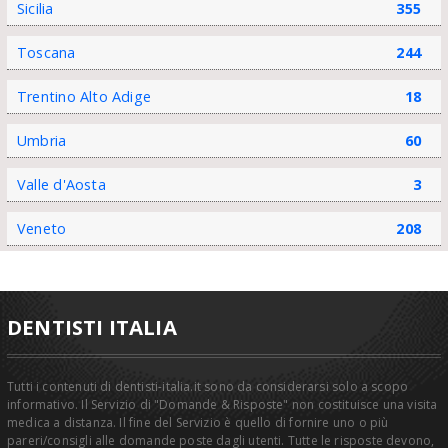
Sicilia
355
Toscana
244
Trentino Alto Adige
18
Umbria
60
Valle d'Aosta
3
Veneto
208
DENTISTI ITALIA
Tutti i contenuti di dentisti-italia.it sono da considerarsi solo a scopo
informativo. Il Servizio di "Domande & Risposte" non costituisce una visita
medica a distanza. Il fine del Servizio è quello di fornire uno o più
pareri/consigli alle domande poste dagli utenti. Tutte le risposte devono,