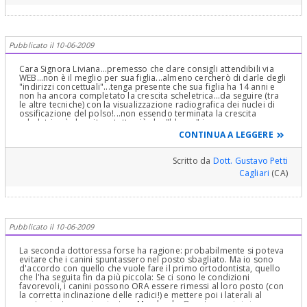
Pubblicato il 10-06-2009
Cara Signora Liviana...premesso che dare consigli attendibili via
WEB...non è il meglio per sua figlia...almeno cercherò di darle degli
"indirizzi concettuali"...tenga presente che sua figlia ha 14 anni e
non ha ancora completato la crescita scheletrica...da seguire (tra
le altre tecniche) con la visualizzazione radiografica dei nuclei di
ossificazione del polso!...non essendo terminata la crescita
scheletrica è da evitare tutto ciò che "blocca" i
denti...ponti...Maryland...a meno che non li si rifaccia a scadenze
CONTINUA A LEGGERE
ben precise e valutate...lo stesso dicasi per gli impianti... non farei
impianti a 14 anni! L'unica soluzione intelligente e concettualmente
percorribile in modo GIUSTO è l'Ortodonzia come le ha
Scritto da
Dott. Gustavo Petti
saggiamente e professionalmente suggerito il collega Alessio
Cagliari
(CA)
Deiana ... poi ... magari vedendola clinicamente le prospettive
potrebbero anche cambiare!...Cordialmente
Pubblicato il 10-06-2009
La seconda dottoressa forse ha ragione: probabilmente si poteva
evitare che i canini spuntassero nel posto sbagliato. Ma io sono
d'accordo con quello che vuole fare il primo ortodontista, quello
che l'ha seguita fin da più piccola: Se ci sono le condizioni
favorevoli, i canini possono ORA essere rimessi al loro posto (con
la corretta inclinazione delle radici!) e mettere poi i laterali al
posto giusto, con impianto o Maryland... Questo, se ci si riesce