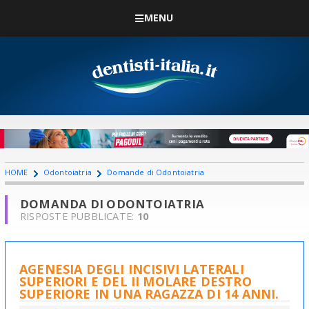
MENU
HOME
Odontoiatria
Domande di Odontoiatria
DOMANDA DI ODONTOIATRIA
RISPOSTE PUBBLICATE:
10
AGENESIA DEGLI INCISIVI LATERALI
SUPERIORI E DEL II MOLARE DESTRO
SUPERIORE IN UNA RAGAZZA DI 14 ANNI.