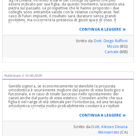
Sig.ra Liviana, mi limito a darle dei consigli su quello che può
essere indicato per sua figlia, da questo momento, lasciando una
pietra sul passato. Le prospettive che le hanno proposto i due
colleghi sono entrambe valide con le relative complicanze. Nel
caso di futuri impianti, il risultato sarà duraturo senza grandi
problemi, ma occorrerà la presenza di giusti spazi di osso. Il
Maryland è una soluzione non invasiva ma poco definitiva, che non
lascia liberi i movimenti degli elementi dentari, che porta come
CONTINUA A LEGGERE
complicanza futura la decementazione. Al momento, la scelta più
giusta è di ricreare al più presto, se possibile, il giusto spazio
estetico, poi successivamente scegliere la riabilitazione protesica
Scritto da
Dott. Diego Ruffoni
più idonea che sarà dettata dai risultati ottenuti.
Mozzo
(BG)
Carnate
(MB)
Pubblicato il 10-06-2009
Gentile signora, se economicamente sostenibile la proposta
ortodontica è sicuramente migliore dal punto di vista biologico e
funzionale, e in caso di totale successo nello spostamento dei
canini anche dal punto di vista estetico. Consideri anche che sua
figlia è nel range di età ottimale per l'ortodonzia, ed una terapia
ortodontica corretta molto probabilmente condurrà a risultati
ottimali e molto più duraturi. La soluzione protesica è un buon
compromesso, eventualmente praticabile in seguito per offuscare
CONTINUA A LEGGERE
l'eventuale parziale insuccesso ortodontico.
Scritto da
Dott. Alessio Deiana
Monserrato
(CA)