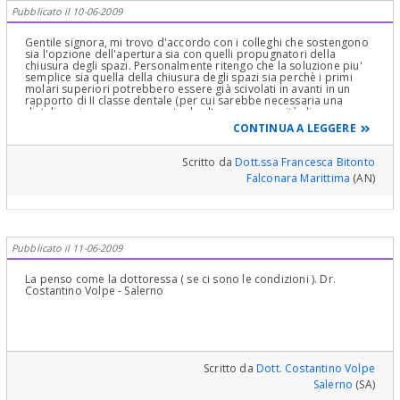
Pubblicato il 10-06-2009
Gentile signora, mi trovo d'accordo con i colleghi che sostengono
sia l'opzione dell'apertura sia con quelli propugnatori della
chiusura degli spazi. Personalmente ritengo che la soluzione piu'
semplice sia quella della chiusura degli spazi sia perchè i primi
molari superiori potrebbero essere già scivolati in avanti in un
rapporto di II classe dentale (per cui sarebbe necessaria una
distalizzazione per una eventuale ulteriore necessità di recupero
di spazio...dubito infatti che i canini essendo già migrati in zona
CONTINUA A LEGGERE
incisiva possano essere distalizzati ritrovando un coretto
rapporto di prima classe!!), sia perchè codesta soluzione
rappresenta la più rapida conservativa e predicibile tra le tante. Il
Scritto da
Dott.ssa Francesca Bitonto
trattamento dovrà prevedere lo scivolamento dei canini in "zona
Falconara Marittima
(AN)
2" e i primi premolari al posto dei canini con la conseguente
mesializzazione dell'arcata. A fine trattamento ortodontico una
odontoplastica dei canini permanenti adattati a laterali renderà il
sorriso di Sua figlia assolutamente accettabile senza il rischio
incorrere nelle possibili complicanze della terapia implantare
(perdita gengiva aderente alterazione dello smile arch) che, tra le
Pubblicato il 11-06-2009
altre cose, potrebbe essere finalizzata solo in età più matura. Se è
vero che sua figlia è da quando ha 8 anni che frequenta i dentisti,
spero che vorrà risparmiarle un percorso così lungo! P.S.
La penso come la dottoressa ( se ci sono le condizioni ). Dr.
l'agenesia del II molare non è significativa. L'occlusione è
Costantino Volpe - Salerno
funzionale già solo da sesto a sesto!
Scritto da
Dott. Costantino Volpe
Salerno
(SA)