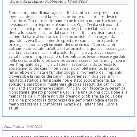
Scritto da
Liviana
/ Pubblicato il
10-06-2009
Sono la mamma di una ragazza di 14 anni la quale presenta una
agenesia degli incisivi laterali superiori e del II molare destro
superiore. Tra tutte le domande che ho letto non ne ho trovata
nessuna che corrisponde al suo caso. Oggi Cecilia si trova ad
avere i canini permanenti al posto degli incisivi laterali con a
destra lo spazio lasciato dal canino da latte e a sinistra ancora il
canino da latte al suo posto. L'ortodonzista che la segue da
quando aveva 8 anni intende spostare i canini al loro posto e
proseguire poi con gli impianti dei due incisivi. Non convinti
abbiamo consultato un'altra ortodonzista, la quale ci ha spiegato
che la crescita dei canini al posto degli incisivi poteva essere
evitata, con un apparecchio ortodontico potevano essere guidati
nella crescita al loro posto e potevano essere mantenuti gli spazi
per l'impianto degli incisivi laterali. Secondo la dottoressa lo
spostamento dei canini non avviene completamente, la radice
rimarrebbe inclinata e l'implantologo al momento dell'impianto
troverebbe la radice dei canini. (esperienza in due casi simili) Il
risultato estetico e funzionale non è stato soddisfacente. La
soluzione sarebbe di mantenere gli spazi lasciati dai canini con un
Maryland e trasformare i canini in incisivi con faccette in ceramica.
Nonostante questo problema Cecilia ha una buona occlusione e la
mancanza del II molare non sta creando problemi. La soluzione
che ci ha proposto la dottoressa ci è sembrata logica e forse
meno stressante e complicata. Grazie dell'attenzione. Cordiali
saluti
Pubblicato il 10-06-2009