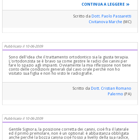
davvero, per me è molto meglio... Da tutti i possibili punti di vista,
CONTINUA A LEGGERE
estetico, funzionale, masticatorio, gnatologico etc..
Scritto da
Dott. Paolo Passaretti
Civitanova Marche
(MC)
Pubblicato il 10-06-2009
Sono dell'idea che il trattamento ortodontico sia la giusta terapia.
L'ortodonzista se è bravo sa come gestire le radici dei canini per
fare lo spazio agli impianti. Ovviamente la mia riflessione non tiene
conto delle condizioni generali dal cavo orale perchè non ho
visitato sua figlia e non ho visto le radiografie.
Scritto da
Dott. Cristian Romano
Palermo
(PA)
Pubblicato il 10-06-2009
Gentile Signora, la posizione corretta dei canini, cioè fra il laterale
ed il primo premolare, non è un optional: è abbastanza obbligata
anche perché la bozza canina cioè l’osso a livello della sua radice,