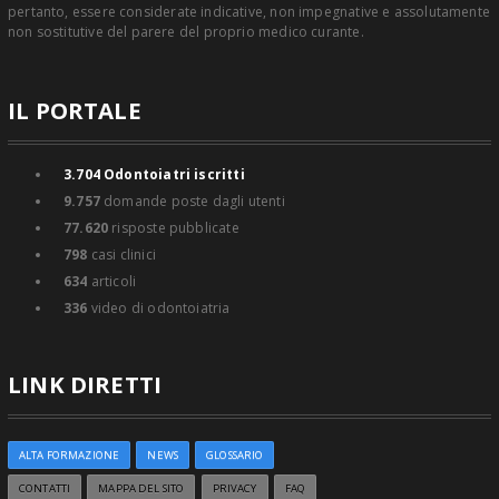
pertanto, essere considerate indicative, non impegnative e assolutamente
non sostitutive del parere del proprio medico curante.
IL PORTALE
3.704
Odontoiatri iscritti
9.757
domande poste dagli utenti
77.620
risposte pubblicate
798
casi clinici
634
articoli
336
video di odontoiatria
LINK DIRETTI
ALTA FORMAZIONE
NEWS
GLOSSARIO
CONTATTI
MAPPA DEL SITO
PRIVACY
FAQ