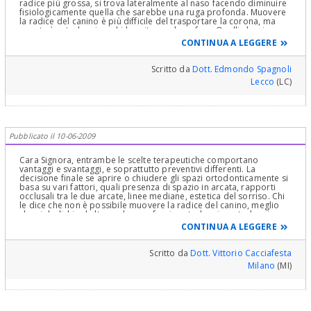
radice più grossa, si trova lateralmente al naso facendo diminuire
fisiologicamente quella che sarebbe una ruga profonda. Muovere
la radice del canino è più difficile del trasportare la corona, ma
questa è ortodonzia e chi la evita non la sa fare. Quelli che si
accontentano di usare apparecchi mobili, come gli abusivi, non
CONTINUA A LEGGERE
possono raddrizzare le radici, cioè dare il torque, e non sono
ortodontisti. Quindi- se c’è spazio portare il canino al suo posto e
poi fare impianti per i laterali. La logica, poi, come vedete è un
Scritto da
Dott. Edmondo Spagnoli
altro discorso ed è giusto quello che a voi genitori sembrava
Lecco
(LC)
illogico. Il discorso che a voi sembrava migliore comporta inoltre
più spese e con più modifiche in futuro. Distinti saluti
Pubblicato il 10-06-2009
Cara Signora, entrambe le scelte terapeutiche comportano
vantaggi e svantaggi, e soprattutto preventivi differenti. La
decisione finale se aprire o chiudere gli spazi ortodonticamente si
basa su vari fattori, quali presenza di spazio in arcata, rapporti
occlusali tra le due arcate, linee mediane, estetica del sorriso. Chi
le dice che non è possibile muovere la radice del canino, meglio
che si dedichi ad altro e che non faccia ortodonzia. ortodonzia
vuol dire muovere non solo corone, ma anche denti! In bocca al
CONTINUA A LEGGERE
lupo
Scritto da
Dott. Vittorio Cacciafesta
Milano
(MI)