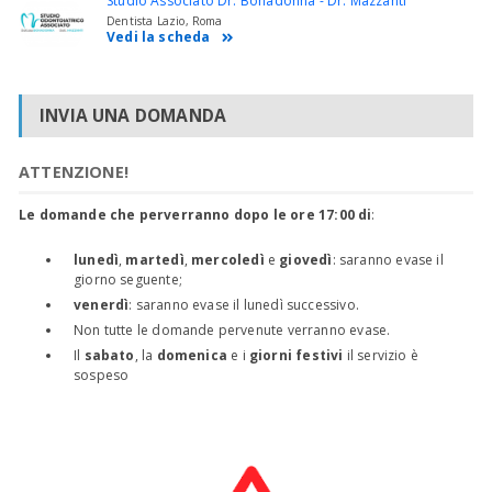
Studio Associato Dr. Bonadonna - Dr. Mazzanti
Dentista Lazio, Roma
Vedi la scheda
INVIA UNA DOMANDA
ATTENZIONE!
Le domande che perverranno dopo le ore 17:00 di
:
lunedì
,
martedì
,
mercoledì
e
giovedì
: saranno evase il
giorno seguente;
venerdì
: saranno evase il lunedì successivo.
Non tutte le domande pervenute verranno evase.
Il
sabato
, la
domenica
e i
giorni festivi
il servizio è
sospeso