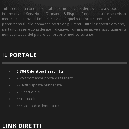
Tutti i contenuti di dentisti-italia.it sono da considerarsi solo a scopo
informativo. Il Servizio di "Domande & Risposte" non costituisce una visita
medica a distanza. Il fine del Servizio è quello di fornire uno o più
pareri/consigli alle domande poste dagli utenti. Tutte le risposte devono,
pertanto, essere considerate indicative, non impegnative e assolutamente
non sostitutive del parere del proprio medico curante.
IL PORTALE
3.704
Odontoiatri iscritti
9.757
domande poste dagli utenti
77.620
risposte pubblicate
798
casi clinici
634
articoli
336
video di odontoiatria
LINK DIRETTI