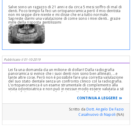
Salve sono un ragazzo di 21 anni e da circa 5 mesi soffro di mal di
denti. Poco tempo fa feci un ortopanoramica peró il mio dentista
non mi seppe dire niente e mi disse che era tutto normale.
Sapreste darmi una valutazione di come sono i miei denti.. grazie
mille della risposta gentilissimi
Pubblicato il 01-10-2019
Lei fa una domanda da un milione di dollari! Dalla radiografia
panoramica si evince che i suoi denti non sono ben allineati, ...e
tante altre cose. Però non è possibile fare una corretta valutazione
del suo stato dentale senza un confronto clinico col la radiografia.
L'ortopanoramica è un esame strumentale di complemento alla
visita odontoiatrica e non può in nessun modo essere valutata a sé
stante, fatta eccezione per il referto scritto del radiologo che
esclude o meno la presenza di lesioni evidenti. Se il suo dentista
CONTINUA A LEGGERE
non le ha dato soddisfazione e se lei continua a soffrire di mal di
denti, provi ad andare da un altro professionista. Cordiali saluti.
Scritto da
Dott. Angelo De Fazio
Casalnuovo di Napoli
(NA)