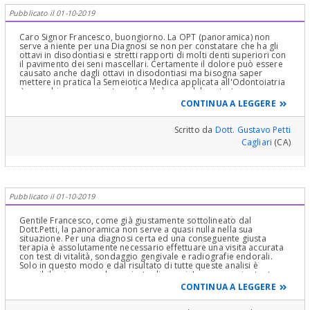
Pubblicato il 01-10-2019
Caro Signor Francesco, buongiorno. La OPT (panoramica) non
serve a niente per una Diagnosi se non per constatare che ha gli
ottavi in disodontiasi e stretti rapporti di molti denti superiori con
il pavimento dei seni mascellari. Certamente il dolore può essere
causato anche dagli ottavi in disodontiasi ma bisogna saper
mettere in pratica la Semeiotica Medica applicata all'Odontoiatria
:) e non bisogna mai estrapolare la bocca dal contesto
dell'organismo intero perché bisogna avere basi di Clinica Medica
CONTINUA A LEGGERE
non comuni per scoprire per esempio se ci fossero delle Sinalgie
ossia dei sintomi, detti sinalgie, che praticamente, per incapacità
del nucleo caudato del cervello a cui arrivano tutti gli stimoli
Scritto da
Dott. Gustavo Petti
dolorosi di una metà della bocca, possono provenire non dal
Cagliari
(CA)
dente in causa ma da denti o parodonto anche lontano o
addirittura da altre parti dell'organismo!
Inoltre bisogna fare diagnosi differenziale da dolori odontogeni
pulpari e Parodontali e Gnatologici ed anche con un sondaggio
parodontale e relativa visita Parodontale e Gnatologica!
Pubblicato il 01-10-2019
Le carie sono quasi sempre visibili oggettivamente dal Dentista.
Basta avere l'occhio esercitato per riconoscere e valutare
cambiamenti di traslucentezza o di opalescenza in corrispondenza
Gentile Francesco, come già giustamente sottolineato dal
proprio delle creste marginali mesiali e distali che sono
Dott.Petti, la panoramica non serve a quasi nulla nella sua
l'espressione appunto di carie interprossimali (che sembra che
situazione. Per una diagnosi certa ed una conseguente giusta
non si vedano)! Qualsiasi Dentista che faccia Odontoiatria di
terapia è assolutamente necessario effettuare una visita accurata
Qualità sa riconoscere queste carie. la Diagnosi è Clinica
con test di vitalità, sondaggio gengivale e radiografie endorali.
valutando la traslucentezza dello smalto e la presenza di porosità
Solo in questo modo e dal risultato di tutte queste analisi è
con lo specillo ed altro, quindi stia e sia Serena. Si faccia spiegare
possibile giungere ad una giusta diagnosi. La panoramica tanto
dal Suo Dentista come mantenere l'igiene orale a casa e faccia una
prescritta facilmente ed in maniera disinvolta purtroppo ha poca
CONTINUA A LEGGERE
Igiene Orale Professionale con anche Curetage e Scaling e Root
importanza e non ci fornisce tutti i dati necessari da sola ed anzi in
Planing ogni tre mesi, in Studio. Si faccia visitare per un consulto,
molti casi non serve a nulla. Purtroppo, e lo sottolineo per farla
riguardo alle gengive ed al parodonto ed alla Gnatologia della sua