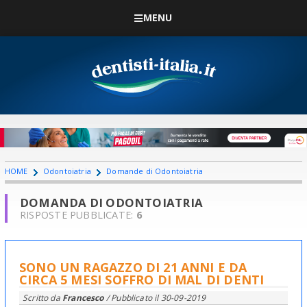
MENU
HOME
Odontoiatria
Domande di Odontoiatria
DOMANDA DI ODONTOIATRIA
RISPOSTE PUBBLICATE:
6
SONO UN RAGAZZO DI 21 ANNI E DA
CIRCA 5 MESI SOFFRO DI MAL DI DENTI
Scritto da
Francesco
/ Pubblicato il
30-09-2019