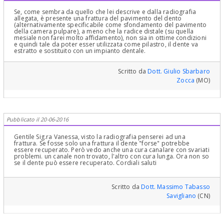
oro-ceramica o zirconio -porcellana, chiuda su una spalla ed un
eventuale chamfer (smusso) preparata sul tessuto del dente e non
Se, come sembra da quello che lei descrive e dalla radiografia
su quello artificiale del perno-moncone che non garantirebbe il
allegata, è presente una frattura del pavimento del dento
"sigillo" e quindi la "Qualità" della Protesi! Questo lo si fa con una
(alternativamente specificabile come sfondamento del pavimento
chirurgia parodontale con gengivectomia in presenza di sufficiente
della camera pulpare), a meno che la radice distale (su quella
banda di gengiva aderente o con un lembo mucoperiosteo a
mesiale non farei molto affidamento), non sia in ottime condizioni
riposizionamento apicale ed osteotomia osteoplastica, se in
e quindi tale da poter esser utilizzata come pilastro, il dente va
presenza di banda insufficiente di gengiva aderente o di
estratto e sostituito con un impianto dentale.
profondità di fornice. Ovviamente il perno moncone dovrebbe
essere modellato con una "preparazione" cosiddetta Differenziata
con approffondimento del Barrelling-in, cosa che pochi protesisti
Scritto da
Dott. Giulio Sbarbaro
sanno fare, purtroppo :),le lascio una foto di un molare superiore
Zocca
(MO)
in cui è stata estratta la radice vestibolo distale , che sono state
recuperate con perni moncone e preparazione differenziate ed
approfondimento del barrelling in ed intervento parodontale di
allungamento della corona clinica ed anche di ricostruzione ossea
parodontale per una parodontite (tasca parodontale con difetto
osseo a più pareti complesso)! Dopo aver fatto una adeguata
Pubblicato il 20-06-2016
Diagnosi e piano di cura! Penso di avere risposto alla sua
domanda! Cari Saluti ed in Bocca al "Lupo", ne ha bisogno :)
Gentile Sig.ra Vanessa, visto la radiografia penserei ad una
frattura. Se fosse solo una frattura il dente "forse" potrebbe
essere recuperato. Però vedo anche una cura canalare con svariati
problemi. un canale non trovato, l'altro con cura lunga. Ora non so
se il dente può essere recuperato. Cordiali saluti
Scritto da
Dott. Massimo Tabasso
Savigliano
(CN)