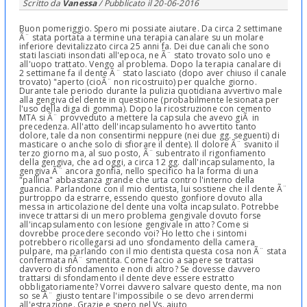
Scritto da
Vanessa
/ Pubblicato il
20-06-2016
Buon pomeriggio. Spero mi possiate aiutare. Da circa 2 settimane
Ã¨ stata portata a termine una terapia canalare su un molare
inferiore devitalizzato circa 25 anni fa. Dei due canali che sono
stati lasciati insondati all'epoca, ne Ã¨ stato trovato solo uno e
all'uopo trattato. Vengo al problema. Dopo la terapia canalare di
2 settimane fa il dente Ã¨ stato lasciato (dopo aver chiuso il canale
trovato) "aperto (cioÃ¨ non ricostruito) per qualche giorno.
Durante tale periodo durante la pulizia quotidiana avvertivo male
alla gengiva del dente in questione (probabilmente lesionata per
l'uso della diga di gomma). Dopo la ricostruzione con cemento
MTA si Ã¨ provveduto a mettere la capsula che avevo giÃ in
precedenza. All'atto dell'incapsulamento ho avvertito tanto
dolore, tale da non consentirmi neppure (nei due gg. seguenti) di
masticare o anche solo di sfiorare il dente). Il dolore Ã¨ svanito il
terzo giorno ma, al suo posto, Ã¨ subentrato il rigonfiamento
della gengiva, che ad oggi, a circa 12 gg. dall'incapsulamento, la
gengiva Ã¨ ancora gonfia, nello specifico ha la forma di una
"pallina" abbastanza grande che urta contro l'interno della
guancia. Parlandone con il mio dentista, lui sostiene che il dente Ã¨
purtroppo da estrarre, essendo questo gonfiore dovuto alla
messa in articolazione del dente una volta incapsulato. Potrebbe
invece trattarsi di un mero problema gengivale dovuto forse
all'incapsulamento con lesione gengivale in atto? Come si
dovrebbe procedere secondo voi? Ho letto che i sintomi
potrebbero ricollegarsi ad uno sfondamento della camera
pulpare, ma parlando con il mio dentista questa cosa non Ã¨ stata
confermata nÃ¨ smentita. Come faccio a sapere se trattasi
davvero di sfondamento e non di altro? Se dovesse davvero
trattarsi di sfondamento il dente deve essere estratto
obbligatoriamente? Vorrei davvero salvare questo dente, ma non
so se Ã¨ giusto tentare l'impossibile o se devo arrendermi
all'estrazione. Grazie e spero nel Vs. aiuto