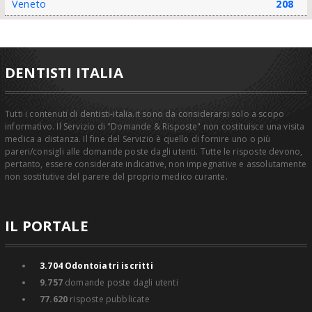
Veneto
208
DENTISTI ITALIA
Tutti i contenuti di dentisti-italia.it sono da considerarsi solo a scopo
informativo. Il Servizio di "Domande & Risposte" non costituisce una visita
medica a distanza. Il fine del Servizio è quello di fornire uno o più
pareri/consigli alle domande poste dagli utenti. Tutte le risposte devono,
pertanto, essere considerate indicative, non impegnative e assolutamente
non sostitutive del parere del proprio medico curante.
IL PORTALE
3.704
Odontoiatri iscritti
9.757
domande poste dagli utenti
77.620
risposte pubblicate