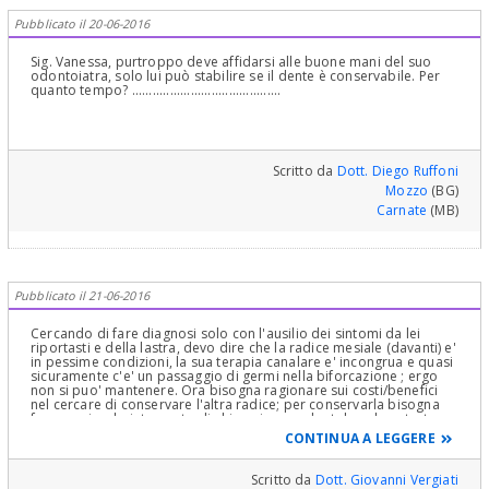
Pubblicato il 20-06-2016
Sig. Vanessa, purtroppo deve affidarsi alle buone mani del suo
odontoiatra, solo lui può stabilire se il dente è conservabile. Per
quanto tempo? ...........................................
Scritto da
Dott. Diego Ruffoni
Mozzo
(BG)
Carnate
(MB)
Pubblicato il 21-06-2016
Cercando di fare diagnosi solo con l'ausilio dei sintomi da lei
riportasti e della lastra, devo dire che la radice mesiale (davanti) e'
in pessime condizioni, la sua terapia canalare e' incongrua e quasi
sicuramente c'e' un passaggio di germi nella biforcazione ; ergo
non si puo' mantenere. Ora bisogna ragionare sui costi/benefici
nel cercare di conservare l'altra radice; per conservarla bisogna
fare un piccolo intervento di chirurgia parodontale nel contesto
dell'estrazione della radice. Poi bisogna applicare un perno e poi
CONTINUA A LEGGERE
una corona (o un piccolo ponte con il premolare come secondo
pilastro). Non sara' piu' semplice estrarlo e mettere un impianto
che ha meno incognite?
Scritto da
Dott. Giovanni Vergiati