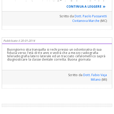
cose in questo sito e nei miei siti. Quanto alla diagnosi dipende da
vari fattori. Alle volte si vede già prestissimo veramente presto, già
CONTINUA A LEGGERE
in tenerissima età. Alle volte invece la terza classe si sviluppa man
mano con la crescita negli anni e quindi può emergere anche
molto tardivamente
Scritto da
Dott. Paolo Passaretti
Civitanova Marche
(MC)
Pubblicato il 20-01-2014
Buongiorno stia tranquilla si rechi presso un odontoiatra di sua
fiducia verso l'età di tre anni e vedrà che a mezzo radiografia
teleradiografia latero laterale ed un tracciato cefalometrico saprà
diagnosticare la classe dentale corretta. Buona giornata
Scritto da
Dott. Fabio Vaja
Milano
(MI)