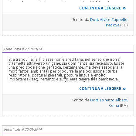
inteso che una attenta sorveglianza a partire dai 4-5 anni
permetterà di intercettare qualsiasi problema e le consentirà di
CONTINUA A LEGGERE
decidere con il suo professionista quando avviare un eventuale
trattamento.
Scritto da
Dott. Alvise Cappello
Padova
(PD)
Pubblicato il 20-01-2014
Stia tranquilla, la III classe non è ereditaria, nel senso che non si
trasmette attraverso un gene, sia dominante, sia recessivo. Esiste
una predisposizione genetica, certamente, ma deve associarsi a
molti fattori ambientali per produrre la malocclusione ( turbe
respiratorie, postural generali, postura linguale -molto
importante-, etc). Pertanto è sufficiente tenere il/la bambino/a
sotto controllo ( nei primi anni di vita è sufficiente il pediatra, che
eventualmente in tempi opportuni suggerirà la visita ortodontica)
CONTINUA A LEGGERE
per allontanare senza problemi il pericolo della temuta terza
classe.
Scritto da
Dott. Lorenzo Alberti
Roma
(RM)
Pubblicato il 20-01-2014