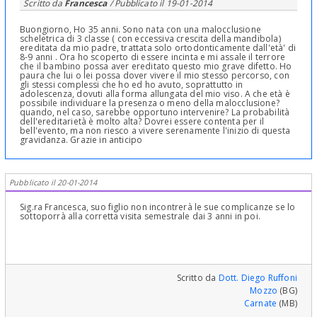
Scritto da
Francesca
/ Pubblicato il
19-01-2014
Buongiorno, Ho 35 anni. Sono nata con una malocclusione
scheletrica di 3 classe ( con eccessiva crescita della mandibola)
ereditata da mio padre, trattata solo ortodonticamente dall'età' di
8-9 anni . Ora ho scoperto di essere incinta e mi assale il terrore
che il bambino possa aver ereditato questo mio grave difetto. Ho
paura che lui o lei possa dover vivere il mio stesso percorso, con
gli stessi complessi che ho ed ho avuto, soprattutto in
adolescenza, dovuti alla forma allungata del mio viso. A che età è
possibile individuare la presenza o meno della malocclusione?
quando, nel caso, sarebbe opportuno intervenire? La probabilità
dell'ereditarietà è molto alta? Dovrei essere contenta per il
bell'evento, ma non riesco a vivere serenamente l'inizio di questa
gravidanza. Grazie in anticipo
Pubblicato il 20-01-2014
Sig.ra Francesca, suo figlio non incontrerà le sue complicanze se lo
sottoporrà alla corretta visita semestrale dai 3 anni in poi.
Scritto da
Dott. Diego Ruffoni
Mozzo
(BG)
Carnate
(MB)