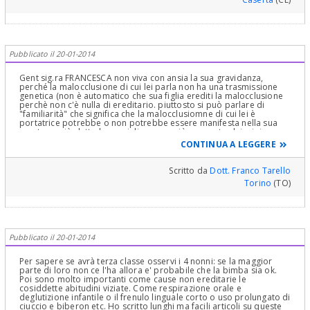
Pubblicato il 20-01-2014
Gent sig.ra FRANCESCA non viva con ansia la sua gravidanza,
perché la malocclusione di cui lei parla non ha una trasmissione
genetica (non è automatico che sua figlia erediti la malocclusione
perchè non c'è nulla di ereditario. piuttosto si può parlare di
"familiarità" che significa che la malocclusiomne di cui lei è
portatrice potrebbe o non potrebbe essere manifesta nella sua
creatura.. ciò detto le consiglio, come già proposto dai miei
colleghi, di tenere sotto controllo sua figlia, in modo da
CONTINUA A LEGGERE
"intercettare" la malocclusione al più presto, in modo da
correggerne le manifestazioni cliniche (sia dentali che
scheletriche).
Scritto da
Dott. Franco Tarello
Torino
(TO)
Pubblicato il 20-01-2014
Per sapere se avrà terza classe osservi i 4 nonni: se la maggior
parte di loro non ce l'ha allora e' probabile che la bimba sia ok.
Poi sono molto importanti come cause non ereditarie le
cosiddette abitudini viziate. Come respirazione orale e
deglutizione infantile o il frenulo linguale corto o uso prolungato di
ciuccio e biberon etc. Ho scritto lunghi ma facili articoli su queste