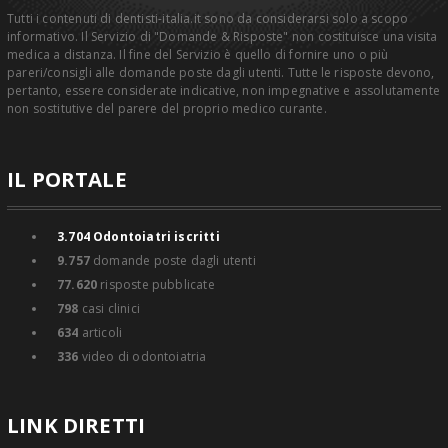
Tutti i contenuti di dentisti-italia.it sono da considerarsi solo a scopo
informativo. Il Servizio di "Domande & Risposte" non costituisce una visita
medica a distanza. Il fine del Servizio è quello di fornire uno o più
pareri/consigli alle domande poste dagli utenti. Tutte le risposte devono,
pertanto, essere considerate indicative, non impegnative e assolutamente
non sostitutive del parere del proprio medico curante.
IL PORTALE
3.704
Odontoiatri iscritti
9.757
domande poste dagli utenti
77.620
risposte pubblicate
798
casi clinici
634
articoli
336
video di odontoiatria
LINK DIRETTI