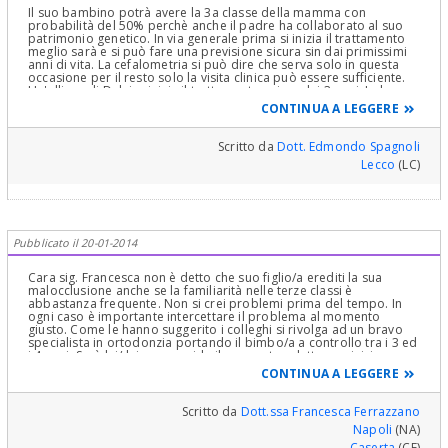
Il suo bambino potrà avere la 3a classe della mamma con
probabilità del 50% perchè anche il padre ha collaborato al suo
patrimonio genetico. In via generale prima si inizia il trattamento
meglio sarà e si può fare una previsione sicura sin dai primissimi
anni di vita. La cefalometria si può dire che serva solo in questa
occasione per il resto solo la visita clinica può essere sufficiente.
Un'allieva di Delaire inizia il trattamento prima dei 3 anni. Io ho
avuto 2 pazienti che hanno iniziato a 3anni e 1/2 con breve
CONTINUA A LEGGERE
trattamento e ottimo risultato. Le disfunzioni linguali sono molto
difficili da trattare prima degli 8-9 anni. E' giusto quindi, come
affermano anche i miei illustri colleghi, fare la prima visita sui 3
Scritto da
Dott. Edmondo Spagnoli
anni presso un ottimo ortodontista. Se vuole, a quell'età mi cerchi
Lecco
(LC)
a Genova per un consulto. Cordialmente
Pubblicato il 20-01-2014
Cara sig. Francesca non è detto che suo figlio/a erediti la sua
malocclusione anche se la familiarità nelle terze classi è
abbastanza frequente. Non si crei problemi prima del tempo. In
ogni caso è importante intercettare il problema al momento
giusto. Come le hanno suggerito i colleghi si rivolga ad un bravo
specialista in ortodonzia portando il bimbo/a a controllo tra i 3 ed
i 4 anni. Sarà lui/ lei a suggerirle il momento adatto per iniziare una
terapia adeguata se fosse necessario. Intanto ci goda
CONTINUA A LEGGERE
serenamente la gravidanza.
Scritto da
Dott.ssa Francesca Ferrazzano
Napoli
(NA)
Caserta
(CE)