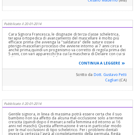
Cesano Maderno
(MB)
Pubblicato il 20-01-2014
Cara Signora Francesca, le disgnazie di terza classe scheletrica,
terapia ortopedica di avanzamento del mascellare è molto più
efficace prima che avvenga la "saldatura" delle suture ossee
pterigo-mascellari processo che avviene intorno ai 7 anni circa e
anche prima,quindi un progenismo va corretto di regola prima dei
5 anni, con vari apparecchi tra cui la maschera di Delaire con cui si
ottiene un avanzamento del mascellare superiore con trazioni
elastiche posizionate tra un arco intraorale ed una
CONTINUA A LEGGERE
apparecchiatura extraorale o con le SIM (Elastici interni tra arcate
dentarie), quindi è bene portare dall'Ortodontista suo figlio o figlia
intorno ai tre anni e poi deciderà l'Ortodontista con Visite
Scritto da
Dott. Gustavo Petti
periodiche, quando intervenire! Cordialmente Gustavo Petti,
Cagliari
(CA)
Parodontologia, Implantologia, Gnatologia e Riabilitazione Orale
Completa in Casi Clinici Complessi ed Estetica Dentale e del
Sorriso e Pedodonzia la figlia Claudia Petti, in Cagliari.
Pubblicato il 20-01-2014
Gentile signora, in linea di massima potrà essere certa che il suo
bambino non sia affetto da alcuna mal-occlusione solo a termine
crescita (quindi dopo il menarca nella femmina ed intorno ai 16
anni nel maschi). Questa affermazione è vera in particolar modo
per le mal occlusioni di tipo scheletrico. Per i problemi dentali
invece la certezza l'avrà al completamento della permuta. Resta