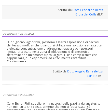
Scritto da
Dott. Leonardo Resta
Gioia del Colle
(BA)
Pubblicato il 22-10-2012
Buon giorno Signor Phil, possono esserci espressione di necrosi
dei tessuti molli, anche quando si utilizza una soluzione anestetica
a elevata concentrazione d'adrenalina, oppure per spessori
limitati di tessuto nella zona d'infiltrazione dell'anestetico
determinando un'emostasi prolungata. E' una complicanza che
seppur rara, può esprimersi ed è facilmente reversibile.
Cordialmente.
Scritto da
Dott. Angelo Raffaele Izzi
Lainate
(MI)
Pubblicato il 22-10-2012
Caro Signor Phil, sbaglierò ma necrosi della papilla da anestesia,
non mi risulta che esista, a meno che non ci fosse stata già
preesistente una Gengivite Ulcero Necrotica non Diagnosticata o