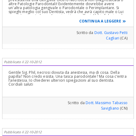
altre Patologie Parodontali! Evidentemente dovrebbe avere
un'altra patologia gengivale o Parodontale o Perimplantare. Si
spieghi meglio col suo Dentista, vedrà che avrà capito male o Lui
non si è spiegato bene. Auguri e si tranquillizzi. Abbia fiducia nel
suo Dentista e ne parli a lungo con lui facendosi rispiegare
CONTINUA A LEGGERE
tutto!Cordialmente Gustavo Petti, Parodontologia, Implantologia,
Gnatologia e Riabilitazione Orale Completa in Casi Clinici
Complessi ed Ortodonzia e Pedodonzia la figlia Claudia Petti, in
Scritto da
Dott. Gustavo Petti
Cagliari.
Cagliari
(CA)
Pubblicato il 22-10-2012
Gentile Sig. Phil, necrosi dovuta da anestesia, ma di cosa. Della
papilla? Non credo esista. Una tasca parodontale? Ma cosa c’entra
l’anestesia. Io chiederei ulteriori spiegazioni al suo dentista.
Cordiali saluti
Scritto da
Dott. Massimo Tabasso
Savigliano
(CN)
Pubblicato il 22-10-2012