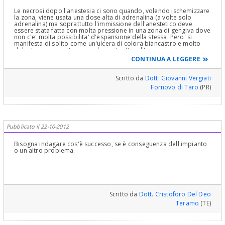
Le necrosi dopo l'anestesia ci sono quando, volendo ischemizzare
la zona, viene usata una dose alta di adrenalina (a volte solo
adrenalina) ma soprattutto l'immissione dell'anestetico deve
essere stata fatta con molta pressione in una zona di gengiva dove
non c'e' molta possibilita' d'espansione della stessa. Pero' si
manifesta di solito come un'ulcera di colora biancastro e molto
dolente con un certo riassorbimento. Di solito guarisce con
antibiotici e se non ci sono pregressi problemi parodontali tutto si
CONTINUA A LEGGERE
conclude bene. Sono anni che non ne vedo; una volta era una
complicazione dell'anestesia intraligamentosa.
Scritto da
Dott. Giovanni Vergiati
Fornovo di Taro
(PR)
Pubblicato il 22-10-2012
Bisogna indagare cos'è successo, se è conseguenza dell'impianto
o un altro problema.
Scritto da
Dott. Cristoforo Del Deo
Teramo
(TE)