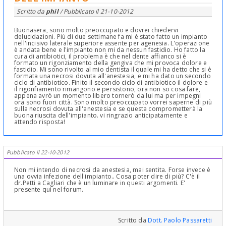
Scritto da
phil
/ Pubblicato il
21-10-2012
Buonasera, sono molto preoccupato e dovrei chiedervi
delucidazioni. Più di due settimane fa mi è stato fatto un impianto
nell'incisivo laterale superiore assente per agenesia. L'operazione
è andata bene e l'impianto non mi da nessun fastidio. Ho fatto la
cura di antibiotici, il problema è che nel dente affianco si è
formato un rigonziamento della gengiva che mi provoca dolore e
fastidio. Mi sono rivolto al mio dentista il quale mi ha detto che si è
formata una necrosi dovuta all'anestesia, e mi ha dato un secondo
ciclo di antibiotico. Finito il secondo ciclo di antibiotico il dolore e
il rigonfiamento rimangono e persistono, ora non so cosa fare,
appena avrò un momento libero tornerò da lui ma per impegni
ora sono fuori città. Sono molto preoccupato vorrei saperne di più
sulla necrosi dovuta all'anestesia e se questa comprometterà la
buona riuscita dell'impianto. vi ringrazio anticipatamente e
attendo risposta!
Pubblicato il 22-10-2012
Non mi intendo di necrosi da anestesia, mai sentita. Forse invece è
una ovvia infezione dell'impianto.. Cosa poter dire di più? C'è il
dr.Petti a Cagliari che è un luminare in questi argomenti. E'
presente qui nel forum.
Scritto da
Dott. Paolo Passaretti