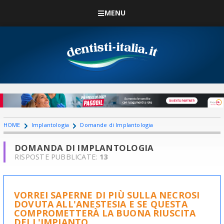
MENU
HOME
Implantologia
Domande di Implantologia
DOMANDA DI IMPLANTOLOGIA
RISPOSTE PUBBLICATE:
13
VORREI SAPERNE DI PIÙ SULLA NECROSI
DOVUTA ALL'ANESTESIA E SE QUESTA
COMPROMETTERÀ LA BUONA RIUSCITA
DELL'IMPIANTO