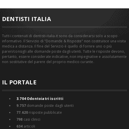
DENTISTI ITALIA
Tutti i contenuti di dentisti-italia.it sono da considerarsi solo a scopo
informativo. Il Servizio di "Domande & Risposte" non costituisce una visita
medica a distanza. Il fine del Servizio è quello di fornire uno o più
pareri/consigli alle domande poste dagli utenti. Tutte le risposte devono,
pertanto, essere considerate indicative, non impegnative e assolutamente
non sostitutive del parere del proprio medico curante.
IL PORTALE
3.704
Odontoiatri iscritti
9.757
domande poste dagli utenti
77.620
risposte pubblicate
798
casi clinici
634
articoli