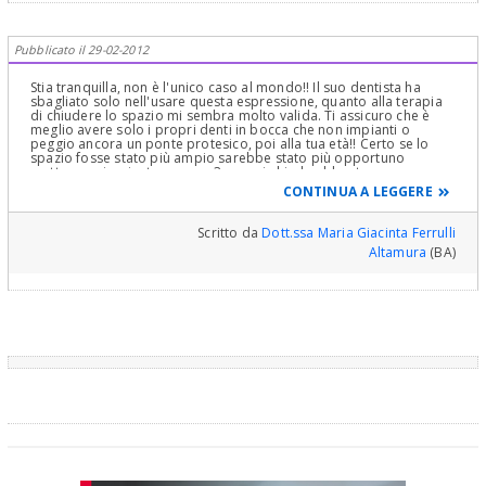
Pubblicato il 29-02-2012
Stia tranquilla, non è l'unico caso al mondo!! Il suo dentista ha
sbagliato solo nell'usare questa espressione, quanto alla terapia
di chiudere lo spazio mi sembra molto valida. Ti assicuro che è
meglio avere solo i propri denti in bocca che non impianti o
peggio ancora un ponte protesico, poi alla tua età!! Certo se lo
spazio fosse stato più ampio sarebbe stato più opportuno
mettere un impianto ma con 3 mm, si chiude abbastanza
rapidamente, soprattutto all'arcata superiore. Stai tranquilla si
CONTINUA A LEGGERE
risolverà tutto benissimo: non piangere per questo!!! buona
fortuna
Scritto da
Dott.ssa Maria Giacinta Ferrulli
Altamura
(BA)