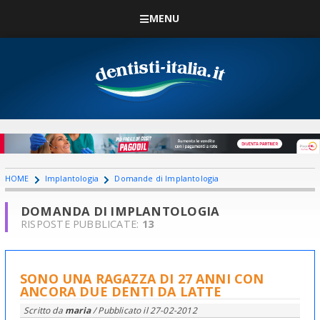
MENU
HOME
Implantologia
Domande di Implantologia
DOMANDA DI IMPLANTOLOGIA
RISPOSTE PUBBLICATE:
13
SONO UNA RAGAZZA DI 27 ANNI CON
ANCORA DUE DENTI DA LATTE
Scritto da
maria
/ Pubblicato il
27-02-2012