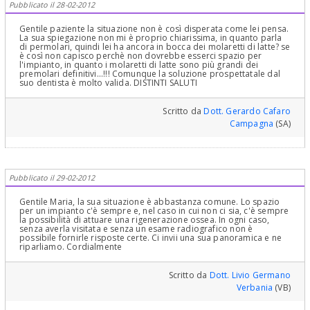
Pubblicato il 28-02-2012
Gentile paziente la situazione non è così disperata come lei pensa.
La sua spiegazione non mi è proprio chiarissima, in quanto parla
di permolari, quindi lei ha ancora in bocca dei molaretti di latte? se
è così non capisco perchè non dovrebbe esserci spazio per
l'impianto, in quanto i molaretti di latte sono più grandi dei
premolari definitivi...!!! Comunque la soluzione prospettatale dal
suo dentista è molto valida. DISTINTI SALUTI
Scritto da
Dott. Gerardo Cafaro
Campagna
(SA)
Pubblicato il 29-02-2012
Gentile Maria, la sua situazione è abbastanza comune. Lo spazio
per un impianto c'è sempre e, nel caso in cui non ci sia, c'è sempre
la possibilità di attuare una rigenerazione ossea. In ogni caso,
senza averla visitata e senza un esame radiografico non è
possibile fornirle risposte certe. Ci invii una sua panoramica e ne
riparliamo. Cordialmente
Scritto da
Dott. Livio Germano
Verbania
(VB)