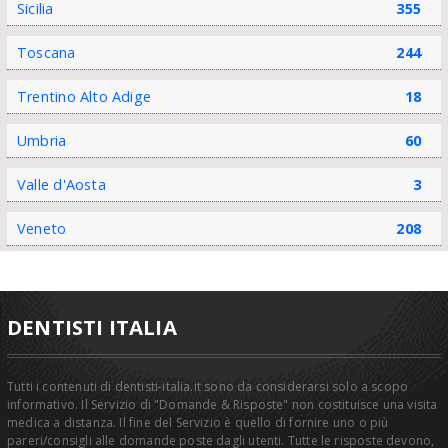
Sicilia
355
Toscana
244
Trentino Alto Adige
18
Umbria
60
Valle d'Aosta
3
Veneto
208
DENTISTI ITALIA
Tutti i contenuti di dentisti-italia.it sono da considerarsi solo a scopo
informativo. Il Servizio di "Domande & Risposte" non costituisce una visita
medica a distanza. Il fine del Servizio è quello di fornire uno o più
pareri/consigli alle domande poste dagli utenti. Tutte le risposte devono,