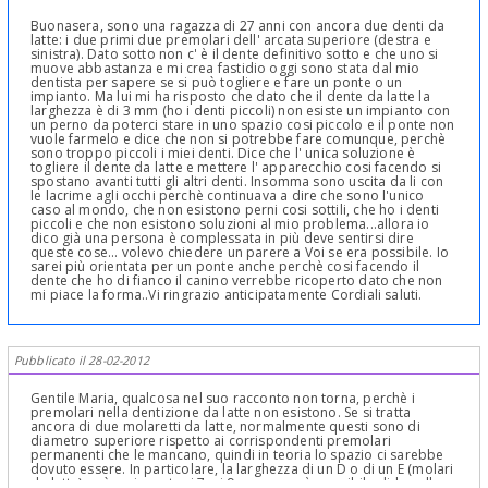
Buonasera, sono una ragazza di 27 anni con ancora due denti da
latte: i due primi due premolari dell' arcata superiore (destra e
sinistra). Dato sotto non c' è il dente definitivo sotto e che uno si
muove abbastanza e mi crea fastidio oggi sono stata dal mio
dentista per sapere se si può togliere e fare un ponte o un
impianto. Ma lui mi ha risposto che dato che il dente da latte la
larghezza è di 3 mm (ho i denti piccoli) non esiste un impianto con
un perno da poterci stare in uno spazio cosi piccolo e il ponte non
vuole farmelo e dice che non si potrebbe fare comunque, perchè
sono troppo piccoli i miei denti. Dice che l' unica soluzione è
togliere il dente da latte e mettere l' apparecchio cosi facendo si
spostano avanti tutti gli altri denti. Insomma sono uscita da li con
le lacrime agli occhi perchè continuava a dire che sono l'unico
caso al mondo, che non esistono perni cosi sottili, che ho i denti
piccoli e che non esistono soluzioni al mio problema...allora io
dico già una persona è complessata in più deve sentirsi dire
queste cose... volevo chiedere un parere a Voi se era possibile. Io
sarei più orientata per un ponte anche perchè cosi facendo il
dente che ho di fianco il canino verrebbe ricoperto dato che non
mi piace la forma..Vi ringrazio anticipatamente Cordiali saluti.
Pubblicato il 28-02-2012
Gentile Maria, qualcosa nel suo racconto non torna, perchè i
premolari nella dentizione da latte non esistono. Se si tratta
ancora di due molaretti da latte, normalmente questi sono di
diametro superiore rispetto ai corrispondenti premolari
permanenti che le mancano, quindi in teoria lo spazio ci sarebbe
dovuto essere. In particolare, la larghezza di un D o di un E (molari
da latte) può arrivare tra i 7 e i 9 mm... non è possibile dirle nulla