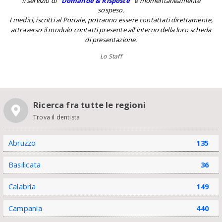
Il servizio di
''
Domande & Risposte
''
è momentaneamente
sospeso.
I medici, iscritti al Portale, potranno essere contattati direttamente,
attraverso il modulo contatti presente all'interno della loro scheda
di presentazione.
Lo Staff
Ricerca fra tutte le regioni
Trova il dentista
Abruzzo
135
Basilicata
36
Calabria
149
Campania
440