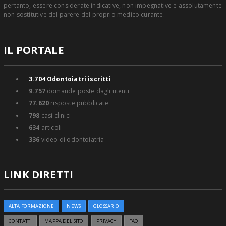
pertanto, essere considerate indicative, non impegnative e assolutamente
non sostitutive del parere del proprio medico curante.
IL PORTALE
3.704
Odontoiatri iscritti
9.757
domande poste dagli utenti
77.620
risposte pubblicate
798
casi clinici
634
articoli
336
video di odontoiatria
LINK DIRETTI
ALTA FORMAZIONE
NEWS
GLOSSARIO
CONTATTI
MAPPA DEL SITO
PRIVACY
FAQ