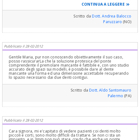
sul caso specifico perchè mancano dati certi, salvo che in linea di
CONTINUA A LEGGERE
massima fare un ponte con corona sul canino perchè "non le piace
la forma" mi pare un'assurdità, soprattutto alla sua età. Posti
almeno una panoramica e ne riparliamo, cordialmente
Scritto da
Dott. Andrea Balocco
Paruzzaro
(NO)
Pubblicato il 28-02-2012
Gentile Maria, pur non conoscendo obiettivamente il suo caso,
posso rassicurarLa che la soluzione protesica del ponte
comprendente il premolare mancante è fattibile e, con uno studio
accurato degli spazi sui modelli, è possibile dare al dente
mancante una forma ed una dimensione accettabile recuperando
lo spazio necessario dai due denti contigui.
Scritto da
Dott. Aldo Santomauro
Palermo
(PA)
Pubblicato il 28-02-2012
Cara signora, mi e'capitato di vedere pazienti coi denti molto
piccoli e corti, sono molto difficili da trattare. Se non ci sta un
impianto, e in 3mm non può stare, credo che anche un ponte