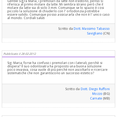
Gentile Sig,ra Maria, i premolari da latte non esistono, penso si
riferisca al primo molare da latte. Mi sembra strano però che il
molare da latte sia di solo 3 mm. Comunque se lo spazio è cosi
piccolo la soluzione di chiuderlo con l' ortodonzia potrebbe
essere valido. Comunque posso assicurarla che non è l' unico caso
al mondo. Cordiali saluti
Scritto da
Dott. Massimo Tabasso
Savigliano
(CN)
Pubblicato il 28-02-2012
Sig. Maria, forse ha confuso i premolari con i laterali, perchè si
dispera? Il suo odontoiatra ha proposto una buona soluzione
poco invasiva, cosa vuole di più perchè non ascoltarlo e ricercare
sistematiche che non garantiscono un successo estetico?
Scritto da
Dott. Diego Ruffoni
Mozzo
(BG)
Carnate
(MB)