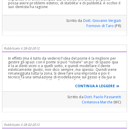
possa avere problemi estetici, di stabilita' e di pulibilità. A occhio il
suo dentista ha ragione
Scritto da
Dott. Giovanni Vergiati
Fornovo di Taro
(PR)
Pubblicato il 28-02-2012
In effetti (ma è tutto da vedere) l'idea del ponte è la migliore per
gestire gli spazi: con il ponte si può "rubare" un po' di spazio qua
e la ai denti vicini o a quelli sotto, e quindi modellare il dente
esteticamente giusto, non dico sempre, ma spesso. Quindi viene
rimaneggiata tutta la zona. Si deve fare una impronta e poi il
tecnico fa una simulazione di modellazione sul gesso e da qui si
cerca di capire sui modelli se l'estetica finale sarà gradevole e
quella che si cerca. E' un caso molto delicato, e va trattato senza
CONTINUA A LEGGERE
lezioni professorali. ma con molta lena e disponibilità. E' sicura
che l'agenesia riguarda il primo premolare superiore??
Scritto da
Dott. Paolo Passaretti
Civitanova Marche
(MC)
Pubblicato il 28-02-2012