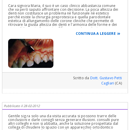
Cara signora Maria, il suo è un caso clinico abbastanza comune
che va però saputo affrontare con decisione. La poca altezza dei
denti non costituisce un problema nè funzionale nè estetico
perchè esiste la chirurgia preprotesica e quella parodontale
estetica di allungamento delle corone cliniche che permette di
ritrovare la giusta altezza dei denti e l'armonia delle forme e dei
rapporti tra essi e la gengiva. Il fare un ponte protesico
cambiando la forma ai denti e quindi anche al canino che non le
CONTINUA A LEGGERE
piace è fattibilissimo, sempre però nel rispetto della gnatologia
della sua bocca e della sua classe ortodontica! Il suo è un caso
"normalissimo" e non vedo cosa ci sia di complesso. Le cose o si
sanno fare o non si sanno fare! Non esistono cose difficili o facili!
Le posto un esempio di allungamento delle corone cliniche e di
chirurgia preprotesica. Non si spaventi, sono
"fesserie"!Cordialmente Gustavo Petti, Parodontologia,
Implantologia, Gnatologia e Riabilitazione Orale Completa in Casi
Clinici Complessi ed Ortodonzia e Pedodonzia la figlia Claudia
Petti, in Cagliari.
Scritto da
Dott. Gustavo Petti
Cagliari
(CA)
Pubblicato il 28-02-2012
Gentile sig.ra solo una da visita accurata si possono trarre delle
conclusioni e darle consigli senza generare illusioni. consulti pure
altri colleghi e non si abbatta, anche la soluzione prospettata dal
collega di chiudere lo spazio con un apparecchio ortodontico