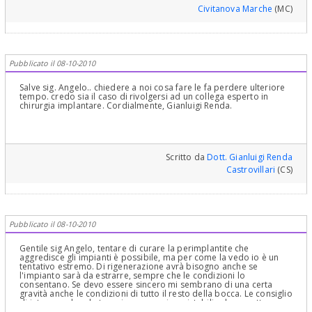
Civitanova Marche
(MC)
Pubblicato il 08-10-2010
Salve sig. Angelo.. chiedere a noi cosa fare le fa perdere ulteriore
tempo. credo sia il caso di rivolgersi ad un collega esperto in
chirurgia implantare. Cordialmente, Gianluigi Renda.
Scritto da
Dott. Gianluigi Renda
Castrovillari
(CS)
Pubblicato il 08-10-2010
Gentile sig Angelo, tentare di curare la perimplantite che
aggredisce gli impianti è possibile, ma per come la vedo io è un
tentativo estremo. Di rigenerazione avrà bisogno anche se
l'impianto sarà da estrarre, sempre che le condizioni lo
consentano. Se devo essere sincero mi sembrano di una certa
gravità anche le condizioni di tutto il resto della bocca. Le consiglio
di intraprendere le terapie necessarie a ristabilire le corrette
condizioni di denti e gengive, o la vedo buon candidato a qualche