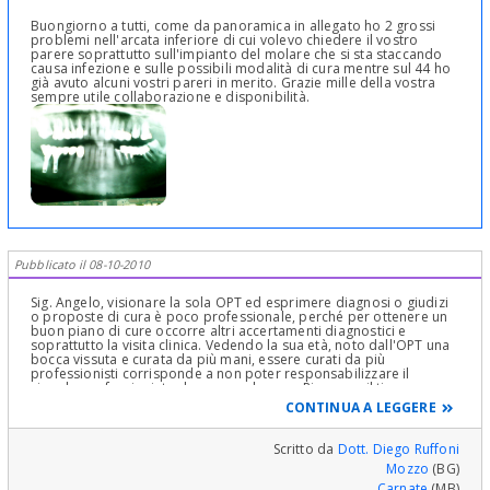
Buongiorno a tutti, come da panoramica in allegato ho 2 grossi
problemi nell'arcata inferiore di cui volevo chiedere il vostro
parere soprattutto sull'impianto del molare che si sta staccando
causa infezione e sulle possibili modalità di cura mentre sul 44 ho
già avuto alcuni vostri pareri in merito. Grazie mille della vostra
sempre utile collaborazione e disponibilità.
Pubblicato il 08-10-2010
Sig. Angelo, visionare la sola OPT ed esprimere diagnosi o giudizi
o proposte di cura è poco professionale, perché per ottenere un
buon piano di cure occorre altri accertamenti diagnostici e
soprattutto la visita clinica. Vedendo la sua età, noto dall'OPT una
bocca vissuta e curata da più mani, essere curati da più
professionisti corrisponde a non poter responsabilizzare il
singolo professionista che esegue le cure. Ricercare il tipo
d’intervento da eseguire a opera del paziente, non è corretto,
CONTINUA A LEGGERE
perché esso non è un esperto della materia e potrebbe portare
altri operatori a fare delle scelte sbagliate della sua salute. Il mio
consiglio è di aver fiducia in un solo odontoiatra che possa
Scritto da
Dott. Diego Ruffoni
prendere in mano seriamente il suo caso, ottenendo una
Mozzo
(BG)
situazione stabile nel tempo e non una serie di continui rappezzi.
ruffonidiego@virgilio.it
Carnate
(MB)