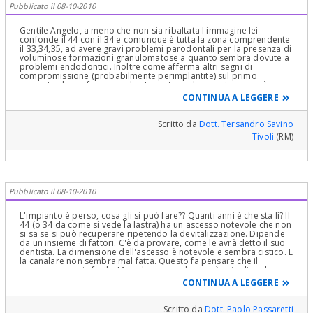
Pubblicato il 08-10-2010
Gentile Angelo, a meno che non sia ribaltata l'immagine lei
confonde il 44 con il 34 e comunque è tutta la zona comprendente
il 33,34,35, ad avere gravi problemi parodontali per la presenza di
voluminose formazioni granulomatose a quanto sembra dovute a
problemi endodontici. Inoltre come afferma altri segni di
compromissione (probabilmente perimplantite) sul primo
impianto da verificare meglio. In sostanza la sua situazione è
estremamente complessa di approccio multidisciplinare. Le
CONTINUA A LEGGERE
consiglio di provvedere al più presto per evitare ulteriori seri
problemi di non semplice risoluzione. Cordialmente
Scritto da
Dott. Tersandro Savino
Tivoli
(RM)
Pubblicato il 08-10-2010
L'impianto è perso, cosa gli si può fare?? Quanti anni è che sta lì? Il
44 (o 34 da come si vede la lastra) ha un ascesso notevole che non
si sa se si può recuperare ripetendo la devitalizzazione. Dipende
da un insieme di fattori. C'è da provare, come le avrà detto il suo
dentista. La dimensione dell'ascesso è notevole e sembra cistico. E
la canalare non sembra mal fatta. Questo fa pensare che il
recupero non sia facile. Ma solo provando si può sciogliere la
prognosi
CONTINUA A LEGGERE
Scritto da
Dott. Paolo Passaretti