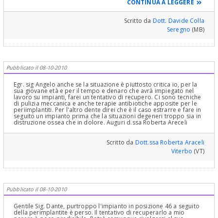
CONTINUA A LEGGERE
tipo di protesi mobile in un futuro non troppo lontano. Ne parli col
suo dentista di fiducia. Cordiali saluti.
Scritto da
Dott. Davide Colla
Seregno
(MB)
Pubblicato il 08-10-2010
Egr. sig Angelo anche se la situazione è piuttosto critica io, per la
sua giovane età e per il tempo e denaro che avrà impiegato nel
lavoro su impianti, farei un tentativo di recupero. Ci sono tecniche
di pulizia meccanica e anche terapie antibiotiche apposite per le
periimplantiti. Per l'altro dente direi che è il caso estrarre e fare in
seguito un impianto prima che la situazioni degeneri troppo sia in
distruzione ossea che in dolore. Auguri d.ssa Roberta Areceli
Scritto da
Dott.ssa Roberta Araceli
Viterbo
(VT)
Pubblicato il 08-10-2010
Gentile Sig. Dante, purtroppo l'impianto in posizione 46 a seguito
della perimplantite è perso. Il tentativo di recuperarlo a mio