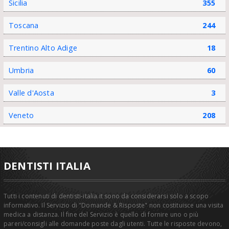
Sicilia
355
Toscana
244
Trentino Alto Adige
18
Umbria
60
Valle d'Aosta
3
Veneto
208
DENTISTI ITALIA
Tutti i contenuti di dentisti-italia.it sono da considerarsi solo a scopo
informativo. Il Servizio di "Domande & Risposte" non costituisce una visita
medica a distanza. Il fine del Servizio è quello di fornire uno o più
pareri/consigli alle domande poste dagli utenti. Tutte le risposte devono,