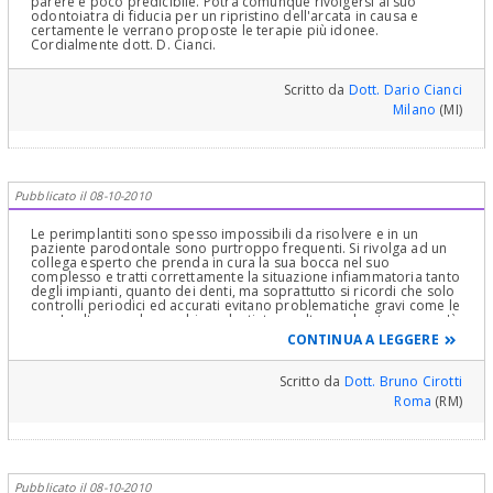
parere è poco predicibile. Potrà comunque rivolgersi al suo
odontoiatra di fiducia per un ripristino dell'arcata in causa e
certamente le verrano proposte le terapie più idonee.
Cordialmente dott. D. Cianci.
Scritto da
Dott. Dario Cianci
Milano
(MI)
Pubblicato il 08-10-2010
Le perimplantiti sono spesso impossibili da risolvere e in un
paziente parodontale sono purtroppo frequenti. Si rivolga ad un
collega esperto che prenda in cura la sua bocca nel suo
complesso e tratti correttamente la situazione infiammatoria tanto
degli impianti, quanto dei denti, ma soprattutto si ricordi che solo
controlli periodici ed accurati evitano problematiche gravi come le
sue. In altre parole: cambiare dentista a volte non basta se non c'è
compartecipazione del paziente. Credo infatti che si sia rivolto
CONTINUA A LEGGERE
troppo tardi al suo curante e questo è grave quanto gli errori fatti
dai colleghi che avrebbero dovuto prevedere e valutare i rischi a
cui lei andava incontro. Cordialmente
Scritto da
Dott. Bruno Cirotti
Roma
(RM)
Pubblicato il 08-10-2010