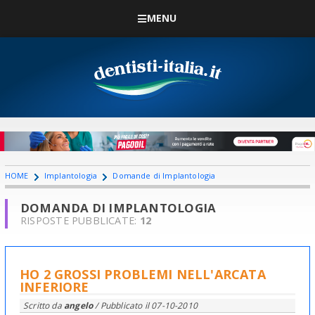
MENU
HOME
Implantologia
Domande di Implantologia
DOMANDA DI IMPLANTOLOGIA
RISPOSTE PUBBLICATE:
12
HO 2 GROSSI PROBLEMI NELL'ARCATA
INFERIORE
Scritto da
angelo
/ Pubblicato il
07-10-2010