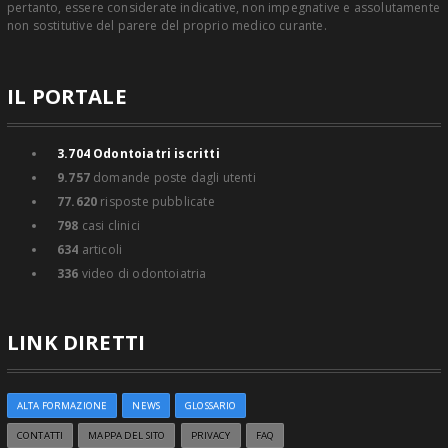
pertanto, essere considerate indicative, non impegnative e assolutamente
non sostitutive del parere del proprio medico curante.
IL PORTALE
3.704
Odontoiatri iscritti
9.757
domande poste dagli utenti
77.620
risposte pubblicate
798
casi clinici
634
articoli
336
video di odontoiatria
LINK DIRETTI
ALTA FORMAZIONE
NEWS
GLOSSARIO
CONTATTI
MAPPA DEL SITO
PRIVACY
FAQ