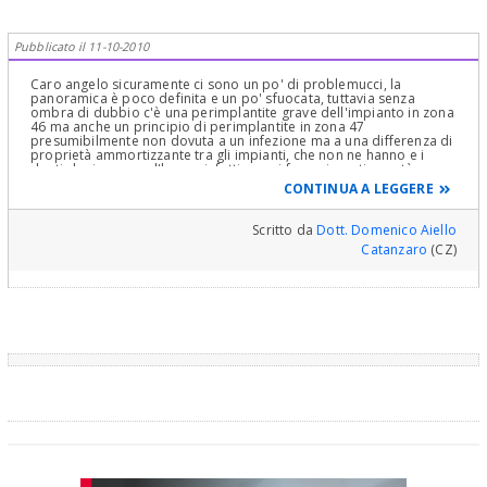
come il suo separerei il ponte tra gli elementi naturali e gli
impianti. Sarebbe anche utile sapere da quanto tempo è stata
eseguita la riabilitazione: in bocca pochi trattamenti sono per
Pubblicato il 11-10-2010
sempre... Luca.
Caro angelo sicuramente ci sono un po' di problemucci, la
panoramica è poco definita e un po' sfuocata, tuttavia senza
ombra di dubbio c'è una perimplantite grave dell'impianto in zona
46 ma anche un principio di perimplantite in zona 47
presumibilmente non dovuta a un infezione ma a una differenza di
proprietà ammortizzante tra gli impianti, che non ne hanno e i
denti che invece ce l'hanno infatti non si fanno i ponti a metà su
impianti e metà su denti naturali. invece per quanto riguarda l'altra
CONTINUA A LEGGERE
emiarcata si nota una zona di riassorbimento in zona 34-35 e 36
(dove sembra che sia stata salvata una radice del molare su cui
poggia il ponte) sicuramente da ritrattare il 34 e fare
Scritto da
Dott. Domenico Aiello
un'apicectomia del 35 e 36 al fine di salvare il ponte sopra. infine
Catanzaro
(CZ)
sembra ci sia anche una zona di ispessimento osseo da
controllare in zona 43 consiglierei di verificare una tc dentalscan
dell'arcata inferiore per verificare meglio la problematica
dovrebbe andare da un buon parodontologo per vedere se è
ancora possibile salvare l'impianto e da un buon endodontista per
salvare i denti dall'altro lato distinti saluti