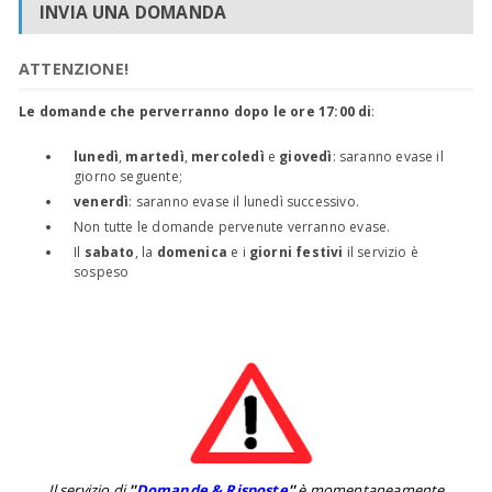
INVIA UNA DOMANDA
ATTENZIONE!
Le domande che perverranno dopo le ore 17:00 di
:
lunedì
,
martedì
,
mercoledì
e
giovedì
: saranno evase il
giorno seguente;
venerdì
: saranno evase il lunedì successivo.
Non tutte le domande pervenute verranno evase.
Il
sabato
, la
domenica
e i
giorni festivi
il servizio è
sospeso
Il servizio di
''
Domande & Risposte
''
è momentaneamente