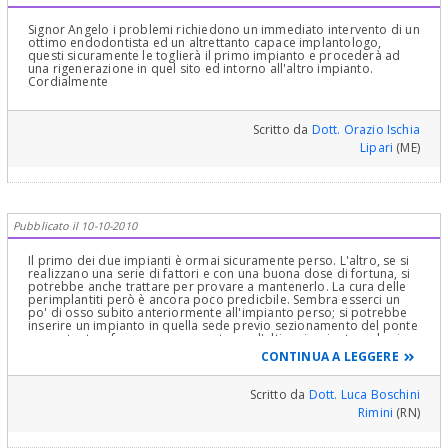
Signor Angelo i problemi richiedono un immediato intervento di un
ottimo endodontista ed un altrettanto capace implantologo,
questi sicuramente le toglierà il primo impianto e procederà ad
una rigenerazione in quel sito ed intorno all'altro impianto.
Cordialmente
Scritto da
Dott. Orazio Ischia
Lipari
(ME)
Pubblicato il 10-10-2010
Il primo dei due impianti è ormai sicuramente perso. L'altro, se si
realizzano una serie di fattori e con una buona dose di fortuna, si
potrebbe anche trattare per provare a mantenerlo. La cura delle
perimplantiti però è ancora poco predicbile. Sembra esserci un
po' di osso subito anteriormente all'impianto perso; si potrebbe
inserire un impianto in quella sede previo sezionamento del ponte
sovrastante e fare un nuovo ponte con l'ultimo impianto se lo si
riuscisse a conservare. Con un po' di impazzimento in più si
CONTINUA A LEGGERE
potrebbe anche ricostruire l'osso perduto, ma potendo evitare...
Generalmente tali casi di riassorbimento di osso perimplantare
sono conseguenza di infezioni batteriche, però mi sento di dire
Scritto da
Dott. Luca Boschini
che forse quegli impianti sono stati anche sovraccaricati in virtù
Rimini
(RN)
del fatto che erano uniti a elementi naturali con un ponte di lunga
travata. La questione sull'unione di denti naturali ed impianti è
piuttosto dibattuta, ma per stare dalla parte del sicuro in un caso