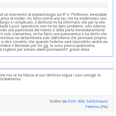
un intervento di implantologia sul 6° e 7°inferiore, inevitabile
 priva di molari. Ho fatto prima una tac che ha evidenziato uno
ungo e complicato, il dentista mi ha informato che per la vite
uttavia il post operatorio non mi ha dato problemi, solo edema;
ando una parestesia del mento e della parte immediatamente
dere solo stamattina, mi ha fatto una panoramica e ha detto che
 parestesia sia determinata solo dall'edema che permane proprio
e; si dice convinto che quando l'edema sarà riassorbito andrà via
endere il Bentelan per tre gg. Io sono preoccupatissima,
a togliere per evitare danni permanenti? grazie Anna
e ma se ha fiducia al suo dentista segua i suoi consigli, la
 Cordialmente.
Scritto da
Dott. Aldo Santomauro
Palermo
(PA)