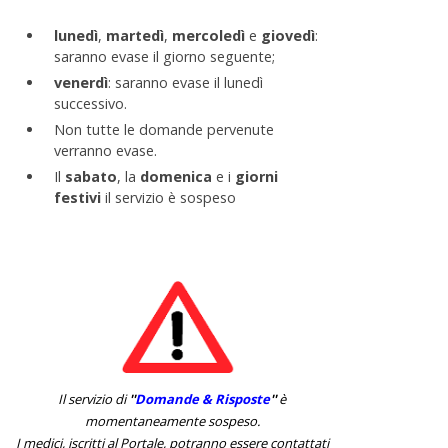
lunedì
,
martedì
,
mercoledì
e
giovedì
:
saranno evase il giorno seguente;
venerdì
: saranno evase il lunedì
successivo.
Non tutte le domande pervenute
verranno evase.
Il
sabato
, la
domenica
e i
giorni
festivi
il servizio è sospeso
Il servizio di
''
Domande & Risposte
''
è
momentaneamente sospeso.
I medici, iscritti al Portale, potranno essere contattati