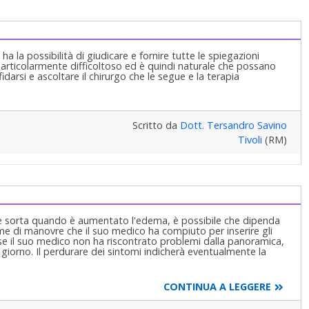
a la possibilità di giudicare e fornire tutte le spiegazioni
 particolarmente difficoltoso ed è quindi naturale che possano
 fidarsi e ascoltare il chirurgo che le segue e la terapia
Scritto da
Dott. Tersandro Savino
Tivoli
(RM)
a è sorta quando è aumentato l'edema, è possibile che dipenda
me di manovre che il suo medico ha compiuto per inserire gli
se il suo medico non ha riscontrato problemi dalla panoramica,
 giorno. Il perdurare dei sintomi indicherà eventualmente la
CONTINUA A LEGGERE