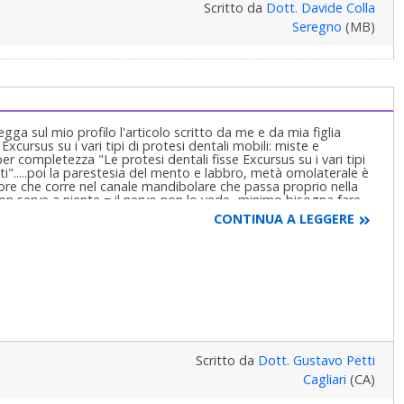
Scritto da
Dott. Davide Colla
Seregno
(MB)
. legga sul mio profilo l'articolo scritto da me e da mia figlia
Excursus su i vari tipi di protesi dentali mobili: miste e
 per completezza "Le protesi dentali fisse Excursus su i vari tipi
nti".....poi la parestesia del mento e labbro, metà omolaterale è
ore che corre nel canale mandibolare che passa proprio nella
non serve a niente = il nervo non lo vede...minimo bisogna fare
mento e di tutta la zona che sta a valle del forame mentoniero
CONTINUA A LEGGERE
i sulle altre strutture anatomiche quali mento e labbra tra le
mirata ... per stabilire se c'è una lesione del nervo o solo una
so la diagnosi e lo studio primplantologico avrebbe dimostrato
lare inferiore e si sarebbe dovuto procedere prima ad una
 prelevato da lei stessa o dal mento o dalla cresta
 tipo di rigenerazione.......si faccia vedere da un buon
ale.................Cordialmente Gustavo Petti, Parodontologia,
ompleta in Casi Clinici Complessi ed Ortodonzia e Pedodonzia la
Scritto da
Dott. Gustavo Petti
Cagliari
(CA)