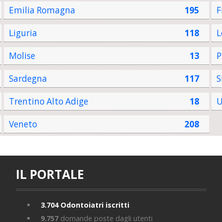
Emilia Romagna
195
F
Liguria
118
L
Molise
13
P
Sardegna
117
S
Trentino Alto Adige
18
U
Veneto
208
IL PORTALE
3.704
Odontoiatri iscritti
9.757
domande poste dagli utenti