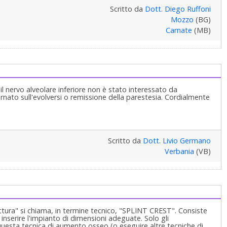
Scritto da
Dott. Diego Ruffoni
Mozzo
(BG)
Carnate
(MB)
il nervo alveolare inferiore non è stato interessato da
ornato sull'evolversi o remissione della parestesia. Cordialmente
Scritto da
Dott. Livio Germano
Verbania
(VB)
attura" si chiama, in termine tecnico, "SPLINT CREST". Consiste
 inserire l'impianto di dimensioni adeguate. Solo gli
questa tecnica di aumento osseo (o eseguire altre tecniche di