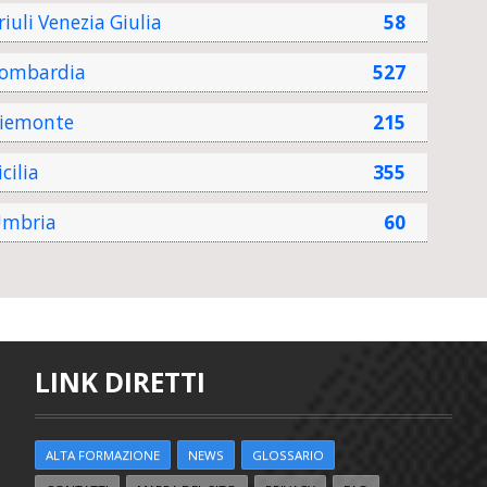
riuli Venezia Giulia
58
ombardia
527
iemonte
215
icilia
355
mbria
60
LINK DIRETTI
ALTA FORMAZIONE
NEWS
GLOSSARIO