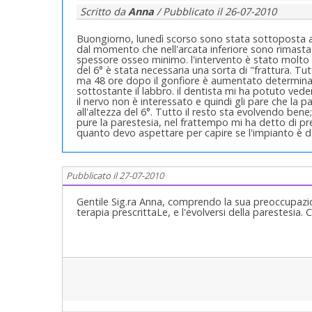
Scritto da
Anna
/ Pubblicato il
26-07-2010
Buongiorno, lunedì scorso sono stata sottoposta ad 
dal momento che nell'arcata inferiore sono rimasta
spessore osseo minimo. l'intervento è stato molto l
del 6° è stata necessaria una sorta di "frattura. T
ma 48 ore dopo il gonfiore è aumentato determin
sottostante il labbro. il dentista mi ha potuto ve
il nervo non è interessato e quindi gli pare che la
all'altezza del 6°. Tutto il resto sta evolvendo ben
pure la parestesia, nel frattempo mi ha detto di pr
quanto devo aspettare per capire se l'impianto è d
Pubblicato il 27-07-2010
Gentile Sig.ra Anna, comprendo la sua preoccupazion
terapia prescrittaLe, e l'evolversi della parestesia.