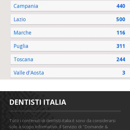
Campania
440
Lazio
500
Marche
116
Puglia
311
Toscana
244
Valle d'Aosta
3
DENTISTI ITALIA
Tutti i contenuti di dentisti-italia.it sono da considerarsi
solo a scopo informativo. Il Servizio di "Domande &