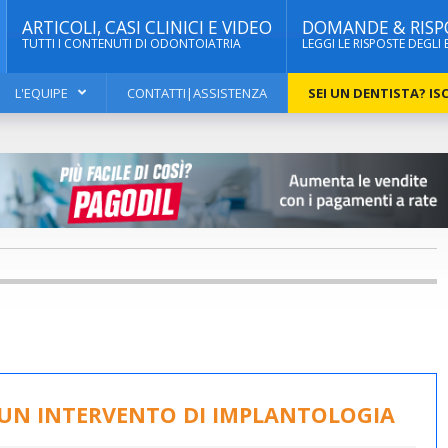
ARTICOLI, CASI CLINICI E VIDEO
DOMANDE & RISP
TUTTI I CONTENUTI DI ODONTOIATRIA
LEGGI LE RISPOSTE DEGLI 
L'EQUIPE
CONTATTI|ASSISTENZA
SEI UN DENTISTA? ISC
UN INTERVENTO DI IMPLANTOLOGIA