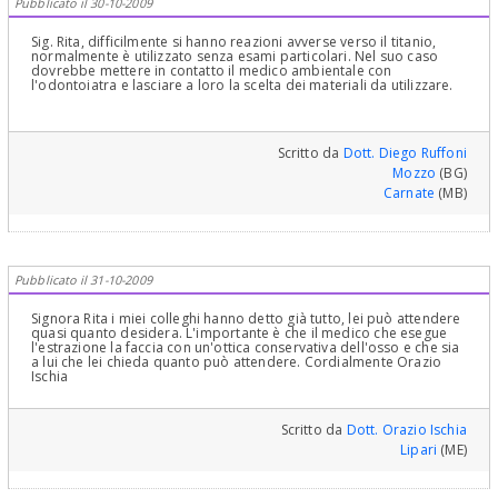
Pubblicato il 30-10-2009
Sig. Rita, difficilmente si hanno reazioni avverse verso il titanio,
normalmente è utilizzato senza esami particolari. Nel suo caso
dovrebbe mettere in contatto il medico ambientale con
l'odontoiatra e lasciare a loro la scelta dei materiali da utilizzare.
Scritto da
Dott. Diego Ruffoni
Mozzo
(BG)
Carnate
(MB)
Pubblicato il 31-10-2009
Signora Rita i miei colleghi hanno detto già tutto, lei può attendere
quasi quanto desidera. L'importante è che il medico che esegue
l'estrazione la faccia con un'ottica conservativa dell'osso e che sia
a lui che lei chieda quanto può attendere. Cordialmente Orazio
Ischia
Scritto da
Dott. Orazio Ischia
Lipari
(ME)