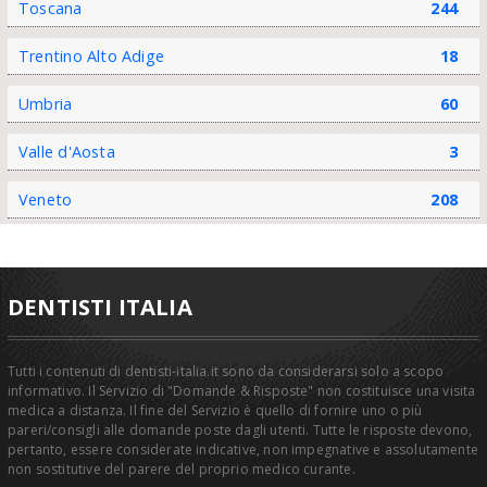
Toscana
244
Trentino Alto Adige
18
Umbria
60
Valle d'Aosta
3
Veneto
208
DENTISTI ITALIA
Tutti i contenuti di dentisti-italia.it sono da considerarsi solo a scopo
informativo. Il Servizio di "Domande & Risposte" non costituisce una visita
medica a distanza. Il fine del Servizio è quello di fornire uno o più
pareri/consigli alle domande poste dagli utenti. Tutte le risposte devono,
pertanto, essere considerate indicative, non impegnative e assolutamente
non sostitutive del parere del proprio medico curante.