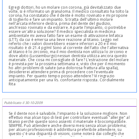
Egregi dottori, ho un molare con corona, già devitalizzato due
volte, si è riformato un granuloma. Il medico consultato ha tolto la
corona, ha constatato che il dente è molto rovinato e mi propone
di toglierlo e fare un impianto. Si tratta dell'ultimo molare
nell'arcata inferiore destra, prima del dente del giudizio,
anch'esso rovinato e da estrarre. A parte l'impianto, ci potrebbe
essere un'altra soluzione? Il medico specialista in medicina
ambientale mi aveva fatto fare un esame di attivazione linfatica
(LTT), da cui è emersa una lieve reazione al titanio. Leggo nel
referto che i valori dovrebbero essere inferiori a 20 e il mio
risultato è di 21.4 pg/ml Sono al corrente del fatto che l'alternativa
al titanio è lo zirconio, ma il mio dentista non utilizza lo zirconio e
dove abito (Lussemburgo) nessun dentista utilizza ancora questo
materiale. Che cosa mi consigliate di fare? L'estrazione del molare
è prevista per la prossima settimana e, visto che per il momento
ho altri problemi di salute (una dolorosa frattura alla spalla),
desidererei attendere prima di procedere con l'eventuale
impianto. Per quanto tempo posso attendere? Vi ringrazio
anticipatamente per una Vs. confortante risposta. Cordialmente
Rita
Pubblicato il 30-10-2009
Se il dente non è salvabile, l'impianto è la soluzione migliore. Non
effettuo mai alcun tipo di test per controllare eventuali "allergie" al
titanio perchè queste sono assenti: il materiale è biocompatibile.
SEMPRE. Può attendere anche diversi mesi senza alcun problema;
per alcuni professionisti è addirittura preferibile attendere, su
questo c'è una disparità di visioni, come noterà dai colleghi che
risponderanno dopo di me. In realtà va bene sia in un modo che