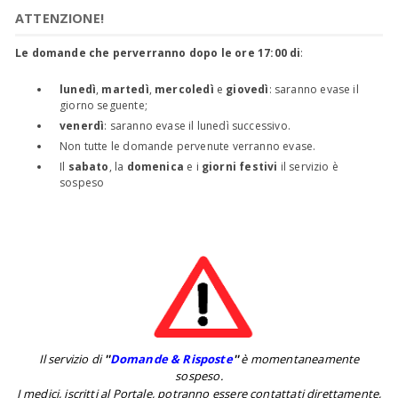
ATTENZIONE!
Le domande che perverranno dopo le ore 17:00 di
:
lunedì
,
martedì
,
mercoledì
e
giovedì
: saranno evase il
giorno seguente;
venerdì
: saranno evase il lunedì successivo.
Non tutte le domande pervenute verranno evase.
Il
sabato
, la
domenica
e i
giorni festivi
il servizio è
sospeso
Il servizio di
''
Domande & Risposte
''
è momentaneamente
sospeso.
I medici, iscritti al Portale, potranno essere contattati direttamente,