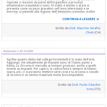
risposte o reazioni da parte dell’organismo a processi
infiammatori essudativi cronici. Di solito è silente o al più si
presenta come un peso gravativo nell'area interessata e se
enorme, si estende alla regione dell'elemento coinvolto, inoltre
potrebbe sfociare in una "reazione focale" cioè si può presentare
sottoforma di reazioni allergiche con manifestazioni oculari,
CONTINUA A LEGGERE
epidermici con prurito generalizzato che si placa solo con
antistaminici e cortisonici od interessare i reni con
glomerulonefrite, il cuore con endocardite batterica o le
Scritto da
Dott. Maurizio Serafini
articolazioni, sottoforma di artrite, ma diviene evidente e
Chieti
(CH)
manifesta, quando il granuloma evolve con una fistola o va
incontro, per contaminazione di batteri piogeni, ad una fusione
ascessuale. Pertanto le conviene risolvere al più presto con una
terapia appropriata e combinata: antibiotica, canalare,
apicectomia, o la sua sostituzione con un impianto. Se sente il
bisogno di approfondire a livello cognitivo questa patologia, può
Pubblicato il 30-10-2009
leggere il caso clinico da me redatto e pubblicato, con tante foto,
appunto: Granulomi apicali &/O Paradontite apicale cronica. Se
però desidera può risolvere in un solo momento il tutto con un
Sig Rita quanto detto dal collega Formentelli è lo stato dell'arte.
impianto post estrattivo, che è a mio avviso la soluzione migliore;
Aggiungo che attualmente gli impianti sono di Titanio punto e
può leggere appunto impianti post estrattivi a carico immediato.
basta. La Zirconia è riservata ai restauri protesici, anche a quelli
Cordiali Saluti.
inseriti su impianti. Per capirci, la radice finta è sempre di titanio;
sopra, poi, ci si possono mettere varie cose e la zirconia o ossido
di zirconio è un ottimo materiale molto biocompatibile
Scritto da
Dott. Paolo Gilardini
Ivrea
(TO)