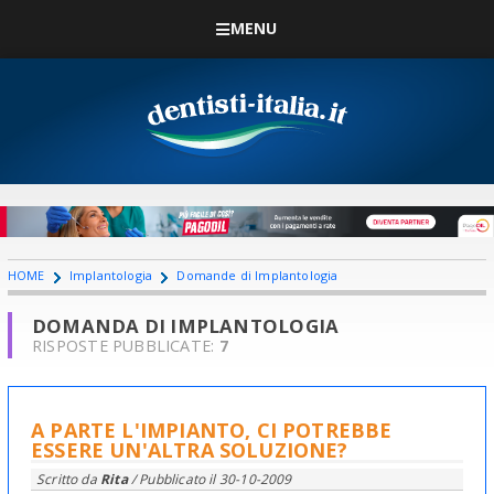
MENU
HOME
Implantologia
Domande di Implantologia
DOMANDA DI IMPLANTOLOGIA
RISPOSTE PUBBLICATE:
7
A PARTE L'IMPIANTO, CI POTREBBE
ESSERE UN'ALTRA SOLUZIONE?
Scritto da
Rita
/ Pubblicato il
30-10-2009