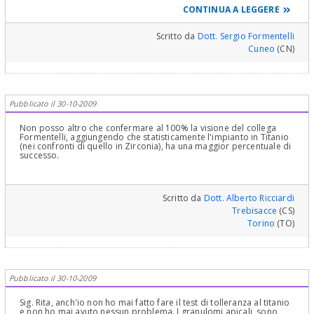
nell'altro. Procedendo all'estrazione e contemporaneamente
CONTINUA A LEGGERE
all'impianto lei risolve tutto in una unica seduta, con una unica
anestesia: il buco nell'osso è già quasi fatto... Perchè perdere quel
momento, se non ci sono validi motivi per fare diversamente?
Scritto da
Dott. Sergio Formentelli
Cuneo
(CN)
Pubblicato il 30-10-2009
Non posso altro che confermare al 100% la visione del collega
Formentelli, aggiungendo che statisticamente l'impianto in Titanio
(nei confronti di quello in Zirconia), ha una maggior percentuale di
successo.
Scritto da
Dott. Alberto Ricciardi
Trebisacce
(CS)
Torino
(TO)
Pubblicato il 30-10-2009
Sig. Rita, anch'io non ho mai fatto fare il test di tolleranza al titanio
e non ho mai avuto nessun problema. I granulomi apicali, sono