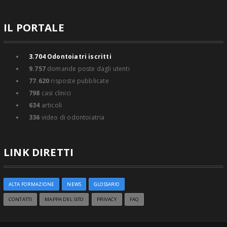
IL PORTALE
3.704
Odontoiatri iscritti
9.757
domande poste dagli utenti
77.620
risposte pubblicate
798
casi clinici
634
articoli
336
video di odontoiatria
LINK DIRETTI
ALTA FORMAZIONE
NEWS
GLOSSARIO
CONTATTI
MAPPA DEL SITO
PRIVACY
FAQ