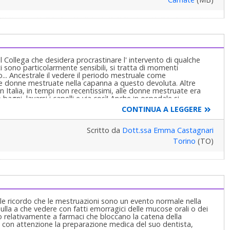
il Collega che desidera procrastinare l' intervento di qualche
i sono particolarmente sensibili, si tratta di momenti
... Ancestrale il vedere il periodo mestruale come
o le donne mestruate nella capanna a questo devoluta. Altre
In Italia, in tempi non recentissimi, alle donne mestruate era
bagni, lavarsi i capelli e via così! Anche in ospedale si
ibile, fuori periodo mestruale.
CONTINUA A LEGGERE
Scritto da
Dott.ssa Emma Castagnari
Torino
(TO)
 le ricordo che le mestruazioni sono un evento normale nella
ulla a che vedere con fatti emorragici delle mucose orali o dei
o relativamente a farmaci che bloccano la catena della
ti con attenzione la preparazione medica del suo dentista,