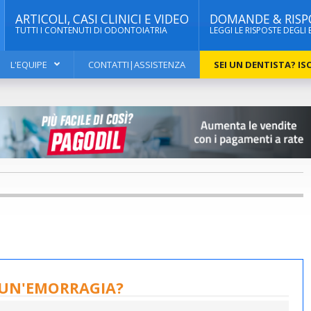
ARTICOLI, CASI CLINICI E VIDEO
DOMANDE & RISP
TUTTI I CONTENUTI DI ODONTOIATRIA
LEGGI LE RISPOSTE DEGLI 
L'EQUIPE
CONTATTI|ASSISTENZA
SEI UN DENTISTA? ISC
E UN'EMORRAGIA?