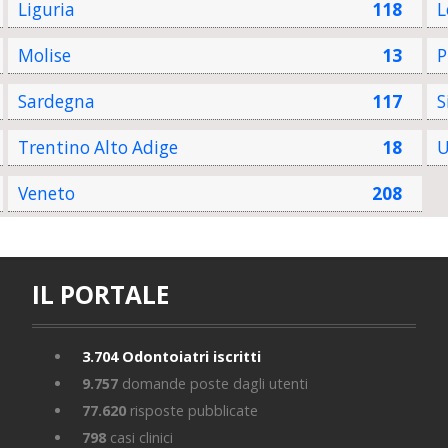
Liguria
118
L
Molise
13
P
Sardegna
117
S
Trentino Alto Adige
18
U
Veneto
208
IL PORTALE
3.704
Odontoiatri iscritti
9.757
domande poste dagli utenti
77.620
risposte pubblicate
798
casi clinici