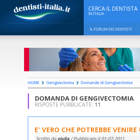
CERCA IL DENTISTA
IN ITALIA
IL FORUM DEI DENTISTI
HOME
Gengivectomia
Domande di Gengivectomia
DOMANDA DI GENGIVECTOMIA
RISPOSTE PUBBLICATE:
11
E' VERO CHE POTREBBE VENIR
Scritto da
giulia
/ Pubblicato il
01-07-2011