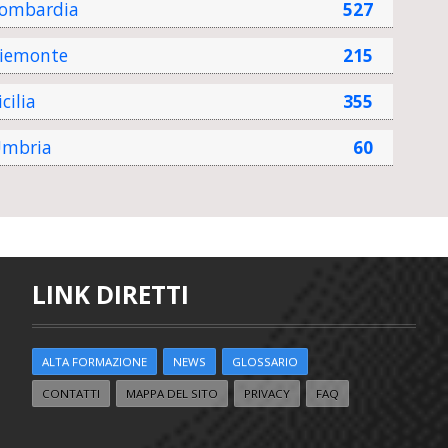
ombardia
527
iemonte
215
icilia
355
mbria
60
LINK DIRETTI
ALTA FORMAZIONE
NEWS
GLOSSARIO
CONTATTI
MAPPA DEL SITO
PRIVACY
FAQ