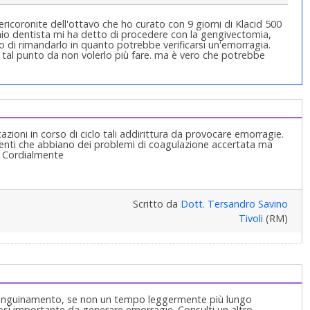
ricoronite dell'ottavo che ho curato con 9 giorni di Klacid 500
mio dentista mi ha detto di procedere con la gengivectomia,
o di rimandarlo in quanto potrebbe verificarsi un'emorragia.
 tal punto da non volerlo più fare. ma è vero che potrebbe
cazioni in corso di ciclo tali addirittura da provocare emorragie.
ienti che abbiano dei problemi di coagulazione accertata ma
. Cordialmente
Scritto da
Dott. Tersandro Savino
Tivoli
(RM)
l sanguinamento, se non un tempo leggermente più lungo
osì importante da generare emorragie. Consulti un altro