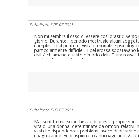
Pubblicato il 05-07-2011
Non mi sembra il caso di essere così drastici verso 
giorno. Durante il periodo mestruale alcuni soggett
complessi dal punto di vista ormonale e psicologico
particolarmente difficile: - i pellerossa spostavan
civiltà chiamano questo periodo della ''luna rossa'' 
proibito toccare i fiori che sarebbero appassiti, fare 
preferisce intervenire chirurgicamente, quando poss
Pubblicato il 05-07-2011
Mai sentita una sciocchezza di queste proporzioni,
vita di una donna, determinate da ormoni relativi, n
vasi che rispondono a problemi invece di piastrine 
coagulazione -vedi aspirina- o anticoagulanti. Valu