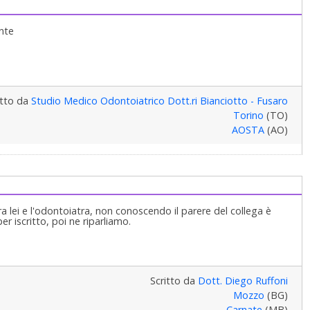
ente
itto da
Studio Medico Odontoiatrico Dott.ri Bianciotto - Fusaro
Torino
(TO)
AOSTA
(AO)
ra lei e l'odontoiatra, non conoscendo il parere del collega è
per iscritto, poi ne riparliamo.
Scritto da
Dott. Diego Ruffoni
Mozzo
(BG)
Carnate
(MB)