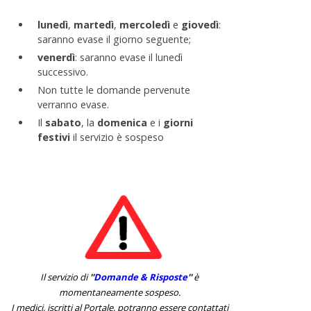
lunedì
,
martedì
,
mercoledì
e
giovedì
:
saranno evase il giorno seguente;
venerdì
: saranno evase il lunedì
successivo.
Non tutte le domande pervenute
verranno evase.
Il
sabato
, la
domenica
e i
giorni
festivi
il servizio è sospeso
Il servizio di
''
Domande & Risposte
''
è
momentaneamente sospeso.
I medici, iscritti al Portale, potranno essere contattati