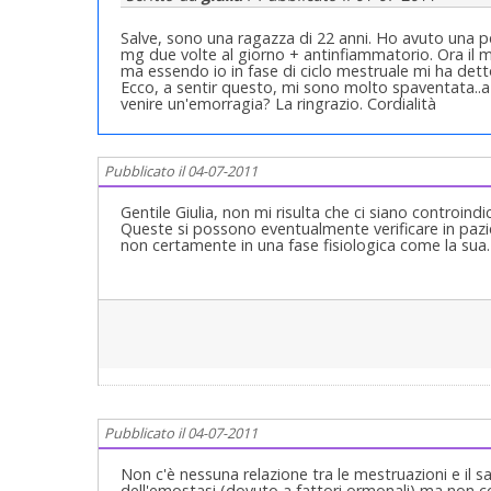
Salve, sono una ragazza di 22 anni. Ho avuto una pe
mg due volte al giorno + antinfiammatorio. Ora il 
ma essendo io in fase di ciclo mestruale mi ha dett
Ecco, a sentir questo, mi sono molto spaventata..a
venire un'emorragia? La ringrazio. Cordialità
Pubblicato il 04-07-2011
Gentile Giulia, non mi risulta che ci siano controindi
Queste si possono eventualmente verificare in paz
non certamente in una fase fisiologica come la sua
Pubblicato il 04-07-2011
Non c'è nessuna relazione tra le mestruazioni e i
dell'emostasi (dovuto a fattori ormonali) ma non c