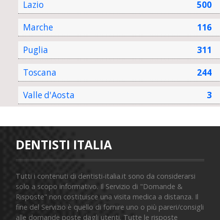
Lazio
500
Marche
116
Puglia
311
Toscana
244
Valle d'Aosta
3
DENTISTI ITALIA
Tutti i contenuti di dentisti-italia.it sono da considerarsi
solo a scopo informativo. Il Servizio di "Domande &
Risposte" non costituisce una visita medica a distanza. Il
fine del Servizio è quello di fornire uno o più pareri/consigli
alle domande poste dagli utenti. Tutte le risposte