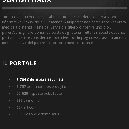
Tutti i contenuti di dentisti-italia.it sono da considerarsi solo a scopo
informativo. Il Servizio di "Domande & Risposte" non costituisce una visita
medica a distanza. Il fine del Servizio è quello di fornire uno o più
pareri/consigli alle domande poste dagli utenti. Tutte le risposte devono,
pertanto, essere considerate indicative, non impegnative e assolutamente
non sostitutive del parere del proprio medico curante.
IL PORTALE
3.704
Odontoiatri iscritti
9.757
domande poste dagli utenti
77.620
risposte pubblicate
798
casi clinici
634
articoli
336
video di odontoiatria