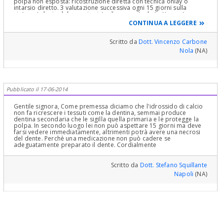
polpa non esposta: ricostruzione diretta con tecnica onlay o
intarsio diretto. 3 valutazione successiva ogni 15 giorni sulla
sintomatologia dolorosa in vista di un eventuale trattamento
canalare. Ad ogni modo visto il tipo di lesione ( frattura traumatica
CONTINUA A LEGGERE
) 4 terapia protesica - conservativa a lungo termine: intarsio o
short crown) in disilicato di litio. Ad ogni modo come già detto
nelle precedenti risposte : prima su ricopre e più alte sono le % di
Scritto da
Dott. Vincenzo Carbone
sopravvivenza a lungo termina della polpa .
Nola
(NA)
Pubblicato il 17-06-2014
Gentile signora, Come premessa diciamo che l'idrossido di calcio
non fa ricrescere i tessuti come la dentina, semmai produce
dentina secondaria che le sigilla quella primaria e le protegge la
polpa. In secondo luogo lei non può aspettare 15 giorni ma deve
farsi vedere immediatamente, altrimenti potrà avere una necrosi
del dente. Perchè una medicazione non può cadere se
adeguatamente preparato il dente. Cordialmente
Scritto da
Dott. Stefano Squillante
Napoli
(NA)