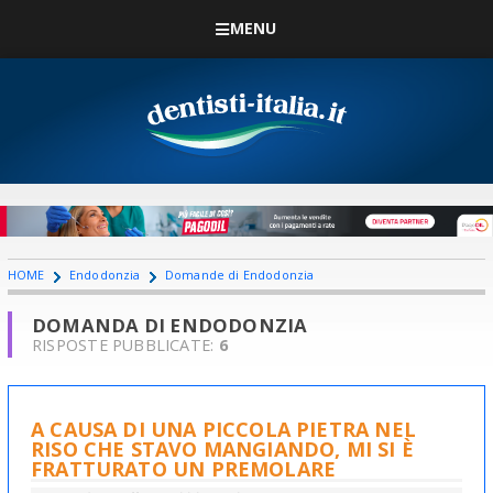
MENU
HOME
Endodonzia
Domande di Endodonzia
DOMANDA DI ENDODONZIA
RISPOSTE PUBBLICATE:
6
A CAUSA DI UNA PICCOLA PIETRA NEL
RISO CHE STAVO MANGIANDO, MI SI È
FRATTURATO UN PREMOLARE