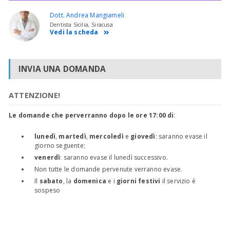
Dott. Andrea Mangiameli
Dentista Sicilia, Siracusa
Vedi la scheda
INVIA UNA DOMANDA
ATTENZIONE!
Le domande che perverranno dopo le ore 17:00 di
:
lunedì
,
martedì
,
mercoledì
e
giovedì
: saranno evase il
giorno seguente;
venerdì
: saranno evase il lunedì successivo.
Non tutte le domande pervenute verranno evase.
Il
sabato
, la
domenica
e i
giorni festivi
il servizio è
sospeso