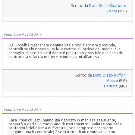
utile per salvaguardare nel tempo dente e ricostruzione). A questo
punto comunque, seguendo quello che le hanno prospettato, le
Scritto da
Dott. Giulio Sbarbaro
opzioni sono due: ricostruzione immediata del dente (se la
Zocca
(MO)
struttura è sufficientemente ritentiva) o devitalizzazione, ma non
fra 15 giorni; i tessuti dentali non ricrescono, avvengono soltanto
limitati processi di re-mineralizzazione dello strato più esterno di
dentina esposto agli agenti esterni (la cosiddetta dentina di
reazione o terziaria).
Pubblicato il 14-06-2014
Sig. Rosalba rigenerare dentina vitale non è ancora possibile,
controlli se chi opera su di lei è iscritto all'ordine dei medici e le
consiglio di ricostruire il dente il più presto possibile e in caso di
contrarietà si faccia mettere le indicazioni all'attesa.
Scritto da
Dott. Diego Ruffoni
Mozzo
(BG)
Carnate
(MB)
Pubblicato il 14-06-2014
Cara i miei colleghi hanno già risposto in maniera esauriente,
proverò a darle un mio piano di trattamento: 1 valutazione della
profondità della Rima di frattura ( non sempre è necessario
eseguire una Rx endorale) 2 se si tratta di un dente vitale con