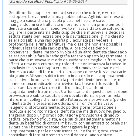
Scritto da
rosalba
/ Pubblicato il
13-06-2014
Gentili medici, apprezzo molto il servizio che offrite, e vorrei
sottoporvi brevemente la mia problematica. Agli inizi del mese di
maggio a causa di una piccola pietra nel riso che stavo
mangiando, mi si è fratturato un premolare, in un primo tempo il
dentista a cui subito mi sono rivolto mi aveva dato due soluzioni:
togliere la parte interna della cuspide che si muoveva, e decidere
seduta stante per l'estrazione o la devitalizzazione, gli ho chiesto
se era possibile una radiografia piu accurata per vedere la
profondità della rima di frattura, ma disse che non era possibile
individualizzarla dalla radiografia. Allora col desiderio di
conservare il dente, mi sono rivolta ad un altro dentista chiedendo
se era possibile fare la radiografia tenendo aperto leggermente la
parte che si muoveva in modo da evidenziare meglio la frattura, in
effetti la rima non era molto profonda e non intaccava la radice. In
conclusione la sua terapia era quella di rimuovere la parte del
dente staccata e di fare una ricostruzione come se fosse una carie
più grande. Mi sono subito trovato in accordo e all'appuntamento
successivo, dopo avermi tolto la parte del dente pendolante, mi
ha messo una medicazione provvisoria a base di idrossido di
calcio per favorire la ricrescita di dentina, fissandomi
l'appuntamento fra un mese. Sfortunatamente questa medicazione
provvisoria è subito caduta e son dovuta ritornare per farmela
rifare, ma il collega che ha rifatto l'otturazione provvisoria (perchè
il dentista della precendete otturazione non c'era) ha usato
l'eugenolo, sfortunatamente, dopo due giorni l'otturazione è
ricaduta e sono ritornata dal dentista che ma di nuovo l'eugenolo.
Tragedia! dopo un giorno l'otturazione provvisoria è di nuovo
caduta, ora sono sfiduciata, e da più di una settimana metto nel
dente un batuffolo di cotone imbevuto con un antisettico orale per
evitare che i batteri possono danneggiare la polpa;
l'appuntamento per la ricostruzione ce l'ho fra 15 giorni, cosa mi
consigliate di fare, vi premetto che il dente quando è stato