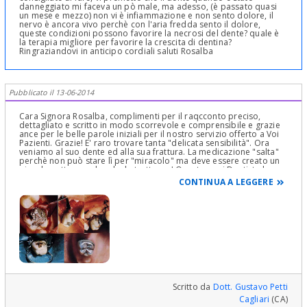
danneggiato mi faceva un pò male, ma adesso, (è passato quasi
un mese e mezzo) non vi è infiammazione e non sento dolore, il
nervo è ancora vivo perchè con l'aria fredda sento il dolore,
queste condizioni possono favorire la necrosi del dente? quale è
la terapia migliore per favorire la crescita di dentina?
Ringraziandovi in anticipo cordiali saluti Rosalba
Pubblicato il 13-06-2014
Cara Signora Rosalba, complimenti per il raqcconto preciso,
dettagliato e scritto in modo scorrevole e comprensibile e grazie
ance per le belle parole iniziali per il nostro servizio offerto a Voi
Pazienti. Grazie! E' raro trovare tanta "delicata sensibilità". Ora
veniamo al suo dente ed alla sua frattura. La medicazione "salta"
perchè non può stare lì per "miracolo" ma deve essere creato un
piccolo sottosquadro che la trattenga! Questo ogni Dentista lo sa
e non capisco perchè non venga fatto. Visto che parla di più
CONTINUA A LEGGERE
Dentisti che si alternano al suo Dente, ogni volta che si reca da
loro, immagino che si tratti di una Clinica e dal comportamento dei
Dentisti sono portato a pensare ad una Clinica Low-Cost (a basso
costo)! Questo spiegherebbe la scarsa "competenza", diciamo
così in senso lato, almeno seguendo il suo dire! La Dentina non
ricresce, nel caso, l'idrossido di calcio fa sintetizzare Dentina
secondaria che sigilla e chiude i tubuli dentinali esposti,
diminuendo la possibilità di infezione pulpare! Non ricresce mica
come un "albero" :)! Non so che dirle. Si tratta di una "fesseria". Di
normale routine odontoiatrica! La rima di frattura la si sarebbe
dovuta sondare con uno specillo e con un sondino parodontale
per sentirla e misurarne la profondità sotto gengiva. Se si
Scritto da
Dott. Gustavo Petti
estendesse sottogengiva, basterebbe fare un piccolo intervento di
Cagliari
(CA)
Chirurgia Parodontale Gengivale o Mucogengivale di allungamento