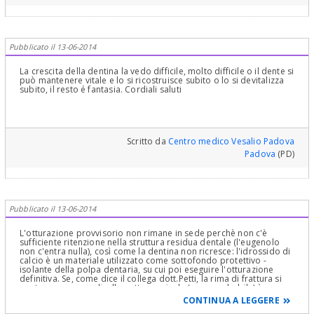
della corona clinica per "portare fuori tutta la parte fratturata",
curare la radice e riabilitarla con un pernomoncone ed una corona
protesica o con una semplice otturazione più estesa, che si chiama
ricostruzione conservativa, se ci fossero le condizioni idonee! Fare
una Gengivectomia o un Lembo riposizionato apicalmente con
Pubblicato il 13-06-2014
osteotomia osteoplastoca di pende dalla profondità della frattura
stessa e dal fatto che sia presente o no una banda sufficiente di
Gengiva Aderente! E' un intervento tranquillissimo, veloce e sicuro
La crescita della dentina la vedo difficile, molto difficile o il dente si
e permette in pochi giorni di risolvere tutto!Tutto questo si deve
può mantenere vitale e lo si ricostruisce subito o lo si devitalizza
valutare e fare perchè materiali artificiali sottogengiva non si
subito, il resto é fantasia. Cordiali saluti
devono "mettere" perchè si perderebbe l'attacco epiteliale al
dente con formazione di una tasca parodontale iatrogena, ossia
dovuta al Medico con inizio di una patologia Parodontale e difetti
ossei parodontali estrinsecantesi in tasche parodontali sondabili!
Vede quante "finezze" diagnostiche occorrono per pianificare una
Scritto da
Centro medico Vesalio Padova
corretta terapia? Certo in un Centro Low Cost, dove addirittura si
reclamizzano visite gratuite, e non solo quelle, questo non
Padova
(PD)
potrebbe avvenire, chiaro? Cari saluti e non faccia estrarre il
dente! Le lascio un poster di una frattura di un dente curato con
allungamento della corona clinica e ricostruzione, in questo caso
di amalgama d'argento, ma può benissimo essere anche in
materiale estetico.
Pubblicato il 13-06-2014
L'otturazione provvisorio non rimane in sede perchè non c'è
sufficiente ritenzione nella struttura residua dentale (l'eugenolo
non c'entra nulla), così come la dentina non ricresce: l'idrossido di
calcio è un materiale utilizzato come sottofondo protettivo -
isolante della polpa dentaria, su cui poi eseguire l'otturazione
definitiva. Se, come dice il collega dott.Petti, la rima di frattura si
porta comunque a livello sottogengivale (cosa probabile) è
necessario un intervento di allungamento si corona clinica per
CONTINUA A LEGGERE
esporre struttura dentale sana (quasi mai viene fatto, ma è molto