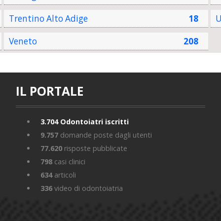
Trentino Alto Adige
18
U
Veneto
208
IL PORTALE
3.704
Odontoiatri iscritti
9.757
domande poste dagli utenti
77.620
risposte pubblicate
798
casi clinici
634
articoli
336
video di odontoiatria