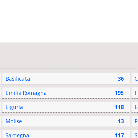
Basilicata
36
C
Emilia Romagna
195
F
Liguria
118
L
Molise
13
P
Sardegna
117
S