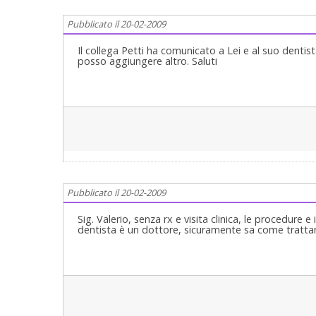
seduta si rifinisce la strumentazione... si vede se 
e si chiude sempre con membrana osmotica... 4-infin
Pubblicato il 20-02-2009
Il collega Petti ha comunicato a Lei e al suo dentis
posso aggiungere altro. Saluti
Pubblicato il 20-02-2009
Sig. Valerio, senza rx e visita clinica, le procedure 
dentista è un dottore, sicuramente sa come trattar