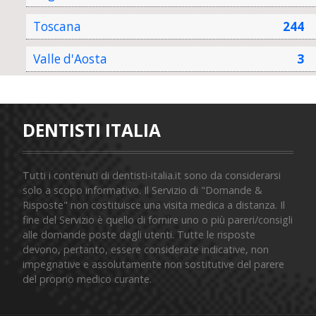
Toscana
244
Valle d'Aosta
3
DENTISTI ITALIA
Tutti i contenuti di dentisti-italia.it sono da considerarsi
solo a scopo informativo. Il Servizio di "Domande &
Risposte" non costituisce una visita medica a distanza. Il
fine del Servizio è quello di fornire uno o più pareri/consigli
alle domande poste dagli utenti. Tutte le risposte
devono, pertanto, essere considerate indicative, non
impegnative e assolutamente non sostitutive del parere
del proprio medico curante.