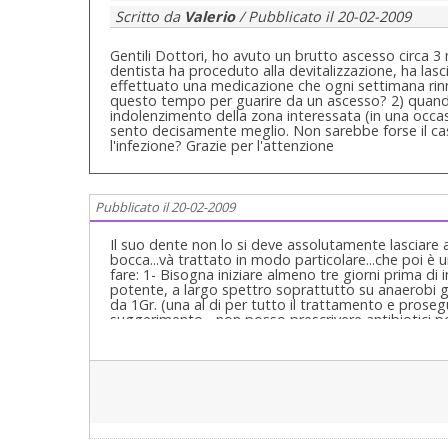
Scritto da
Valerio
/ Pubblicato il
20-02-2009
Gentili Dottori, ho avuto un brutto ascesso circa 3
dentista ha proceduto alla devitalizzazione, ha lasc
effettuato una medicazione che ogni settimana rinn
questo tempo per guarire da un ascesso? 2) quando
indolenzimento della zona interessata (in una occ
sento decisamente meglio. Non sarebbe forse il cas
l'infezione? Grazie per l'attenzione
Pubblicato il 20-02-2009
Il suo dente non lo si deve assolutamente lasciare a
bocca...và trattato in modo particolare...che poi è
fare: 1- Bisogna iniziare almeno tre giorni prima di 
potente, a largo spettro soprattutto su anaerobi gr
da 1Gr. (una al di per tutto il trattamento e proseg
suggerimento ...non posso prescrivere antibiotici 
accurata...lo farà il suo medico che la prenderà in c
la terza di chiusura dei canali il Lunedì sucessivo.
terminando 4/5 giorni dopo, in tutto 14/15 Fiale da
lavaggi (sotto diga ovviamente) di ipoclorito neut
della chiusura provvisoria a fine seduta con prima 
dentro il canale. Si chiudono poi i denti alla fine
reinfezione dei denti coi microbi da fuori a dentro 
sopravvssuti dentro che causerebbe pressione e quin