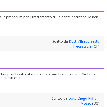
c'è pus ( se c'è bisogna progammare altre sedute) si ripete tutto
e in terza seduta si chiude il dente... Cordialmente
ta la procedura per il trattamento di un dente necrotico. Io non
Scritto da
Dott. Alfredo Sestu
Trecastagni
(CT)
e i tempi utilizzati dal suo dentista sembrano congrui. Se il suo
e questi casi.
Scritto da
Dott. Diego Ruffoni
Mozzo
(BG)