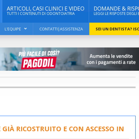
ARTICOLI, CASI CLINICI E VIDEO
DOMANDE & RISP
TUTTI I CONTENUTI DI ODONTOIATRIA
LEGGI LE RISPOSTE DEGLI 
L'EQUIPE
CONTATTI|ASSISTENZA
SEI UN DENTISTA? ISC
GIÀ RICOSTRUITO E CON ASCESSO IN