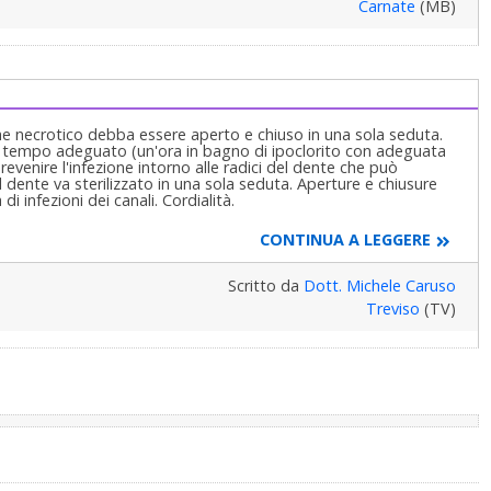
Carnate
(MB)
he necrotico debba essere aperto e chiuso in una sola seduta.
in un tempo adeguato (un'ora in bagno di ipoclorito con adeguata
venire l'infezione intorno alle radici del dente che può
 dente va sterilizzato in una sola seduta. Aperture e chiusure
i infezioni dei canali. Cordialità.
CONTINUA A LEGGERE
Scritto da
Dott. Michele Caruso
Treviso
(TV)