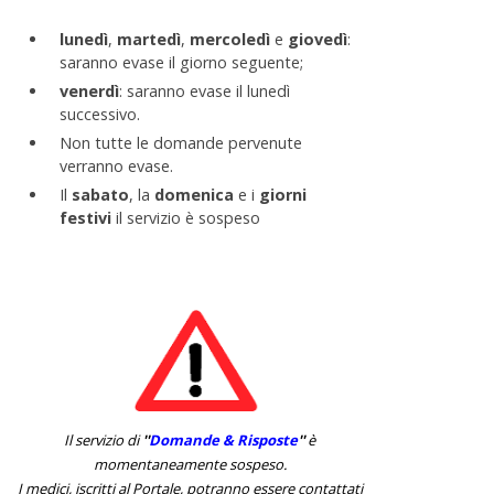
lunedì
,
martedì
,
mercoledì
e
giovedì
:
saranno evase il giorno seguente;
venerdì
: saranno evase il lunedì
successivo.
Non tutte le domande pervenute
verranno evase.
Il
sabato
, la
domenica
e i
giorni
festivi
il servizio è sospeso
Il servizio di
''
Domande & Risposte
''
è
momentaneamente sospeso.
I medici, iscritti al Portale, potranno essere contattati