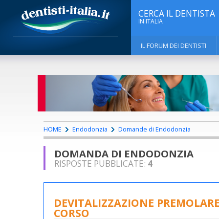
CERCA IL DENTISTA
IN ITALIA
IL FORUM DEI DENTISTI
HOME
Endodonzia
Domande di Endodonzia
DOMANDA DI ENDODONZIA
RISPOSTE PUBBLICATE:
4
DEVITALIZZAZIONE PREMOLARE 
CORSO