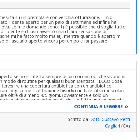
 mesi fa su un premolare con vecchia otturazione. Il mio
iato il dente aperto per un paio di settimane ed infine ha
ova. Le mie domande sono: 1) è possibile che ci voglia tutto
 il dente è chiuso avverto una chiara sensazione di
asione mi ha fatto molto male!), mentre quando è aperto mi
o di lasciarlo aperto ancora per un po e far passare
perto se no si infetta sempre di più coi microbi che vivono in
 un modo di routine per qualsiasi buon Dentista!!! ECCO Cosa
intervenire una copertura antibiotica con un antibiotico
am neg. come il ceftriaxone bisodico in fiale intra muscolari
uire oltre di almeno 4/5 giorni. (ovviamente è solo un
per vie web senza neanche averla vista e fatto una anamnesi
ura)!!!!Faccia la prima seduta un lunedì...la seconda un Venerdì e
CONTINUA A LEGGERE
..in modo da assumere, partendo da tre giorni prima e
 1 Gr. (una al dì) 2- procedere alla strumentazione accurata con
ralizzato poi da acqua ossigenata e lavaggi soprattutto prima
Scritto da
Dott. Gustavo Petti
Clorofenolocanforato, poi con lo stesso antibiotico lasciato
Cagliari
(CA)
 di ogni seduta con membrana osmotica per impedire la
e nello stesso tempo per fare uscire il gas prodotto dai microbi
di dolore! E qui finisce la prima seduta! 3- Nella seconda