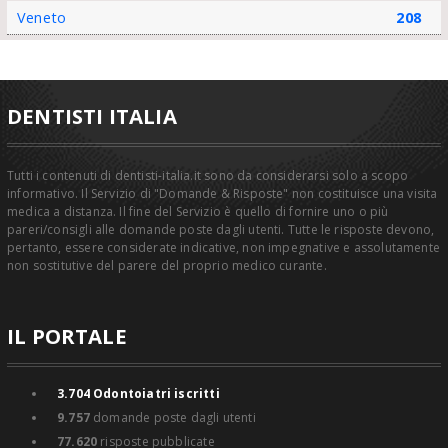
Veneto
208
DENTISTI ITALIA
Tutti i contenuti di dentisti-italia.it sono da considerarsi solo a scopo
informativo. Il Servizio di "Domande & Risposte" non costituisce una visita
medica a distanza. Il fine del Servizio è quello di fornire uno o più
pareri/consigli alle domande poste dagli utenti. Tutte le risposte devono,
pertanto, essere considerate indicative, non impegnative e assolutamente
non sostitutive del parere del proprio medico curante.
IL PORTALE
3.704
Odontoiatri iscritti
9.757
domande poste dagli utenti
77.620
risposte pubblicate