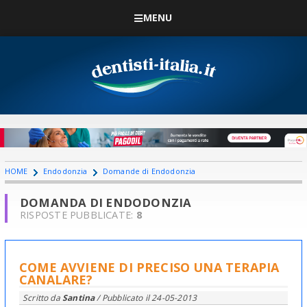
MENU
HOME
Endodonzia
Domande di Endodonzia
DOMANDA DI ENDODONZIA
RISPOSTE PUBBLICATE:
8
COME AVVIENE DI PRECISO UNA TERAPIA
CANALARE?
Scritto da
Santina
/ Pubblicato il
24-05-2013