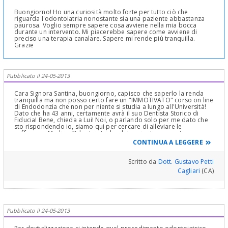
Buongiorno! Ho una curiosità molto forte per tutto ciò che
riguarda l'odontoiatria nonostante sia una paziente abbastanza
paurosa. Voglio sempre sapere cosa avviene nella mia bocca
durante un intervento. Mi piacerebbe sapere come avviene di
preciso una terapia canalare. Sapere mi rende più tranquilla.
Grazie
Pubblicato il 24-05-2013
Cara Signora Santina, buongiorno, capisco che saperlo la renda
tranquilla ma non posso certo fare un "IMMOTIVATO" corso on line
di Endodonzia che non per niente si studia a lungo all'Università!
Dato che ha 43 anni, certamente avrà il suo Dentista Storico di
Fiducia! Bene, chieda a Lui! Noi, o parlando solo per me dato che
sto rispondendo io, siamo qui per cercare di alleviare le
sofferenze Medico-Odontoiatriche dei pazienti, non certo per
"soddisfare" i loro "desideri di curiosità", legettimi, sani, utili, ma
CONTINUA A LEGGERE
fuoril luogo in questa sede! E' bello sentir dire " Ho una curiosità
molto forte per tutto ciò che riguarda l'odontoiatria", mi domando
allora perchè non si iscriva al Corso di Laurea in Odontoiatria, così
Scritto da
Dott. Gustavo Petti
vivrà felice e soddisferà tutte le sue ambizioni!Cordialmente
Cagliari
(CA)
Gustavo Petti, Parodontologia, Implantologia, Gnatologia e
Riabilitazione Orale Completa in Casi Clinici Complessi ed
Ortodonzia e Pedodonzia la figlia Claudia Petti, in Cagliari
Pubblicato il 24-05-2013