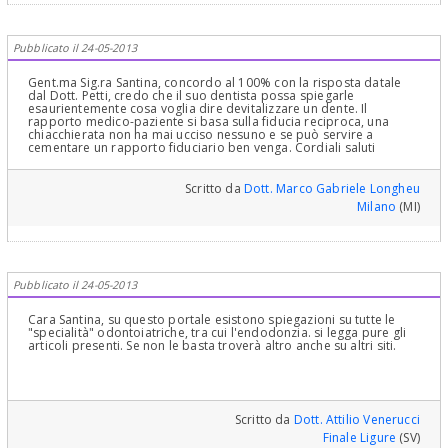
Pubblicato il 24-05-2013
Gent.ma Sig.ra Santina, concordo al 100% con la risposta datale
dal Dott. Petti, credo che il suo dentista possa spiegarle
esaurientemente cosa voglia dire devitalizzare un dente. Il
rapporto medico-paziente si basa sulla fiducia reciproca, una
chiacchierata non ha mai ucciso nessuno e se può servire a
cementare un rapporto fiduciario ben venga. Cordiali saluti
Scritto da
Dott. Marco Gabriele Longheu
Milano
(MI)
Pubblicato il 24-05-2013
Cara Santina, su questo portale esistono spiegazioni su tutte le
"specialità" odontoiatriche, tra cui l'endodonzia. si legga pure gli
articoli presenti. Se non le basta troverà altro anche su altri siti.
Scritto da
Dott. Attilio Venerucci
Finale Ligure
(SV)