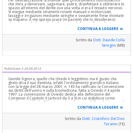
Per devitalizzazione si intende quel procedimento odontoiatrico
che mira a denervare, sagomare, pulire, disinfettare e obliterare lo
spazio all'interno del dente ove una volta vi era il tessuto nervoso.
Si esegue mediante strumenti rotanti manuali o motorizzati,
lavaggi e irrigazioni mediante siringhe e ovviamente frese montate
su trapano. A me spesso piace (in pazienti che lo desiderano)
descrivere ciò che sto facendo mentre lo faccio. Secondo me
rende il paziente più collaborativo e partecipe. Chieda al collega
CONTINUA A LEGGERE
di fare lo stesso. Cordiali saluti.
Scritto da
Dott. Davide Colla
Seregno
(MB)
Pubblicato il 24-05-2013
Gentile Signora, quello che chiede è leggittimo ma è giusto che
glielo dica il suo dentista, infatti l'ordinamento giuridico italiano
con la legge del 28 marzo 2001, n. 145 ha ratificato la Convenzione
sui diritti dell'uomo e sulla biomedicina, fatta a Oviedo il 4 aprile
1997. La convenzione di Oviedo dedica alla definizione del
Consenso il Capitolo II (articoli da 5 a 9) in cui stabilisce come
regola generale che:"Un intervento nel campo della salute non può
essere effettuato se non dopo che la persona interessata abbia
CONTINUA A LEGGERE
dato consenso libero e informato. Questa persona riceve
innanzitutto una informazione adeguata sullo scopo e sulla natura
dell’intervento e sulle sue conseguenze e i suoi rischi. La persona
Scritto da
Dott. Cristoforo Del Deo
interessata può, in qualsiasi momento, liberamente ritirare il
Teramo
(TE)
proprio consenso." (art. 5)