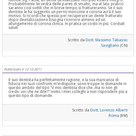
Probabilmente lei vedrà delle pareti di smalto, ma al lato pratico
saranno così sottili che in breve tempo si frattureranno. Se il suo
dentista le ha suggerito un perno moncone e corona avrà il suo
motivo. Si ricordi che spesso per recuperare un dente fratturato
dopo devitalizzazione bisogna ricorrere almeno ad un
allungamento di corona clinica. In pratica un costo in più. Cordiali
saluti
Scritto da
Dott. Massimo Tabasso
Savigliano
(CN)
Pubblicato il 12-12-2011
Il suo dentista ha perfettamente ragione, e la sua mancanza di
fiducia nei suoi confronti m'indispone; sono troppe le domande in
questo ambito del tipo "il mio dentista dice che..ma io non gli
credo..voi che ne dite?" Invito i miei colleghi a non rispondere più a
questo tipo di domande.
Scritto da
Dott. Lorenzo Alberti
Roma
(RM)