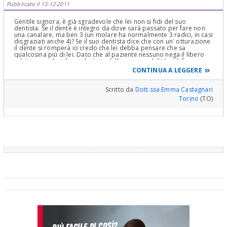
Pubblicato il 13-12-2011
Gentile signora, è già sgradevole che lei non si fidi del suo
dentista. Se il dente è integro da dove sarà passato per fare non
una canalare, ma ben 3 (un molare ha normalmente 3 radici, in casi
disgraziati anche 4)? Se il suo dentista dice che con un' otturazione
il dente si romperà io credo che lei debba pensare che sa
qualcosina più di lei. Dato che al paziente nessuno nega il libero
arbitrio, manlevi il suo dentista dalla responsabilità e gli firmi una
dichiarazione in cui afferma di pretendere un' otturazione
CONTINUA A LEGGERE
nonostante il consiglio contrario. In questo caso avrà la sua
otturazione.
Scritto da
Dott.ssa Emma Castagnari
Torino
(TO)