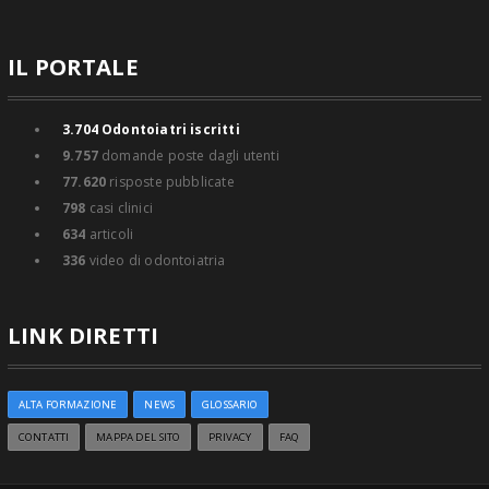
IL PORTALE
3.704
Odontoiatri iscritti
9.757
domande poste dagli utenti
77.620
risposte pubblicate
798
casi clinici
634
articoli
336
video di odontoiatria
LINK DIRETTI
ALTA FORMAZIONE
NEWS
GLOSSARIO
CONTATTI
MAPPA DEL SITO
PRIVACY
FAQ