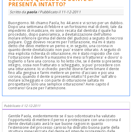
PRESENTA INTATTO?
Scritto da
paola
/ Pubblicato il
11-12-2011
Buongiorno. Mi chiamo Paola, ho 44 anni e vi scrivo per un dubbio.
Dopo una settimana di febbre e un fortissimo mal di denti, tale da
impedirmi di masticare, mi sono recata dal dentista il quale ha
proceduto, dopo panoramica, a devitalizzazione dell'ultimo
molare inferiore (prima del dente del giudizio) a seguito di necrosi
pulpare. Oggi dovevo recarmi per l'otturazione, ma mi è stato
detto che devo mettere un perno e, in seguito, una corona in
quanto dente devitalizzato non puo' essere otturato. A seguito di
mia esplicita richiesta di otturazione, mi è stato risposto che con
l'otturazione il dente fra massimo tre mesi si fratturera' e dovro' o
toglierlo o fare una corona. Io ho letto che, se il dente si presenta
integro, ossia non fratturato o scheggiato, si puo' procedere con
una otturazione. Io vi chiedo: perchè dovrei farmi limare il dente
fino alla gengiva e farmi mettere un perno d'acciaio e poi una
corona, quando il dente si presenta intatto? E perche' sull'altro
molare scheggiato e con parte di otturazione saltata mi
prospettano solo una semplice otturazione? Avrei capito il
contrario! Grazie per l'attenzione.
Pubblicato il 12-12-2011
Gentile Paola, evidentemente se il suo odontoiatra ha valutato
l'opportunità di mettere il perno e protesizzare con una corona il
dente devitalizzato avrà le sue buone ragioni in quanto
l'estensione del processo carioso ha distrutto buona parte della
struttura mineralizzata del dente ed intende proteggerlo dalle