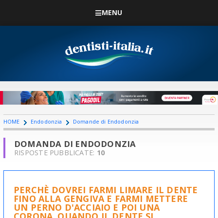
MENU
HOME
Endodonzia
Domande di Endodonzia
DOMANDA DI ENDODONZIA
RISPOSTE PUBBLICATE:
10
PERCHÈ DOVREI FARMI LIMARE IL DENTE
FINO ALLA GENGIVA E FARMI METTERE
UN PERNO D'ACCIAIO E POI UNA
CORONA, QUANDO IL DENTE SI