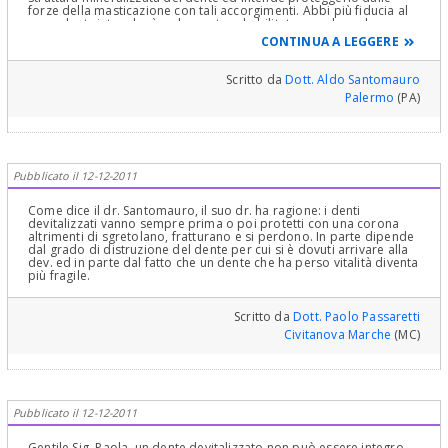
forze della masticazione con tali accorgimenti. Abbi più fiducia al
suo odontoiatra che è un laureato ed abilitato a svolgere la
professione in maniera corretta. Tanti auguri
CONTINUA A LEGGERE
Scritto da
Dott. Aldo Santomauro
Palermo
(PA)
Pubblicato il 12-12-2011
Come dice il dr. Santomauro, il suo dr. ha ragione: i denti
devitalizzati vanno sempre prima o poi protetti con una corona
altrimenti di sgretolano, fratturano e si perdono. In parte dipende
dal grado di distruzione del dente per cui si è dovuti arrivare alla
dev. ed in parte dal fatto che un dente che ha perso vitalità diventa
più fragile.
Scritto da
Dott. Paolo Passaretti
Civitanova Marche
(MC)
Pubblicato il 12-12-2011
Gentile Sig. Paola, un dente devitalizzato non può essere integro.