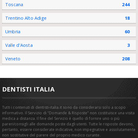
Toscana
244
Trentino Alto Adige
18
Umbria
60
Valle d'Aosta
3
Veneto
208
DENTISTI ITALIA
Tutti i contenuti di dentisti-italia.it sono da considerarsi solo a scopo
informativo. Il Servizio di "Domande & Risposte" non costituisce una visita
medica a distanza. Il fine del Servizio è quello di fornire uno o più
pareri/consigli alle domande poste dagli utenti. Tutte le risposte devono,
pertanto, essere considerate indicative, non impegnative e assolutamente
non sostitutive del parere del proprio medico curante.