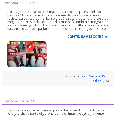
Pubblicato il 12-12-2011
Cara Signora Paola, perchè mai questa sfiducia palese nel suo
Dentista? Lui conosce la sua situazione clinica e lo stato reale di
resistenza del suo dente. Lui solo può valutare cosa fare e cosa sia
meglio per lei. A lei la corona del Dente può sembrare integra e
solida ma magari il suo Dentista, procedendo alla terapia canalare
ha valutato che, per parlare in termini semplici, è un guscio vuoto,
ossia con tutta o quasi tutta la dentina che è la struttura base della
corona del dente e che sostiene lo smalto, è distrutta. Quindi
CONTINUA A LEGGERE
intende ricostruirlo con un perno o con un pernomoncone con
sopra una corona protesica! Cordialmente Gustavo Petti,
Parodontologia, Implantologia, Gnatologia e Riabilitazione Orale
Completa in Casi Clinici Complessi ed Ortodonzia e Pedodonzia la
figlia Claudia Petti, in Cagliari.
Scritto da
Dott. Gustavo Petti
Cagliari
(CA)
Pubblicato il 12-12-2011
Gentma Paola, per arrivare a questa decisione il suo dentista ha
valutato che la parte di corona dentale rimasta è estremamente