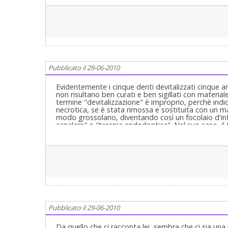
Pubblicato il 29-06-2010
Evidentemente i cinque denti devitalizzati cinque a
non risultano ben curati e ben sigillati con material
termine "devitalizzazione" è improprio, perchè indica
necrotica, se è stata rimossa e sostituita con un 
modo grossolano, diventando così un focolaio d'infez
canalare" o "terapia endodontica". Nel suo caso, il D
ai cinque denti, perchè questi risultano evidentemen
descrivere i difetti delle precedenti devitalizzazioni 
che altrimenti potrebbe perdere. Cordiali saluti.
Pubblicato il 29-06-2010
Da quello che ci racconta lei, sembra che ci sia una 