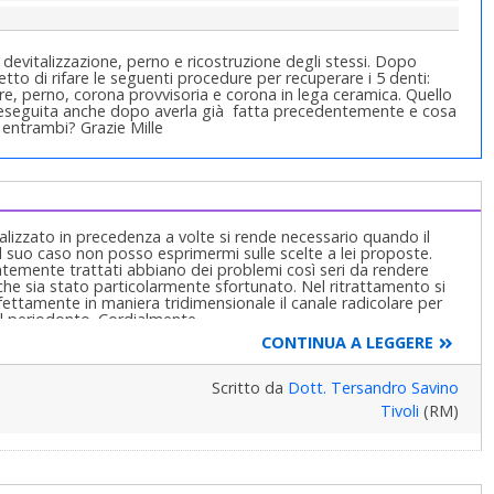
n devitalizzazione, perno e ricostruzione degli stessi. Dopo
to di rifare le seguenti procedure per recuperare i 5 denti:
are, perno, corona provvisoria e corona in lega ceramica. Quello
 rieseguita anche dopo averla già fatta precedentemente e cosa
 entrambi? Grazie Mille
alizzato in precedenza a volte si rende necessario quando il
suo caso non posso esprimermi sulle scelte a lei proposte.
temente trattati abbiano dei problemi così seri da rendere
che sia stato particolarmente sfortunato. Nel ritrattamento si
rfettamente in maniera tridimensionale il canale radicolare per
al periodonto. Cordialmente
CONTINUA A LEGGERE
Scritto da
Dott. Tersandro Savino
Tivoli
(RM)