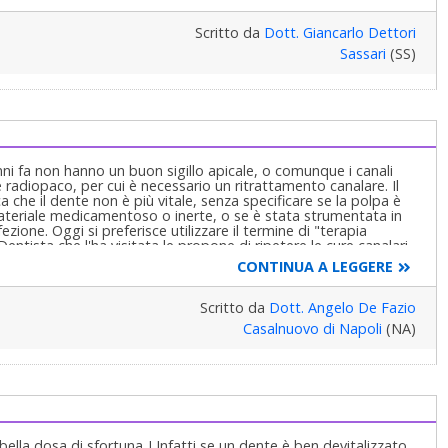
Scritto da
Dott. Giancarlo Dettori
Sassari
(SS)
nni fa non hanno un buon sigillo apicale, o comunque i canali
e radiopaco, per cui è necessario un ritrattamento canalare. Il
 che il dente non è più vitale, senza specificare se la polpa è
materiale medicamentoso o inerte, o se è stata strumentata in
ione. Oggi si preferisce utilizzare il termine di "terapia
entista che l'ha visitata le propone di ripetere le cure canalari
te mal curati in passato. Radiografie alla mano, si faccia
CONTINUA A LEGGERE
e poi si affidi con fiducia per ritrattare e ricostruire questi denti
Scritto da
Dott. Angelo De Fazio
Casalnuovo di Napoli
(NA)
bella dosa di sfortuna..! Infatti se un dente è ben devitalizzato,