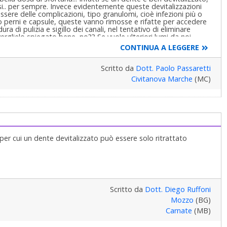
i.. per sempre. Invece evidentemente queste devitalizzazioni
ssere delle complicazioni, tipo granulomi, cioè infezioni più o
o perni e capsule, queste vanno rimosse e rifatte per accedere
ura di pulizia e sigillo dei canali, nel tentativo di eliminare
rglielo spiegato bene, no?? Se vuole ulteriori lumi da noi,
afia e mandarcela qui..
CONTINUA A LEGGERE
Scritto da
Dott. Paolo Passaretti
Civitanova Marche
(MC)
, per cui un dente devitalizzato può essere solo ritrattato
Scritto da
Dott. Diego Ruffoni
Mozzo
(BG)
Carnate
(MB)