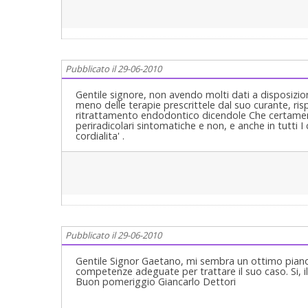
Pubblicato il 29-06-2010
Gentile signore, non avendo molti dati a disposizio
meno delle terapie prescrittele dal suo curante, ri
ritrattamento endodontico dicendole Che certamente e
periradicolari sintomatiche e non, e anche in tutti I 
cordialita' .
Pubblicato il 29-06-2010
Gentile Signor Gaetano, mi sembra un ottimo piano
competenze adeguate per trattare il suo caso. Si, il
Buon pomeriggio Giancarlo Dettori