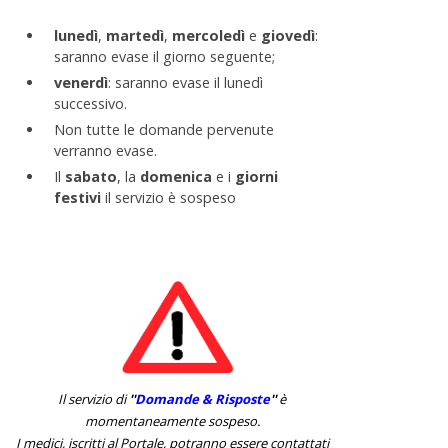
lunedì
,
martedì
,
mercoledì
e
giovedì
:
saranno evase il giorno seguente;
venerdì
: saranno evase il lunedì
successivo.
Non tutte le domande pervenute
verranno evase.
Il
sabato
, la
domenica
e i
giorni
festivi
il servizio è sospeso
Il servizio di
''
Domande & Risposte
''
è
momentaneamente sospeso.
I medici, iscritti al Portale, potranno essere contattati