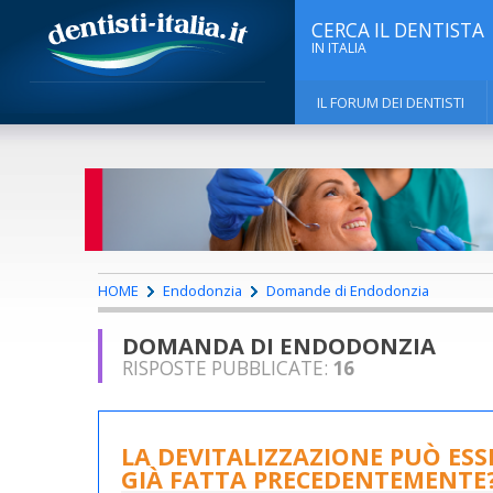
CERCA IL DENTISTA
IN ITALIA
IL FORUM DEI DENTISTI
HOME
Endodonzia
Domande di Endodonzia
DOMANDA DI ENDODONZIA
RISPOSTE PUBBLICATE:
16
LA DEVITALIZZAZIONE PUÒ ES
GIÀ FATTA PRECEDENTEMENTE