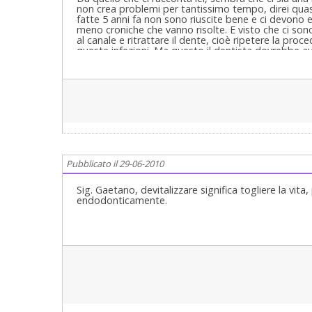
non crea problemi per tantissimo tempo, direi quas
fatte 5 anni fa non sono riuscite bene e ci devono e
meno croniche che vanno risolte. E visto che ci son
al canale e ritrattare il dente, cioè ripetere la proced
queste infezioni. Ma questo il dentista dovrebbe ave
provi a fotografare o scannerizzare bene la radiogr
Pubblicato il 29-06-2010
Sig. Gaetano, devitalizzare significa togliere la vita
endodonticamente.