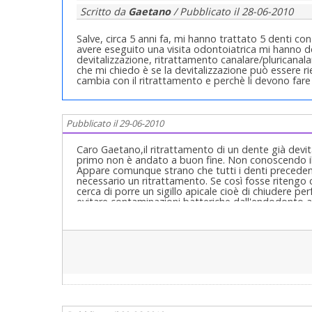
Scritto da
Gaetano
/ Pubblicato il
28-06-2010
Salve, circa 5 anni fa, mi hanno trattato 5 denti co
avere eseguito una visita odontoiatrica mi hanno det
devitalizzazione, ritrattamento canalare/pluricanal
che mi chiedo è se la devitalizzazione può essere
cambia con il ritrattamento e perchè li devono fare
Pubblicato il 29-06-2010
Caro Gaetano,il ritrattamento di un dente già devit
primo non è andato a buon fine. Non conoscendo il 
Appare comunque strano che tutti i denti preceden
necessario un ritrattamento. Se così fosse ritengo 
cerca di porre un sigillo apicale cioè di chiudere pe
evitare contaminazioni batteriche dall'endodonto 