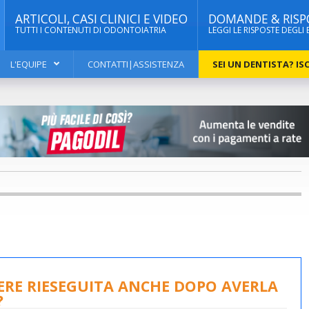
ARTICOLI, CASI CLINICI E VIDEO
DOMANDE & RISP
TUTTI I CONTENUTI DI ODONTOIATRIA
LEGGI LE RISPOSTE DEGLI 
L'EQUIPE
CONTATTI|ASSISTENZA
SEI UN DENTISTA? ISC
SERE RIESEGUITA ANCHE DOPO AVERLA
?