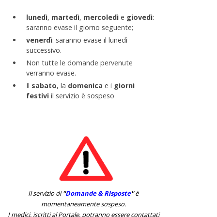
lunedì
,
martedì
,
mercoledì
e
giovedì
:
saranno evase il giorno seguente;
venerdì
: saranno evase il lunedì
successivo.
Non tutte le domande pervenute
verranno evase.
Il
sabato
, la
domenica
e i
giorni
festivi
il servizio è sospeso
Il servizio di
''
Domande & Risposte
''
è
momentaneamente sospeso.
I medici, iscritti al Portale, potranno essere contattati