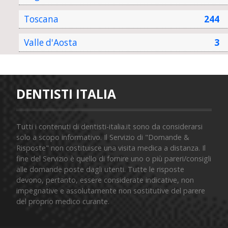
Toscana
244
Valle d'Aosta
3
DENTISTI ITALIA
Tutti i contenuti di dentisti-italia.it sono da considerarsi
solo a scopo informativo. Il Servizio di "Domande &
Risposte" non costituisce una visita medica a distanza. Il
fine del Servizio è quello di fornire uno o più pareri/consigli
alle domande poste dagli utenti. Tutte le risposte
devono, pertanto, essere considerate indicative, non
impegnative e assolutamente non sostitutive del parere
del proprio medico curante.