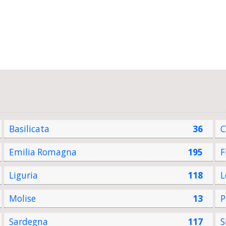
Basilicata
36
C
Emilia Romagna
195
F
Liguria
118
L
Molise
13
P
Sardegna
117
S