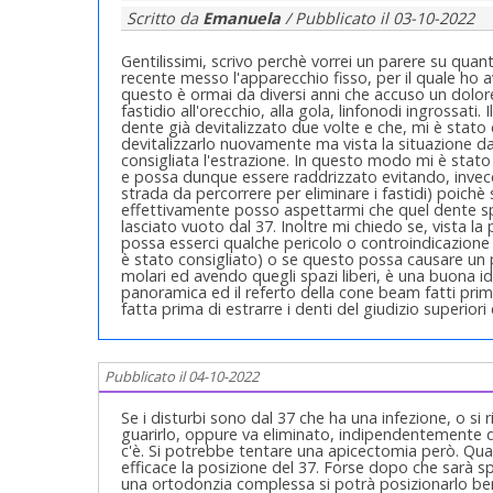
Scritto da
Emanuela
/ Pubblicato il
03-10-2022
Gentilissimi, scrivo perchè vorrei un parere su quan
recente messo l'apparecchio fisso, per il quale ho a
questo è ormai da diversi anni che accuso un dolore a
fastidio all'orecchio, alla gola, linfonodi ingrossati.
dente già devitalizzato due volte e che, mi è stat
devitalizzarlo nuovamente ma vista la situazione da
consigliata l'estrazione. In questo modo mi è stat
e possa dunque essere raddrizzato evitando, invece
strada da percorrere per eliminare i fastidi) poichè
effettivamente posso aspettarmi che quel dente sp
lasciato vuoto dal 37. Inoltre mi chiedo se, vista la
possa esserci qualche pericolo o controindicazione 
è stato consigliato) o se questo possa causare un 
molari ed avendo quegli spazi liberi, è una buona id
panoramica ed il referto della cone beam fatti pri
fatta prima di estrarre i denti del giudizio superiori 
Pubblicato il 04-10-2022
Se i disturbi sono dal 37 che ha una infezione, o si
guarirlo, oppure va eliminato, indipendentemente da
c'è. Si potrebbe tentare una apicectomia però. Quan
efficace la posizione del 37. Forse dopo che sarà 
una ortodonzia complessa si potrà posizionarlo bene.