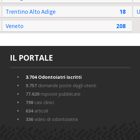
Trentino Alto Adige
18
U
Veneto
208
IL PORTALE
3.704
Odontoiatri iscritti
9.757
domande poste dagli utenti
77.620
risposte pubblicate
798
casi clinici
634
articoli
336
video di odontoiatria