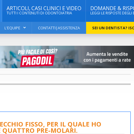
ARTICOLI, CASI CLINICI E VIDEO
DOMANDE & RISP
TUTTI I CONTENUTI DI ODONTOIATRIA
LEGGI LE RISPOSTE DEGLI 
L'EQUIPE
CONTATTI|ASSISTENZA
SEI UN DENTISTA? ISC
ECCHIO FISSO, PER IL QUALE HO
E QUATTRO PRE-MOLARI.