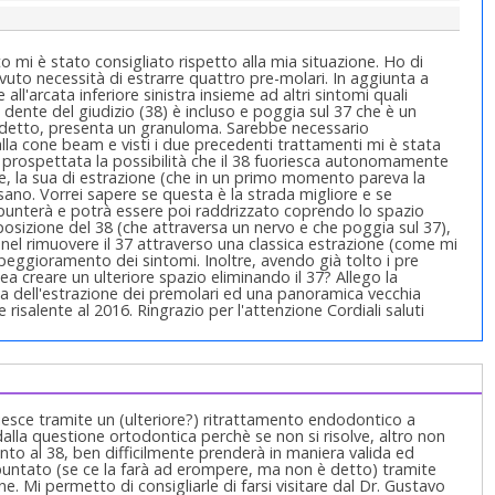
to mi è stato consigliato rispetto alla mia situazione. Ho di
vuto necessità di estrarre quattro pre-molari. In aggiunta a
ll'arcata inferiore sinistra insieme ad altri sintomi quali
 Il dente del giudizio (38) è incluso e poggia sul 37 che è un
o detto, presenta un granuloma. Sarebbe necessario
lla cone beam e visti i due precedenti trattamenti mi è stata
o prospettata la possibilità che il 38 fuoriesca autonomamente
, la sua di estrazione (che in un primo momento pareva la
 sano. Vorrei sapere se questa è la strada migliore e se
unterà e potrà essere poi raddrizzato coprendo lo spazio
 posizione del 38 (che attraversa un nervo e che poggia sul 37),
nel rimuovere il 37 attraverso una classica estrazione (come mi
peggioramento dei sintomi. Inoltre, avendo già tolto i pre
ea creare un ulteriore spazio eliminando il 37? Allego la
ma dell'estrazione dei premolari ed una panoramica vecchia
e risalente al 2016. Ringrazio per l'attenzione Cordiali saluti
 riesce tramite un (ulteriore?) ritrattamento endodontico a
lla questione ortodontica perchè se non si risolve, altro non
to al 38, ben difficilmente prenderà in maniera valida ed
spuntato (se ce la farà ad erompere, ma non è detto) tramite
 Mi permetto di consigliarle di farsi visitare dal Dr. Gustavo