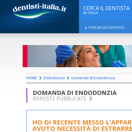
CERCA IL DENTISTA
IN ITALIA
IL FORUM DEI DENTISTI
HOME
Endodonzia
Domande di Endodonzia
DOMANDA DI ENDODONZIA
RISPOSTE PUBBLICATE:
3
HO DI RECENTE MESSO L'APPAR
AVUTO NECESSITÀ DI ESTRARR