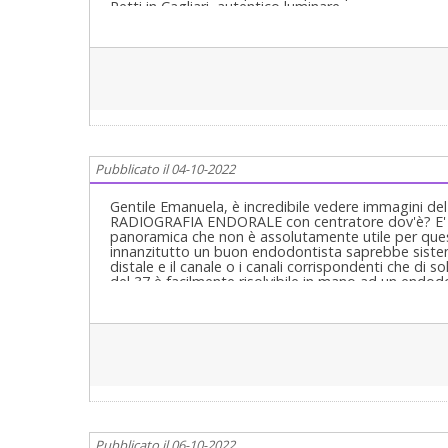
Petti in Cagliari, autentico luminare..
Pubblicato il 04-10-2022
Gentile Emanuela, è incredibile vedere immagini de
RADIOGRAFIA ENDORALE con centratore dov'è? E' di
panoramica che non è assolutamente utile per quest
innanzitutto un buon endodontista saprebbe sistema
distale e il canale o i canali corrispondenti che di so
del 37 è facilmente risolvibile in mano ad un endod
vedo aasolutamente il motivo di estrarlo anche per
vuole un consiglio? Si rivolga ad un ottimo dentista
social etc. Lo cerchi anche su questo sito.Il dot. Pa
e che sarà sicuramente in grado di risolvere in man
Pubblicato il 06-10-2022