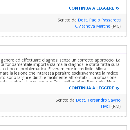
CONTINUA A LEGGERE
Scritto da
Dott. Paolo Passaretti
Civitanova Marche
(MC)
l genere ed effettuare diagnosi senza un corretto approccio. La
 fondamentale importanza ma la diagnosi è stata fatta sulla
o tipo di problematica. E' veramente incredibile. Allora
re la lesione che interessa peraltro esclusivamente la radice
lito sono larghi e diritti e facilmente affrontabili. La situazione
ontista abbastanza esperto.Cosi' eviterebbe di estrarlo .Non
chè spostare un 38 non credo sia possibile in alcun modo. Lo
CONTINUA A LEGGERE
 non a quelli low-cost che fanno tanta pubblicità in TV e mezzi
ssaretti le ha consigliato il dott.PETTI che è un ottimo dentista
iera eccellente il problema. Cordialmente
Scritto da
Dott. Tersandro Savino
Tivoli
(RM)