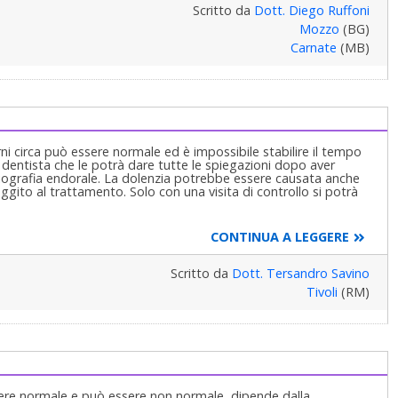
Scritto da
Dott. Diego Ruffoni
Mozzo
(BG)
Carnate
(MB)
ni circa può essere normale ed è impossibile stabilire il tempo
 dentista che le potrà dare tutte le spiegazioni dopo aver
adiografia endorale. La dolenzia potrebbe essere causata anche
ito al trattamento. Solo con una visita di controllo si potrà
CONTINUA A LEGGERE
Scritto da
Dott. Tersandro Savino
Tivoli
(RM)
sere normale e può essere non normale, dipende dalla