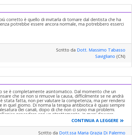
iù corretto è quello di invitarla di tornare dal dentista che ha
dolenza potrebbe essere ancora normale, ma potrebbero esserci
Scritto da
Dott. Massimo Tabasso
Savigliano
(CN)
 solo se è completamente asintomatico. Dal momento che un
are che se non si rimuove la causa, difficilmente se ne andrà
e è stata fatta, non per valutare la competenza, ma per rendersi
 in quel giorno. Di norma la terapia antibiotica è quasi sempre
esatura dei canali, dopo di che non ci sono mai problemi.
all'apice procedere con un ritrattamento, in mani davvero
CONTINUA A LEGGERE
Scritto da
Dott.ssa Maria Grazia Di Palermo