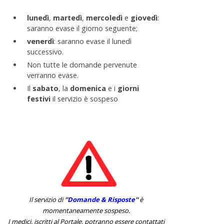
lunedì
,
martedì
,
mercoledì
e
giovedì
:
saranno evase il giorno seguente;
venerdì
: saranno evase il lunedì
successivo.
Non tutte le domande pervenute
verranno evase.
Il
sabato
, la
domenica
e i
giorni
festivi
il servizio è sospeso
Il servizio di
''
Domande & Risposte
''
è
momentaneamente sospeso.
I medici, iscritti al Portale, potranno essere contattati