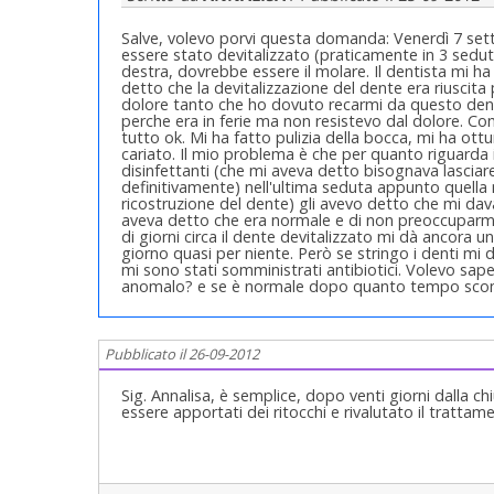
Salve, volevo porvi questa domanda: Venerdì 7 set
essere stato devitalizzato (praticamente in 3 sedute
destra, dovrebbe essere il molare. Il dentista mi ha
detto che la devitalizzazione del dente era riuscita
dolore tanto che ho dovuto recarmi da questo denti
perche era in ferie ma non resistevo dal dolore.
tutto ok. Mi ha fatto pulizia della bocca, mi ha ott
cariato. Il mio problema è che per quanto riguarda i
disinfettanti (che mi aveva detto bisognava lasciar
definitivamente) nell'ultima seduta appunto quella
ricostruzione del dente) gli avevo detto che mi dav
aveva detto che era normale e di non preoccuparmi 
di giorni circa il dente devitalizzato mi dà ancora un
giorno quasi per niente. Però se stringo i denti mi
mi sono stati somministrati antibiotici. Volevo sape
anomalo? e se è normale dopo quanto tempo scompar
Pubblicato il 26-09-2012
Sig. Annalisa, è semplice, dopo venti giorni dalla ch
essere apportati dei ritocchi e rivalutato il tratta