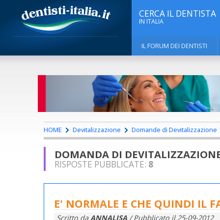
CERCA IL DENTISTA
IN ITALIA
IL FORUM DEI DENTISTI
HOME
Devitalizzazione
Domande di Devitalizzazione
DOMANDA DI DEVITALIZZAZION
RISPOSTE PUBBLICATE:
8
E' NORMALE E CHE QUINDI IL 
Scritto da
ANNALISA
/ Pubblicato il
25-09-2012