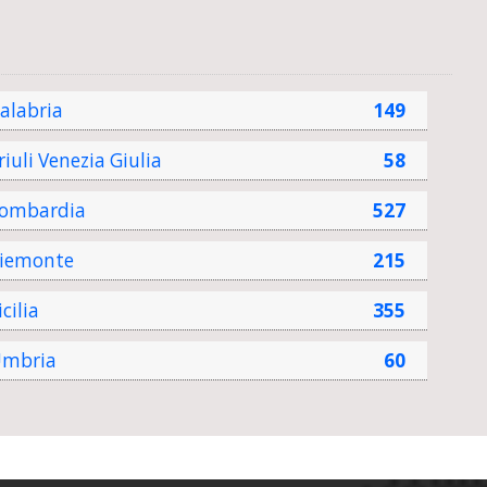
alabria
149
riuli Venezia Giulia
58
ombardia
527
iemonte
215
icilia
355
mbria
60