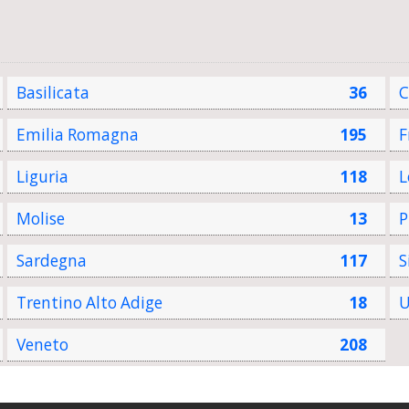
Basilicata
36
C
Emilia Romagna
195
F
Liguria
118
L
Molise
13
P
Sardegna
117
S
Trentino Alto Adige
18
U
Veneto
208