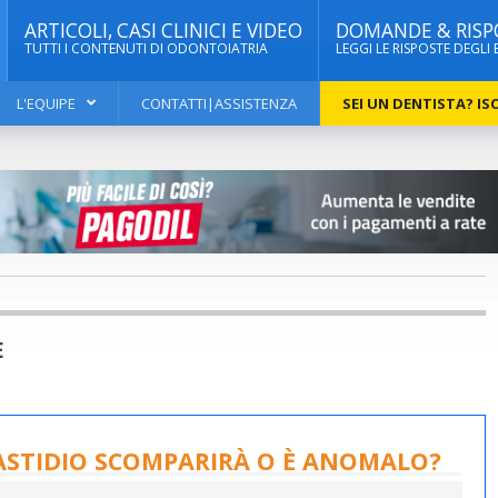
ARTICOLI, CASI CLINICI E VIDEO
DOMANDE & RISP
TUTTI I CONTENUTI DI ODONTOIATRIA
LEGGI LE RISPOSTE DEGLI 
L'EQUIPE
CONTATTI|ASSISTENZA
SEI UN DENTISTA? ISC
E
FASTIDIO SCOMPARIRÀ O È ANOMALO?