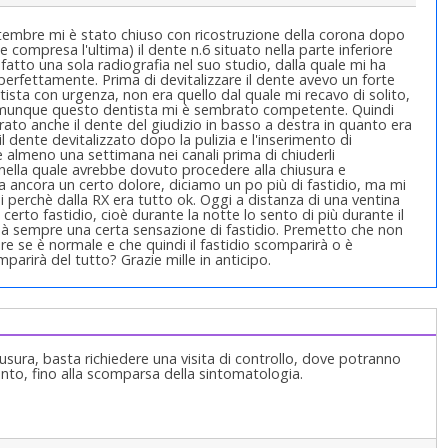
tembre mi è stato chiuso con ricostruzione della corona dopo
 compresa l'ultima) il dente n.6 situato nella parte inferiore
 fatto una sola radiografia nel suo studio, dalla quale mi ha
 perfettamente. Prima di devitalizzare il dente avevo un forte
sta con urgenza, non era quello dal quale mi recavo di solito,
 Comunque questo dentista mi è sembrato competente. Quindi
urato anche il dente del giudizio in basso a destra in quanto era
l dente devitalizzato dopo la pulizia e l'inserimento di
e almeno una settimana nei canali prima di chiuderli
 nella quale avrebbe dovuto procedere alla chiusura e
a ancora un certo dolore, diciamo un po più di fastidio, ma mi
perchè dalla RX era tutto ok. Oggi a distanza di una ventina
 certo fastidio, cioè durante la notte lo sento di più durante il
 dà sempre una certa sensazione di fastidio. Premetto che non
re se è normale e che quindi il fastidio scomparirà o è
irà del tutto? Grazie mille in anticipo.
iusura, basta richiedere una visita di controllo, dove potranno
mento, fino alla scomparsa della sintomatologia.