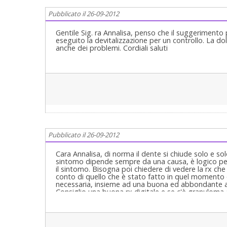
Pubblicato il 26-09-2012
Gentile Sig. ra Annalisa, penso che il suggerimento p
eseguito la devitalizzazione per un controllo. La 
anche dei problemi. Cordiali saluti
Pubblicato il 26-09-2012
Cara Annalisa, di norma il dente si chiude solo e
sintomo dipende sempre da una causa, è logico pens
il sintomo. Bisogna poi chiedere di vedere la rx ch
conto di quello che è stato fatto in quel momento e
necessaria, insieme ad una buona ed abbondante al
Consiglio una buona rx digitale e se c'è granuloma 
competenti. Cari saluti