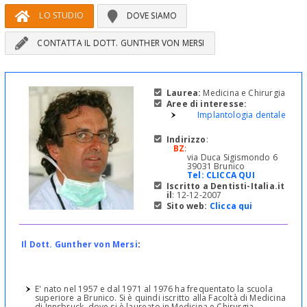
LO STUDIO
DOVE SIAMO
CONTATTA IL DOTT. GUNTHER VON MERSI
Laurea:
Medicina e Chirurgia
Aree di interesse:
Implantologia dentale
Indirizzo
:
BZ
:
via Duca Sigismondo 6
39031 Brunico
Tel:
CLICCA QUI
Iscritto a Dentisti-Italia.it
il
: 12-12-2007
Sito web:
Clicca qui
Il Dott. Gunther von Mersi
:
E' nato nel 1957 e dal 1971 al 1976 ha frequentato la scuola
superiore a Brunico. Si è quindi iscritto alla Facoltà di Medicina
di Innsbruck, dove si è laureato in Medicina e Chirurgia