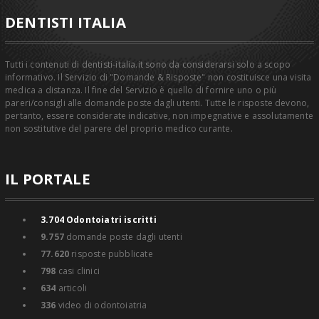
DENTISTI ITALIA
Tutti i contenuti di dentisti-italia.it sono da considerarsi solo a scopo
informativo. Il Servizio di "Domande & Risposte" non costituisce una visita
medica a distanza. Il fine del Servizio è quello di fornire uno o più
pareri/consigli alle domande poste dagli utenti. Tutte le risposte devono,
pertanto, essere considerate indicative, non impegnative e assolutamente
non sostitutive del parere del proprio medico curante.
IL PORTALE
3.704
Odontoiatri iscritti
9.757
domande poste dagli utenti
77.620
risposte pubblicate
798
casi clinici
634
articoli
336
video di odontoiatria