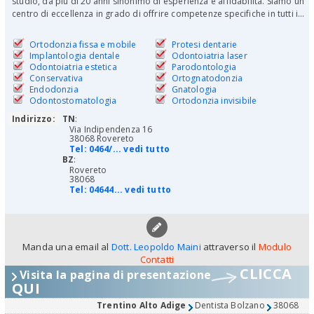
studio, da più di 20 anni sinonimo di esperienza e affidabilità. Siamo un
centro di eccellenza in grado di offrire competenze specifiche in tutti i...
Ortodonzia fissa e mobile
Protesi dentarie
Implantologia dentale
Odontoiatria laser
Odontoiatria estetica
Parodontologia
Conservativa
Ortognatodonzia
Endodonzia
Gnatologia
Odontostomatologia
Ortodonzia invisibile
Indirizzo:
TN
:
Via Indipendenza 16
38068 Rovereto
Tel:
0464/... vedi tutto
BZ
:
Rovereto
38068
Tel:
04644... vedi tutto
Manda una email al
Dott. Leopoldo Maini
attraverso il
Modulo
Contatti
CLICCA
Visita la pagina di presentazione
QUI
Trentino Alto Adige
Dentista Bolzano
38068