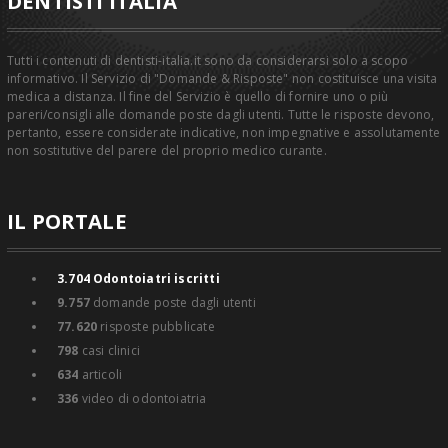
DENTISTI ITALIA
Tutti i contenuti di dentisti-italia.it sono da considerarsi solo a scopo
informativo. Il Servizio di "Domande & Risposte" non costituisce una visita
medica a distanza. Il fine del Servizio è quello di fornire uno o più
pareri/consigli alle domande poste dagli utenti. Tutte le risposte devono,
pertanto, essere considerate indicative, non impegnative e assolutamente
non sostitutive del parere del proprio medico curante.
IL PORTALE
3.704
Odontoiatri iscritti
9.757
domande poste dagli utenti
77.620
risposte pubblicate
798
casi clinici
634
articoli
336
video di odontoiatria