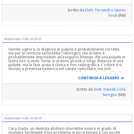
endodontista prima che sia troppo tardi per il suo dente.
Cordialmente
Scritto da
Dott. Tersandro Savino
Tivoli
(RM)
Pubblicato il 04-10-2010
Gentile signora, la diagnosi di pulpite è probabilmente corretta,
ma per la certezza servirebbe l'istologico che di fatto è
probabilmente impossibile ad eseguirsi. Ritengo che una pulpite in
lastra non si veda. Forse si vedono gli esiti a lunga distanza di una
pulpite, ma la fase acuta è clinica e non radiografica. L'odore è si
dovuto a presenza batterica nel canale radicolare, ma non
essendovi più vascolarizzazione in quel dente, anche di antibiotico
non ne arriverà. L'unica maniera per pulire il suo dente è mediante
CONTINUA A LEGGERE
l'utilizzo di lavaggi con sostanza disinfettanti da utilizzarsi da
personale medico e non a casa, e una volta che si ipotizzi una
riduzione della carica batterica il dente va chiuso, meglio se in
Scritto da
Dott. Davide Colla
copertura antibiotica. Utilizzi le sedute prossime per far valutare
Seregno
(MB)
attentamente la presenza di canali sovrannumerari o accessori,
che potrebbero essere responsabili della sintomatologia che ci
descrive. .
Pubblicato il 04-10-2010
Cara Giada, un dentista abilitato dovrebbe essere in grado di
risolvere facilmente il tuo problema in poco tempo e con poche