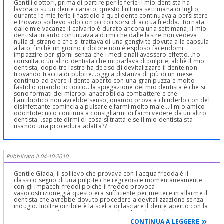
Gentili dottori, prima di partire per le ferie il mio dentista ha
lavorato su un dente cariato, questo l'ultima settimana di luglio,
durante le mie ferie il fastidio a quel dente continuava a persistere
e trovavo sollievo solo con piccoli sorsi di acqua fredda...tornata
dalle mie vacanze il calvario è durato ancora una settimana, il mio
dentista intanto continuava a dirmi che dalle lastre non vedeva
nulla di strano e che si trattava di una gengivite dovuta alla capsula
a lato, finchè un giorno il dolore non è esploso facendomi
impazzire per giorni senza che i medicinali avessero effetto...ho
consultato un altro dentista che mi parlava di pulpite, alchè il mio
dentista, dopo tre lastre ha deciso di devitalizzare il dente non
trovando traccia di pulpite...oggi a distanza di più di un mese
continuo ad avere il dente aperto con una gran puzza e molto
fastidio quando lo tocco...la spiegazione del mio dentista è che si
sono formati dei microbi anaerobi da combattere e che
l'antibiotico non avrebbe senso, quando prova a chiuderlo con del
disinfettante comincia a pulsare e farmi molto male...il mio amico
odontotecnico continua a consigliarmi di farmi vedere da un altro
dentista...sapete dirmi di cosa si tratta e se il mio dentista sta
usando una procedura adatta??
Pubblicato il 04-10-2010
Gentile Giada, il sollievo che provava con l'acqua fredda è il
classico segno di una pulpite che regredisce momentaneamente
con gli impacchi freddi poichè il freddo provoca
vasocostrizione;già questo era sufficiente per mettere in allarme il
dentista che avrebbe dovuto procedere a devitalizzazione senza
indugio. Inoltre orribile è la scelta di lasciare il dente aperto con la
conseguenza di aver peggiorato notevolmente la situazione. Le
consiglio di ricorrere al più presto alle cure di un buon
CONTINUA A LEGGERE