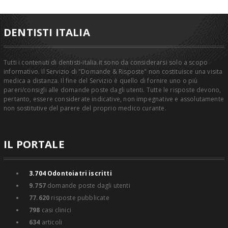
DENTISTI ITALIA
Tutti i contenuti di dentisti-italia.it sono da considerarsi solo a scopo
informativo. Il Servizio di "Domande & Risposte" non costituisce una visita
medica a distanza. Il fine del Servizio è quello di fornire uno o più
pareri/consigli alle domande poste dagli utenti. Tutte le risposte devono,
pertanto, essere considerate indicative, non impegnative e assolutamente
non sostitutive del parere del proprio medico curante.
IL PORTALE
3.704
Odontoiatri iscritti
9.757
domande poste dagli utenti
77.620
risposte pubblicate
798
casi clinici
634
articoli