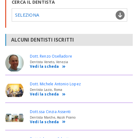
CERCA IL DENTISTA
Completa in Casi Clinici Complessi ed Ortodonzia e Pedodonzia la
figlia Claudia Petti, in Cagliari.
SELEZIONA
ALCUNI DENTISTI ISCRITTI
Dott. Renzo Oselladore
Dentista Veneto, Venezia
Vedi la scheda
Dott. Michele Antonio Lopez
Dentista Lazio, Roma
Vedi la scheda
Dott.ssa Cinzia Assenti
Dentista Marche, Ascoli Piceno
Vedi la scheda