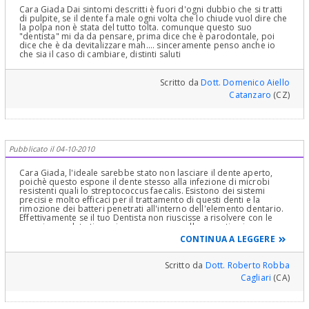
Cara Giada Dai sintomi descritti è fuori d'ogni dubbio che si tratti
di pulpite, se il dente fa male ogni volta che lo chiude vuol dire che
la polpa non è stata del tutto tolta. comunque questo suo
"dentista" mi da da pensare, prima dice che è parodontale, poi
dice che è da devitalizzare mah.... sinceramente penso anche io
che sia il caso di cambiare, distinti saluti
Scritto da
Dott. Domenico Aiello
Catanzaro
(CZ)
Pubblicato il 04-10-2010
Cara Giada, l'ideale sarebbe stato non lasciare il dente aperto,
poichè questo espone il dente stesso alla infezione di microbi
resistenti quali lo streptococcus faecalis. Esistono dei sistemi
precisi e molto efficaci per il trattamento di questi denti e la
rimozione dei batteri penetrati all'interno dell'elemento dentario.
Effettivamente se il tuo Dentista non riuscisse a risolvere con le
prossime sedute ti conviene cercare un collega pratico in
Endodonzia, che è la branca dell'Odontoiatria che si occupa di
CONTINUA A LEGGERE
questo genere di patologie, il quale saprà sicuramente come
procedere per portare a successo la cura. Ciao. Dott. Roberto
Robba Cagliari
Scritto da
Dott. Roberto Robba
Cagliari
(CA)