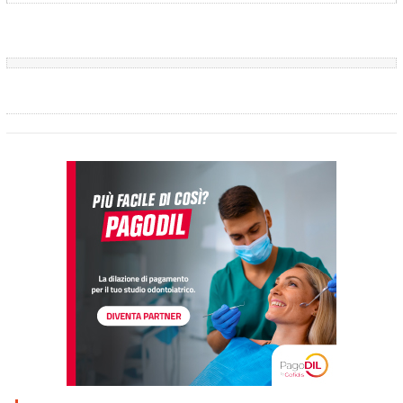
dovuto fare almeno la prima seduta sotto diga per decomprimere
il dente e disinfettarlo e chiuderlo con la famosa membrana
semipermeabile affinchè non avesse DOLORE...!..........Se poi non
fosse possibile fare tutto questo per la presenza di una corona
(capsula)...difficile perchè di regola si può forare la corona per
procedere alla terapia e poi chiuderla con amalgama d'argento
lucidata.... o di impedimenti, tipo calcoli di dentina nella radice.... si
curano le radici per via retrograda ossia chirurgica...si scolpisce un
lembo di accesso all'osso...si perfora...l'osso...a livello degli apici
delle radici...e si curano le radici entrando in esse dall'apice...per
via retrograda ...poi si sigilla l'apice agli apici con MTA o con
Amalgama d'argento chirurgica priva di zinco...: quindi il dente, in
linea di massima, perché non la vedo clinicamente…ma il mio
parlare è supportato dal fatto che il suo dentista avesse fatto la
terapia e quindi ciò dimostrerebbe che il dente è stato giudicato
salvabile…ecco perché le ho fatto tutto questo discorso. Inoltre
guarire un granuloma (che è molto probabile che lei abbia...o
possiamo chiamarla più genericamente area di osteolisi
periapicale, espressione dell'infezione) è importante per
l’organismo intero perché mette a riparo dalle malattie focali a
distanza di organi importanti che hanno il loro Fucus di partenza
"in cavità dell’organismo comunicanti con l’esterno", in questo
caso la zona di osteolisi periapicale, granuloma o anche cisti che
siano o parodontite acuta periapicale o tasche parodontali o altre
infezioni presenti in bocca…appunto in una cavità del corpo
umano, comunicante con l’esterno.... le lascio una foto di un caso
di frattura, con sfondamento del pavimento della camera pulpare
e difetti ossei complessi e misti a più pareti con gravi problemi
parodontali ed endodontici......CURATO ed in bocca da 30 anni!!!....
legga tra le mie pubblicazioni cliccando il nome: Riabilitazione
Orale Parodontale e Protesica Completa, in un Caso Complesso di
Compromissione Grave Parodontale ossea, conservativa,
endodontica, protesica in presenza di insufficienza di gengiva
aderente...........:....... ....Cordialmente Gustavo Petti,
Parodontologia, Implantologia, Gnatologia e Riabilitazione Orale